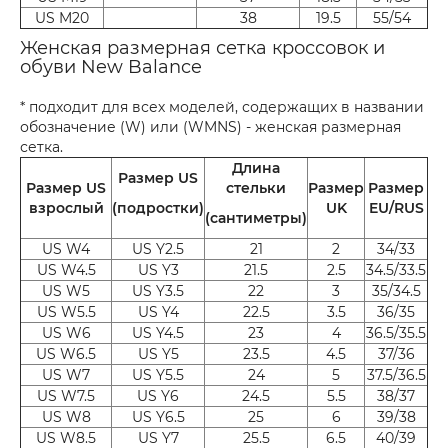
US M20
38
19.5
55/54
Женская размерная сетка кроссовок и
обуви New Balance
* подходит для всех моделей, содержащих в названии
обозначение (W) или (WMNS) - женская размерная
сетка.
Длина
Размер US
Размер US
стельки
Размер
Размер
взрослый
(подростки)
UK
EU/RUS
(сантиметры)
US W4
US Y2.5
21
2
34/33
US W4.5
US Y3
21.5
2.5
34.5/33.5
US W5
US Y3.5
22
3
35/34.5
US W5.5
US Y4
22.5
3.5
36/35
US W6
US Y4.5
23
4
36.5/35.5
US W6.5
US Y5
23.5
4.5
37/36
US W7
US Y5.5
24
5
37.5/36.5
US W7.5
US Y6
24.5
5.5
38/37
US W8
US Y6.5
25
6
39/38
US W8.5
US Y7
25.5
6.5
40/39