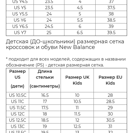
US Y4.5
23.5
4
37
US Y5
23.5
4.5
37.5
US Y5.5
24
5
38
US Y6
24
5.5
38.5
US Y6.5
24.5
6
39
US Y7
25
6.5
39.5
Детская (ДО-школьники) размерная сетка
кроссовок и обуви New Balance
* подходит для всех моделей, содержащих в названии
обозначение (PS) - детская размерная сетка.
Размер
Длина
US
стельки
Размер UK
Размер EU
Kids
Kids
(дети)
(сантиметры)
US 10.5C
16.5
10
28
US 11C
17
10.5
28.5
US 11.5C
17.5
11
29
US 12C
18
11.5
30
US 12.5C
18.5
12
30.5
US 13C
19
12.5
31
US 13.5C
19.5
13
32