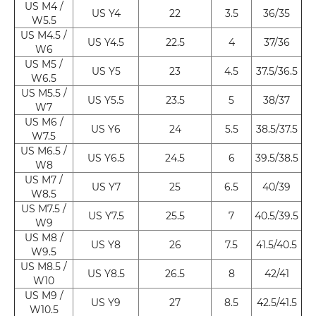
US M4 /
US Y4
22
3.5
36/35
W5.5
US M4.5 /
US Y4.5
22.5
4
37/36
W6
US M5 /
US Y5
23
4.5
37.5/36.5
W6.5
US M5.5 /
US Y5.5
23.5
5
38/37
W7
US M6 /
US Y6
24
5.5
38.5/37.5
W7.5
US M6.5 /
US Y6.5
24.5
6
39.5/38.5
W8
US M7 /
US Y7
25
6.5
40/39
W8.5
US M7.5 /
US Y7.5
25.5
7
40.5/39.5
W9
US M8 /
US Y8
26
7.5
41.5/40.5
W9.5
US M8.5 /
US Y8.5
26.5
8
42/41
W10
US M9 /
US Y9
27
8.5
42.5/41.5
W10.5