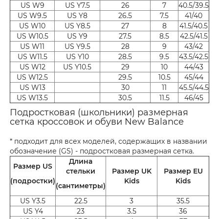
US W9
US Y7.5
26
7
40.5/39.5
US W9.5
US Y8
26.5
7.5
41/40
US W10
US Y8.5
27
8
41.5/40.5
US W10.5
US Y9
27.5
8.5
42.5/41.5
US W11
US Y9.5
28
9
43/42
US W11.5
US Y10
28.5
9.5
43.5/42.5
US W12
US Y10.5
29
10
44/43
US W12.5
29.5
10.5
45/44
US W13
30
11
45.5/44.5
US W13.5
30.5
11.5
46/45
Подростковая (школьники) размерная
сетка кроссовок и обуви New Balance
* подходит для всех моделей, содержащих в названии
обозначение (GS) - подростковая размерная сетка.
Длина
Размер US
стельки
Размер UK
Размер EU
(подростки)
Kids
Kids
(сантиметры)
US Y3.5
22.5
3
35.5
US Y4
23
3.5
36