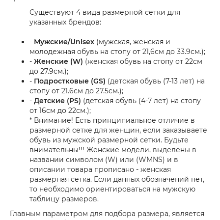
Существуют 4 вида размерной сетки для
указанных брендов:
-
Мужские/Unisex
(мужская, женская и
молодежная обувь на стопу от 21,6см до 33.9см.);
-
Женские (W)
(женская обувь на стопу от 22см
до 27.9см.);
-
Подростковые (GS)
(детская обувь (7-13 лет) на
стопу от 21.6см до 27.5см.);
-
Детские (PS)
(детская обувь (4-7 лет) на стопу
от 16см до 22см.);
* Внимание! Есть принципиальное отличие в
размерной сетке для женщин, если заказываете
обувь из мужской размерной сетки. Будьте
внимательны!!! Женские модели, выделены в
названии символом (W) или (WMNS) и в
описании товара прописано - женская
размерная сетка. Если данных обозначений нет,
то необходимо ориентироваться на мужскую
таблицу размеров.
Главным параметром для подбора размера, является