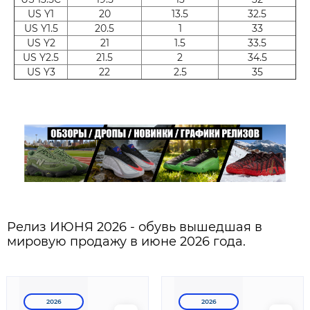
US Y1
20
13.5
32.5
US Y1.5
20.5
1
33
US Y2
21
1.5
33.5
US Y2.5
21.5
2
34.5
US Y3
22
2.5
35
Релиз ИЮНЯ 2026 - обувь вышедшая в
мировую продажу в июне 2026 года.
2026
2026