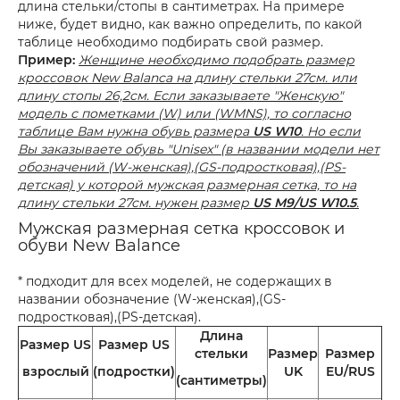
длина стельки/стопы в сантиметрах. На примере
ниже, будет видно, как важно определить, по какой
таблице необходимо подбирать свой размер.
Пример:
Женщине необходимо подобрать размер
кроссовок New Balanca на длину стельки 27см. или
длину стопы 26,2см. Если заказываете "Женскую"
модель с пометками (W) или (WMNS), то согласно
таблице Вам нужна обувь размера
US W10
. Но если
Вы заказываете обувь "Unisex" (в названии модели нет
обозначений (W-женская),(GS-подростковая),(PS-
детская) у которой мужская размерная сетка, то на
длину стельки 27см. нужен размер
US M9/US W10.5
.
Мужская размерная сетка кроссовок и
обуви New Balance
* подходит для всех моделей, не содержащих в
названии обозначение (W-женская),(GS-
подростковая),(PS-детская).
Длина
Размер US
Размер US
стельки
Размер
Размер
взрослый
(подростки)
UK
EU/RUS
(сантиметры)