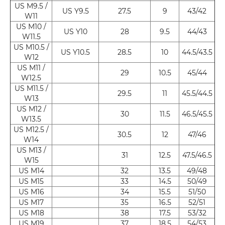
US M9.5 /
US Y9.5
27.5
9
43/42
W11
US M10 /
US Y10
28
9.5
44/43
W11.5
US M10.5 /
US Y10.5
28.5
10
44.5/43.5
W12
US M11 /
29
10.5
45/44
W12.5
US M11.5 /
29.5
11
45.5/44.5
W13
US M12 /
30
11.5
46.5/45.5
W13.5
US M12.5 /
30.5
12
47/46
W14
US M13 /
31
12.5
47.5/46.5
W15
US M14
32
13.5
49/48
US M15
33
14.5
50/49
US M16
34
15.5
51/50
US M17
35
16.5
52/51
US M18
38
17.5
53/32
US M19
37
18.5
54/53