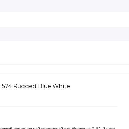
 574 Rugged Blue White
тавкой оригинальной спортивной атрибутики из США. За это