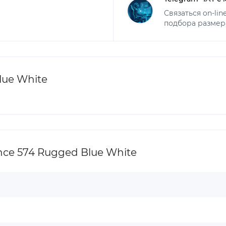
Связаться on-li
подбора размер
lue White
ce 574 Rugged Blue White