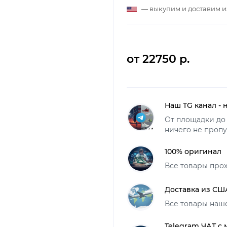
— выкупим и доставим 
от 22750 р.
Наш TG канал - 
От площадки до 
ничего не пропу
100% оригинал
Все товары про
Доставка из СШ
Все товары наш
Telegram ЧАТ с