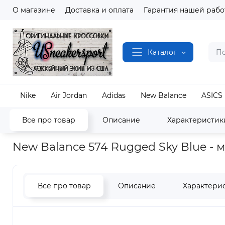
О магазине
Доставка и оплата
Гарантия нашей рабо
Каталог
Nike
Air Jordan
Adidas
New Balance
ASICS
Все про товар
Описание
Характеристик
Наш магазин
Полный каталог кроссовок
New B
New Balance 574 Rugged Sky Blue - 
Все про товар
Описание
Характери