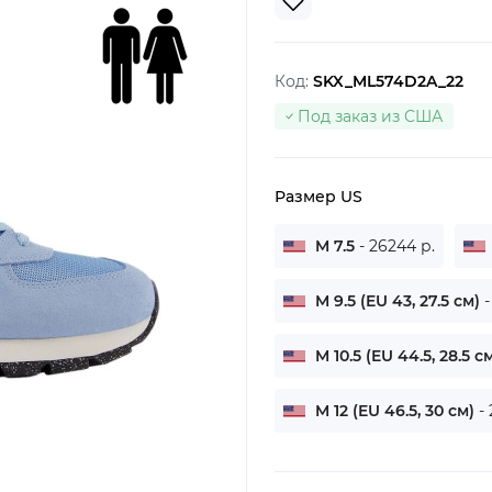
Код:
SKX_ML574D2A_22
Под заказ из США
Размер US
M 7.5
- 26244 р.
M 9.5 (EU 43, 27.5 см)
-
M 10.5 (EU 44.5, 28.5 с
M 12 (EU 46.5, 30 см)
-