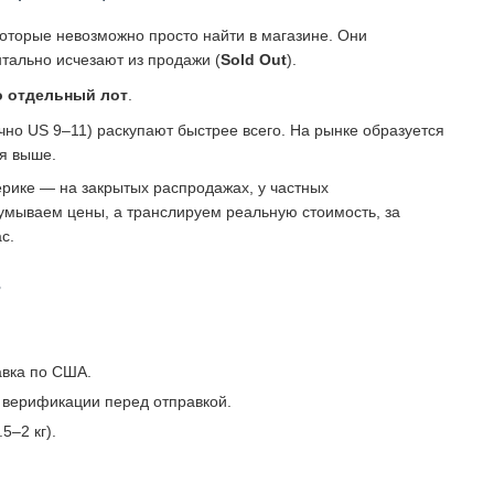
которые невозможно просто найти в магазине. Они
тально исчезают из продажи (
Sold Out
).
о отдельный лот
.
о US 9–11) раскупают быстрее всего. На рынке образуется
ся выше.
рике — на закрытых распродажах, у частных
умываем цены, а транслируем реальную стоимость, за
с.
?
авка по США.
 верификации перед отправкой.
5–2 кг).