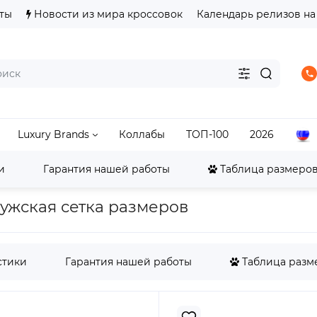
ты
Новости из мира кроссовок
Календарь релизов на
Luxury Brands
Коллабы
ТОП-100
2026
и
Гарантия нашей работы
Таблица размеров
alance
New Balance 574 - 57/40
New Balance 574 Rug
мужская сетка размеров
стики
Гарантия нашей работы
Таблица разме