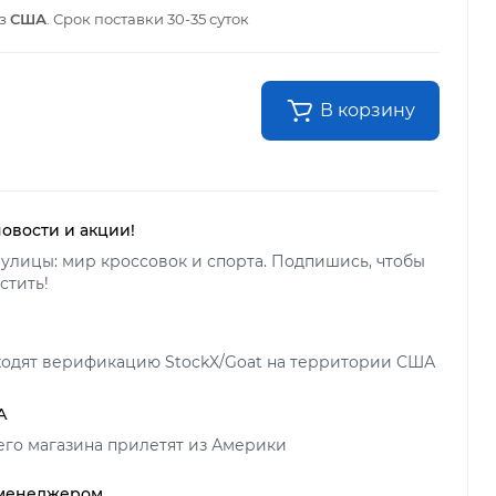
из
США
. Срок поставки
30-35 суток
В корзину
новости и акции!
улицы: мир кроссовок и спорта. Подпишись, чтобы
стить!
ходят верификацию StockX/Goat на территории США
А
его магазина прилетят из Америки
 менеджером