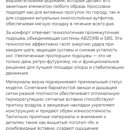
выразительными формами, которые делают его
заметным элементом любого образа. Кроссовки
подходят как для активных прогулок по городу, так и
для создания актуальных многослойных аутфитов,
обеспечивая мягкую посадку в течение всего дня.
За комфорт отвечает технологичная промежуточная
подошва, объединяющая системы ABZORB и SBS. Эти
технологии эффективно гасят энергию удара при
каждом шаге, защищая суставы и снижая усталость
ног. Увеличенные пропорции подошвы — это не
только дань ретро-футуризму, но и функциональное
решение для лучшей площади опоры и стабилизации
движения.
Материалы верха подчеркивают премиальный статус
модели. Сочетание бархатистой замши и дышащей
сетки разной плотности обеспечивает оптимальную
терморегуляцию: сетчатые вставки способствуют
притоку воздуха, а замшевые накладки укрепляют
конструкцию и придают обуви износостойкость.
Тактильно приятные материалы и внимание к
деталям, такие как вышитый логотип «N» и
ромбовидные вставки, создают ощущение