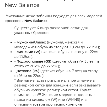
New Balance
Указанные ниже таблицы подходят для всех моделей
кроссовок
New Balance
.
Существуют 4 вида размерной сетки для
указанных брендов:
-
Мужские/Unisex
(мужская, женская и
молодежная обувь на стопу от 21,6см до 33.9см.);
-
Женские (W)
(женская обувь на стопу от 22см
до 27.9см.);
-
Подростковые (GS)
(детская обувь (7-13 лет) на
стопу от 21.6см до 27.5см.);
-
Детские (PS)
(детская обувь (4-7 лет) на стопу
от 16см до 22см.);
* Внимание! Есть принципиальное отличие в
размерной сетке для женщин, если заказываете
обувь из мужской размерной сетки. Будьте
внимательны!!! Женские модели, выделены в
названии символом (W) или (WMNS) и в
описании товара прописано - женская