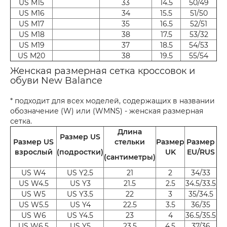
US M15
33
14.5
50/49
US M16
34
15.5
51/50
US M17
35
16.5
52/51
US M18
38
17.5
53/32
US M19
37
18.5
54/53
US M20
38
19.5
55/54
Женская размерная сетка кроссовок и
обуви New Balance
* подходит для всех моделей, содержащих в названии
обозначение (W) или (WMNS) - женская размерная
сетка.
Длина
Размер US
Размер US
стельки
Размер
Размер
взрослый
(подростки)
UK
EU/RUS
(сантиметры)
US W4
US Y2.5
21
2
34/33
US W4.5
US Y3
21.5
2.5
34.5/33.5
US W5
US Y3.5
22
3
35/34.5
US W5.5
US Y4
22.5
3.5
36/35
US W6
US Y4.5
23
4
36.5/35.5
US W6.5
US Y5
23.5
4.5
37/36