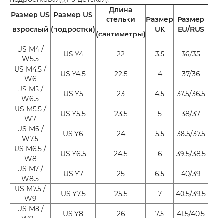
Длина
Размер US
Размер US
стельки
Размер
Размер
взрослый
(подростки)
UK
EU/RUS
(сантиметры)
US M4 /
US Y4
22
3.5
36/35
W5.5
US M4.5 /
US Y4.5
22.5
4
37/36
W6
US M5 /
US Y5
23
4.5
37.5/36.5
W6.5
US M5.5 /
US Y5.5
23.5
5
38/37
W7
US M6 /
US Y6
24
5.5
38.5/37.5
W7.5
US M6.5 /
US Y6.5
24.5
6
39.5/38.5
W8
US M7 /
US Y7
25
6.5
40/39
W8.5
US M7.5 /
US Y7.5
25.5
7
40.5/39.5
W9
US M8 /
US Y8
26
7.5
41.5/40.5