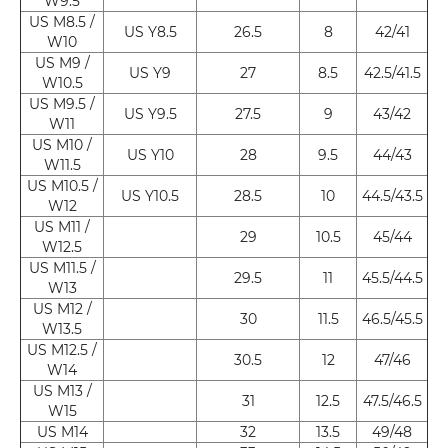
W9.5
US M8.5 /
US Y8.5
26.5
8
42/41
W10
US M9 /
US Y9
27
8.5
42.5/41.5
W10.5
US M9.5 /
US Y9.5
27.5
9
43/42
W11
US M10 /
US Y10
28
9.5
44/43
W11.5
US M10.5 /
US Y10.5
28.5
10
44.5/43.5
W12
US M11 /
29
10.5
45/44
W12.5
US M11.5 /
29.5
11
45.5/44.5
W13
US M12 /
30
11.5
46.5/45.5
W13.5
US M12.5 /
30.5
12
47/46
W14
US M13 /
31
12.5
47.5/46.5
W15
US M14
32
13.5
49/48