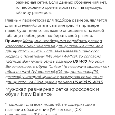
размерная сетка. Если данных обозначений нет,
то необходимо ориентироваться на мужскую
таблицу размеров.
Главным параметром для подбора размера, является
длина стельки/стопы в сантиметрах. На примере
ниже, будет видно, как важно определить, по какой
таблице необходимо подбирать свой размер.
Пример:
Женщине необходимо подобрать размер
кроссовок New Balanca на длину стельки 27см. или
длину стопы 26,2см. Если заказываете "Женскую"
модель с пометками (W) или (WMNS), то согласно
таблице Вам нужна обувь размера
US W10
. Но если
Вы заказываете обувь "Unisex" (в названии модели нет
обозначений (W-женская),(GS-подростковая),(PS-
детская) у которой мужская размерная сетка, то на
длину стельки 27см. нужен размер
US M9/US W10.5
.
Мужская размерная сетка кроссовок и
обуви New Balance
* подходит для всех моделей, не содержащих в
названии обозначение (W-женская),(GS-
подростковая),(PS-детская).