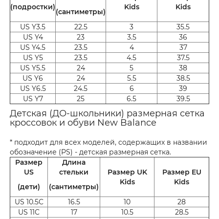
(подростки)
Kids
Kids
(сантиметры)
US Y3.5
22.5
3
35.5
US Y4
23
3.5
36
US Y4.5
23.5
4
37
US Y5
23.5
4.5
37.5
US Y5.5
24
5
38
US Y6
24
5.5
38.5
US Y6.5
24.5
6
39
US Y7
25
6.5
39.5
Детская (ДО-школьники) размерная сетка
кроссовок и обуви New Balance
* подходит для всех моделей, содержащих в названии
обозначение (PS) - детская размерная сетка.
Размер
Длина
US
стельки
Размер UK
Размер EU
Kids
Kids
(дети)
(сантиметры)
US 10.5C
16.5
10
28
US 11C
17
10.5
28.5