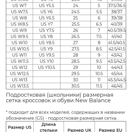
US W7
US Y5.5
24
5
37.5/36.5
US W7.5
US Y6
24.5
5.5
38/37
US W8
US Y6.5
25
6
39/38
US W8.5
US Y7
25.5
6.5
40/39
US W9
US Y7.5
26
7
40.5/39.5
US W9.5
US Y8
26.5
7.5
41/40
US W10
US Y8.5
27
8
41.5/40.5
US W10.5
US Y9
27.5
8.5
42.5/41.5
US W11
US Y9.5
28
9
43/42
US W11.5
US Y10
28.5
9.5
43.5/42.5
US W12
US Y10.5
29
10
44/43
US W12.5
29.5
10.5
45/44
US W13
30
11
45.5/44.5
US W13.5
30.5
11.5
46/45
Подростковая (школьники) размерная
сетка кроссовок и обуви New Balance
* подходит для всех моделей, содержащих в названии
обозначение (GS) - подростковая размерная сетка.
Длина
Размер US
стельки
Размер UK
Размер EU