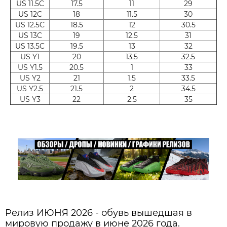
US 11.5C
17.5
11
29
US 12C
18
11.5
30
US 12.5C
18.5
12
30.5
US 13C
19
12.5
31
US 13.5C
19.5
13
32
US Y1
20
13.5
32.5
US Y1.5
20.5
1
33
US Y2
21
1.5
33.5
US Y2.5
21.5
2
34.5
US Y3
22
2.5
35
Релиз ИЮНЯ 2026 - обувь вышедшая в
мировую продажу в июне 2026 года.