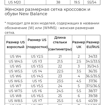
US M20
38
19.5
55/54
Женская размерная сетка кроссовок и
обуви New Balance
* подходит для всех моделей, содержащих в названии
обозначение (W) или (WMNS) - женская размерная
сетка.
Длина
Размер US
Размер US
стельки
Размер
Размер
взрослый
(подростки)
UK
EU/RUS
(сантиметры)
US W4
US Y2.5
21
2
34/33
US W4.5
US Y3
21.5
2.5
34.5/33.5
US W5
US Y3.5
22
3
35/34.5
US W5.5
US Y4
22.5
3.5
36/35
US W6
US Y4.5
23
4
36.5/35.5
US W6.5
US Y5
23.5
4.5
37/36
US W7
US Y5.5
24
5
37.5/36.5
US W7.5
US Y6
24.5
5.5
38/37
US W8
US Y6.5
25
6
39/38
US W8.5
US Y7
25.5
6.5
40/39