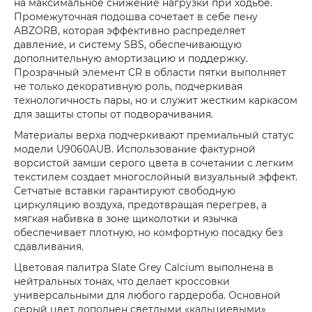
на максимальное снижение нагрузки при ходьбе.
Промежуточная подошва сочетает в себе пену
ABZORB, которая эффективно распределяет
давление, и систему SBS, обеспечивающую
дополнительную амортизацию и поддержку.
Прозрачный элемент CR в области пятки выполняет
не только декоративную роль, подчеркивая
технологичность пары, но и служит жестким каркасом
для защиты стопы от подворачивания.
Материалы верха подчеркивают премиальный статус
модели U9060AUB. Использование фактурной
ворсистой замши серого цвета в сочетании с легким
текстилем создает многослойный визуальный эффект.
Сетчатые вставки гарантируют свободную
циркуляцию воздуха, предотвращая перегрев, а
мягкая набивка в зоне щиколотки и язычка
обеспечивает плотную, но комфортную посадку без
сдавливания.
Цветовая палитра Slate Grey Calcium выполнена в
нейтральных тонах, что делает кроссовки
универсальными для любого гардероба. Основной
серый цвет дополнен светлыми «кальциевыми»