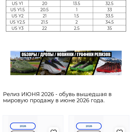
US Y1
20
13.5
32.5
US Y1.5
20.5
1
33
US Y2
21
1.5
33.5
US Y2.5
21.5
2
34.5
US Y3
22
2.5
35
Релиз ИЮНЯ 2026 - обувь вышедшая в
мировую продажу в июне 2026 года.
2026
2026