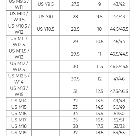
US M9.5 /
US Y9.5
27.5
9
43/42
W11
US M10 /
US Y10
28
9.5
44/43
W11.5
US M10.5 /
US Y10.5
28.5
10
44.5/43.5
W12
US M11 /
29
10.5
45/44
W12.5
US M11.5 /
29.5
11
45.5/44.5
W13
US M12 /
30
11.5
46.5/45.5
W13.5
US M12.5 /
30.5
12
47/46
W14
US M13 /
31
12.5
47.5/46.5
W15
US M14
32
13.5
49/48
US M15
33
14.5
50/49
US M16
34
15.5
51/50
US M17
35
16.5
52/51
US M18
38
17.5
53/32
US M19
37
18.5
54/53