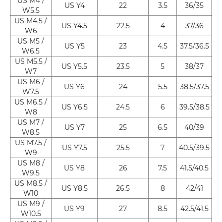
US M4 /
US Y4
22
3.5
36/35
W5.5
US M4.5 /
US Y4.5
22.5
4
37/36
W6
US M5 /
US Y5
23
4.5
37.5/36.5
W6.5
US M5.5 /
US Y5.5
23.5
5
38/37
W7
US M6 /
US Y6
24
5.5
38.5/37.5
W7.5
US M6.5 /
US Y6.5
24.5
6
39.5/38.5
W8
US M7 /
US Y7
25
6.5
40/39
W8.5
US M7.5 /
US Y7.5
25.5
7
40.5/39.5
W9
US M8 /
US Y8
26
7.5
41.5/40.5
W9.5
US M8.5 /
US Y8.5
26.5
8
42/41
W10
US M9 /
US Y9
27
8.5
42.5/41.5
W10.5