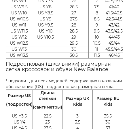
US W9
US Y7.5
26
7
40.5/39.5
US W9.5
US Y8
26.5
7.5
41/40
US W10
US Y8.5
27
8
41.5/40.5
US W10.5
US Y9
27.5
8.5
42.5/41.5
US W11
US Y9.5
28
9
43/42
US W11.5
US Y10
28.5
9.5
43.5/42.5
US W12
US Y10.5
29
10
44/43
US W12.5
29.5
10.5
45/44
US W13
30
11
45.5/44.5
US W13.5
30.5
11.5
46/45
Подростковая (школьники) размерная
сетка кроссовок и обуви New Balance
* подходит для всех моделей, содержащих в названии
обозначение (GS) - подростковая размерная сетка.
Длина
Размер US
стельки
Размер UK
Размер EU
(подростки)
Kids
Kids
(сантиметры)
US Y3.5
22.5
3
35.5
US Y4
23
3.5
36
US Y4.5
23.5
4
37