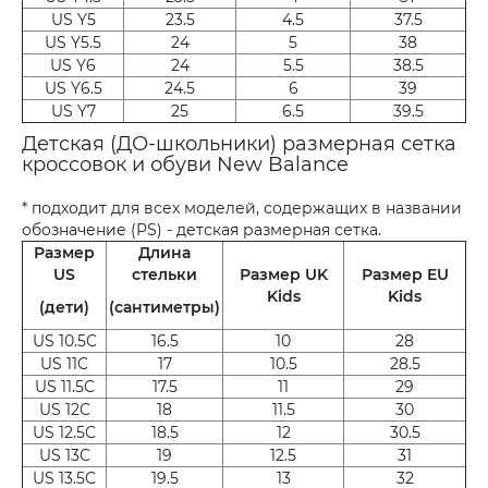
US Y5
23.5
4.5
37.5
US Y5.5
24
5
38
US Y6
24
5.5
38.5
US Y6.5
24.5
6
39
US Y7
25
6.5
39.5
Детская (ДО-школьники) размерная сетка
кроссовок и обуви New Balance
* подходит для всех моделей, содержащих в названии
обозначение (PS) - детская размерная сетка.
Размер
Длина
US
стельки
Размер UK
Размер EU
Kids
Kids
(дети)
(сантиметры)
US 10.5C
16.5
10
28
US 11C
17
10.5
28.5
US 11.5C
17.5
11
29
US 12C
18
11.5
30
US 12.5C
18.5
12
30.5
US 13C
19
12.5
31
US 13.5C
19.5
13
32