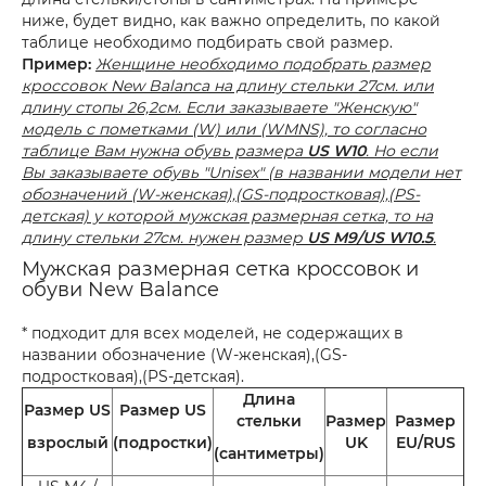
ниже, будет видно, как важно определить, по какой
таблице необходимо подбирать свой размер.
Пример:
Женщине необходимо подобрать размер
кроссовок New Balanca на длину стельки 27см. или
длину стопы 26,2см. Если заказываете "Женскую"
модель с пометками (W) или (WMNS), то согласно
таблице Вам нужна обувь размера
US W10
. Но если
Вы заказываете обувь "Unisex" (в названии модели нет
обозначений (W-женская),(GS-подростковая),(PS-
детская) у которой мужская размерная сетка, то на
длину стельки 27см. нужен размер
US M9/US W10.5
.
Мужская размерная сетка кроссовок и
обуви New Balance
* подходит для всех моделей, не содержащих в
названии обозначение (W-женская),(GS-
подростковая),(PS-детская).
Длина
Размер US
Размер US
стельки
Размер
Размер
взрослый
(подростки)
UK
EU/RUS
(сантиметры)