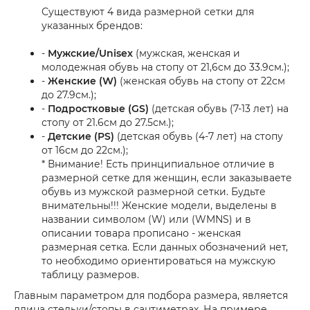
Существуют 4 вида размерной сетки для
указанных брендов:
-
Мужские/Unisex
(мужская, женская и
молодежная обувь на стопу от 21,6см до 33.9см.);
-
Женские (W)
(женская обувь на стопу от 22см
до 27.9см.);
-
Подростковые (GS)
(детская обувь (7-13 лет) на
стопу от 21.6см до 27.5см.);
-
Детские (PS)
(детская обувь (4-7 лет) на стопу
от 16см до 22см.);
* Внимание! Есть принципиальное отличие в
размерной сетке для женщин, если заказываете
обувь из мужской размерной сетки. Будьте
внимательны!!! Женские модели, выделены в
названии символом (W) или (WMNS) и в
описании товара прописано - женская
размерная сетка. Если данных обозначений нет,
то необходимо ориентироваться на мужскую
таблицу размеров.
Главным параметром для подбора размера, является
длина стельки/стопы в сантиметрах. На примере