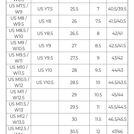
US M7.5 /
US Y7.5
25.5
7
40.5/39.5
W9
US M8 /
US Y8
26
7.5
41.5/40.5
W9.5
US M8.5 /
US Y8.5
26.5
8
42/41
W10
US M9 /
US Y9
27
8.5
42.5/41.5
W10.5
US M9.5 /
US Y9.5
27.5
9
43/42
W11
US M10 /
US Y10
28
9.5
44/43
W11.5
US M10.5 /
US Y10.5
28.5
10
44.5/43.5
W12
US M11 /
29
10.5
45/44
W12.5
US M11.5 /
29.5
11
45.5/44.5
W13
US M12 /
30
11.5
46.5/45.5
W13.5
US M12.5 /
30.5
12
47/46