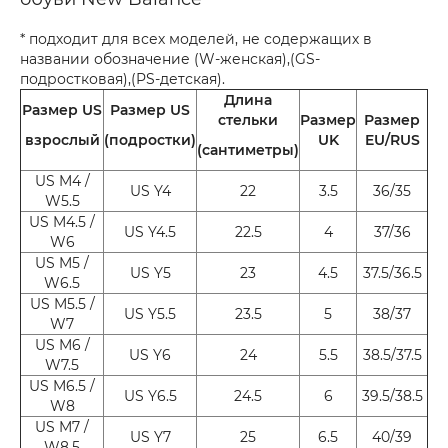
* подходит для всех моделей, не содержащих в
названии обозначение (W-женская),(GS-
подростковая),(PS-детская).
Длина
Размер US
Размер US
стельки
Размер
Размер
взрослый
(подростки)
UK
EU/RUS
(сантиметры)
US M4 /
US Y4
22
3.5
36/35
W5.5
US M4.5 /
US Y4.5
22.5
4
37/36
W6
US M5 /
US Y5
23
4.5
37.5/36.5
W6.5
US M5.5 /
US Y5.5
23.5
5
38/37
W7
US M6 /
US Y6
24
5.5
38.5/37.5
W7.5
US M6.5 /
US Y6.5
24.5
6
39.5/38.5
W8
US M7 /
US Y7
25
6.5
40/39
W8.5