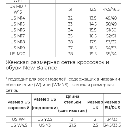
W14
US M13 /
31
12.5
47.5/46.5
W15
US M14
32
13.5
49/48
US M15
33
14.5
50/49
US M16
34
15.5
51/50
US M17
35
16.5
52/51
US M18
38
17.5
53/32
US M19
37
18.5
54/53
US M20
38
19.5
55/54
Женская размерная сетка кроссовок и
обуви New Balance
* подходит для всех моделей, содержащих в названии
обозначение (W) или (WMNS) - женская размерная
сетка.
Длина
Размер US
Размер US
стельки
Размер
Размер
взрослый
(подростки)
UK
EU/RUS
(сантиметры)
US W4
US Y2.5
21
2
34/33
US W4.5
US Y3
21.5
2.5
34.5/33.5