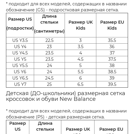
* подходит для всех моделей, содержащих в названии
обозначение (GS) - подростковая размерная сетка.
Длина
Размер US
стельки
Размер UK
Размер EU
(подростки)
Kids
Kids
(сантиметры)
US Y3.5
22.5
3
35.5
US Y4
23
3.5
36
US Y4.5
23.5
4
37
US Y5
23.5
4.5
37.5
US Y5.5
24
5
38
US Y6
24
5.5
38.5
US Y6.5
24.5
6
39
US Y7
25
6.5
39.5
Детская (ДО-школьники) размерная сетка
кроссовок и обуви New Balance
* подходит для всех моделей, содержащих в названии
обозначение (PS) - детская размерная сетка.
Размер
Длина
US
стельки
Размер UK
Размер EU