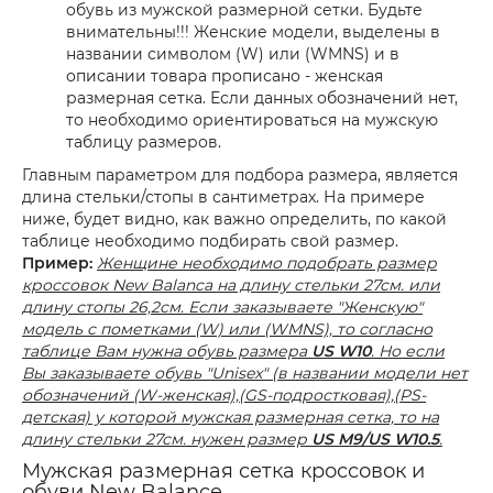
обувь из мужской размерной сетки. Будьте
внимательны!!! Женские модели, выделены в
названии символом (W) или (WMNS) и в
описании товара прописано - женская
размерная сетка. Если данных обозначений нет,
то необходимо ориентироваться на мужскую
таблицу размеров.
Главным параметром для подбора размера, является
длина стельки/стопы в сантиметрах. На примере
ниже, будет видно, как важно определить, по какой
таблице необходимо подбирать свой размер.
Пример:
Женщине необходимо подобрать размер
кроссовок New Balanca на длину стельки 27см. или
длину стопы 26,2см. Если заказываете "Женскую"
модель с пометками (W) или (WMNS), то согласно
таблице Вам нужна обувь размера
US W10
. Но если
Вы заказываете обувь "Unisex" (в названии модели нет
обозначений (W-женская),(GS-подростковая),(PS-
детская) у которой мужская размерная сетка, то на
длину стельки 27см. нужен размер
US M9/US W10.5
.
Мужская размерная сетка кроссовок и
обуви New Balance