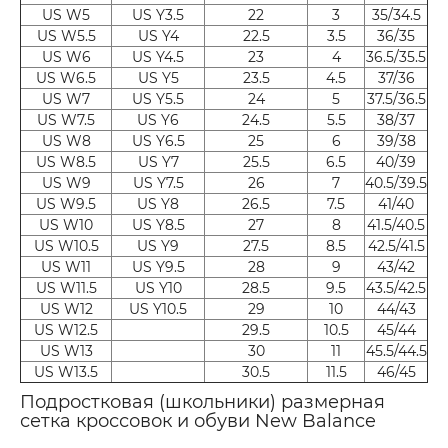
US W5
US Y3.5
22
3
35/34.5
US W5.5
US Y4
22.5
3.5
36/35
US W6
US Y4.5
23
4
36.5/35.5
US W6.5
US Y5
23.5
4.5
37/36
US W7
US Y5.5
24
5
37.5/36.5
US W7.5
US Y6
24.5
5.5
38/37
US W8
US Y6.5
25
6
39/38
US W8.5
US Y7
25.5
6.5
40/39
US W9
US Y7.5
26
7
40.5/39.5
US W9.5
US Y8
26.5
7.5
41/40
US W10
US Y8.5
27
8
41.5/40.5
US W10.5
US Y9
27.5
8.5
42.5/41.5
US W11
US Y9.5
28
9
43/42
US W11.5
US Y10
28.5
9.5
43.5/42.5
US W12
US Y10.5
29
10
44/43
US W12.5
29.5
10.5
45/44
US W13
30
11
45.5/44.5
US W13.5
30.5
11.5
46/45
Подростковая (школьники) размерная
сетка кроссовок и обуви New Balance