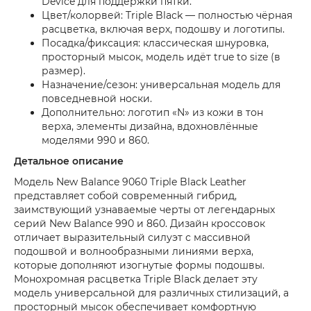
Device для поддержки пятки.
Цвет/колорвей: Triple Black — полностью чёрная
расцветка, включая верх, подошву и логотипы.
Посадка/фиксация: классическая шнуровка,
просторный мысок, модель идёт true to size (в
размер).
Назначение/сезон: универсальная модель для
повседневной носки.
Дополнительно: логотип «N» из кожи в тон
верха, элементы дизайна, вдохновлённые
моделями 990 и 860.
Детальное описание
Модель New Balance 9060 Triple Black Leather
представляет собой современный гибрид,
заимствующий узнаваемые черты от легендарных
серий New Balance 990 и 860. Дизайн кроссовок
отличает выразительный силуэт с массивной
подошвой и волнообразными линиями верха,
которые дополняют изогнутые формы подошвы.
Монохромная расцветка Triple Black делает эту
модель универсальной для различных стилизаций, а
просторный мысок обеспечивает комфортную