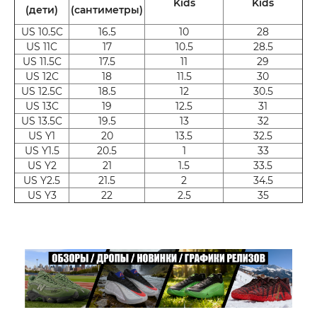
Kids
Kids
(дети)
(сантиметры)
US 10.5C
16.5
10
28
US 11C
17
10.5
28.5
US 11.5C
17.5
11
29
US 12C
18
11.5
30
US 12.5C
18.5
12
30.5
US 13C
19
12.5
31
US 13.5C
19.5
13
32
US Y1
20
13.5
32.5
US Y1.5
20.5
1
33
US Y2
21
1.5
33.5
US Y2.5
21.5
2
34.5
US Y3
22
2.5
35