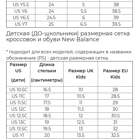
US Y5.5
24
5
38
US Y6
24
5.5
38.5
US Y6.5
24.5
6
39
US Y7
25
6.5
39.5
Детская (ДО-школьники) размерная сетка
кроссовок и обуви New Balance
* подходит для всех моделей, содержащих в названии
обозначение (PS) - детская размерная сетка.
Размер
Длина
US
стельки
Размер UK
Размер EU
Kids
Kids
(дети)
(сантиметры)
US 10.5C
16.5
10
28
US 11C
17
10.5
28.5
US 11.5C
17.5
11
29
US 12C
18
11.5
30
US 12.5C
18.5
12
30.5
US 13C
19
12.5
31
US 13.5C
19.5
13
32
US Y1
20
13.5
32.5