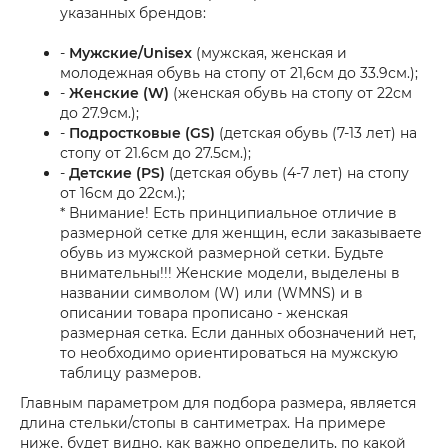
указанных брендов:
-
Мужские/Unisex
(мужская, женская и
молодежная обувь на стопу от 21,6см до 33.9см.);
-
Женские (W)
(женская обувь на стопу от 22см
до 27.9см.);
-
Подростковые (GS)
(детская обувь (7-13 лет) на
стопу от 21.6см до 27.5см.);
-
Детские (PS)
(детская обувь (4-7 лет) на стопу
от 16см до 22см.);
* Внимание! Есть принципиальное отличие в
размерной сетке для женщин, если заказываете
обувь из мужской размерной сетки. Будьте
внимательны!!! Женские модели, выделены в
названии символом (W) или (WMNS) и в
описании товара прописано - женская
размерная сетка. Если данных обозначений нет,
то необходимо ориентироваться на мужскую
таблицу размеров.
Главным параметром для подбора размера, является
длина стельки/стопы в сантиметрах. На примере
ниже, будет видно, как важно определить, по какой