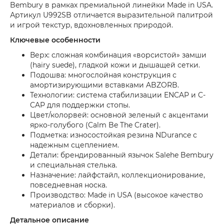
Bembury в рамках премиальной линейки Made in USA.
Артикул U992SB отличается выразительной палитрой
и игрой текстур, вдохновленных природой.
Ключевые особенности
Верх: сложная комбинация «ворсистой» замши
(hairy suede), гладкой кожи и дышащей сетки.
Подошва: многослойная конструкция с
амортизирующими вставками ABZORB.
Технологии: система стабилизации ENCAP и C-
CAP для поддержки стопы.
Цвет/колорвей: основной зеленый с акцентами
ярко-голубого (Calm Be The Crater).
Подметка: износостойкая резина NDurance с
надежным сцеплением.
Детали: брендированный язычок Salehe Bembury
и специальная стелька.
Назначение: лайфстайл, коллекционирование,
повседневная носка.
Производство: Made in USA (высокое качество
материалов и сборки).
Детальное описание