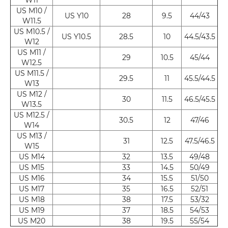
US M10 /
US Y10
28
9.5
44/43
W11.5
US M10.5 /
US Y10.5
28.5
10
44.5/43.5
W12
US M11 /
29
10.5
45/44
W12.5
US M11.5 /
29.5
11
45.5/44.5
W13
US M12 /
30
11.5
46.5/45.5
W13.5
US M12.5 /
30.5
12
47/46
W14
US M13 /
31
12.5
47.5/46.5
W15
US M14
32
13.5
49/48
US M15
33
14.5
50/49
US M16
34
15.5
51/50
US M17
35
16.5
52/51
US M18
38
17.5
53/32
US M19
37
18.5
54/53
US M20
38
19.5
55/54