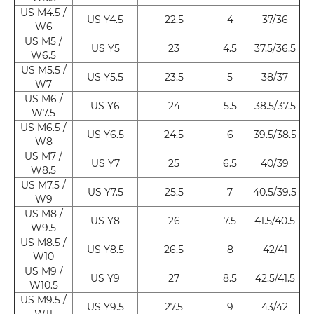
US M4.5 /
US Y4.5
22.5
4
37/36
W6
US M5 /
US Y5
23
4.5
37.5/36.5
W6.5
US M5.5 /
US Y5.5
23.5
5
38/37
W7
US M6 /
US Y6
24
5.5
38.5/37.5
W7.5
US M6.5 /
US Y6.5
24.5
6
39.5/38.5
W8
US M7 /
US Y7
25
6.5
40/39
W8.5
US M7.5 /
US Y7.5
25.5
7
40.5/39.5
W9
US M8 /
US Y8
26
7.5
41.5/40.5
W9.5
US M8.5 /
US Y8.5
26.5
8
42/41
W10
US M9 /
US Y9
27
8.5
42.5/41.5
W10.5
US M9.5 /
US Y9.5
27.5
9
43/42
W11