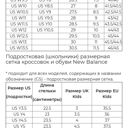
US W10
US Y8.5
27
8
41.5/40.5
US W10.5
US Y9
27.5
8.5
42.5/41.5
US W11
US Y9.5
28
9
43/42
US W11.5
US Y10
28.5
9.5
43.5/42.5
US W12
US Y10.5
29
10
44/43
US W12.5
29.5
10.5
45/44
US W13
30
11
45.5/44.5
US W13.5
30.5
11.5
46/45
Подростковая (школьники) размерная
сетка кроссовок и обуви New Balance
* подходит для всех моделей, содержащих в названии
обозначение (GS) - подростковая размерная сетка.
Длина
Размер US
стельки
Размер UK
Размер EU
(подростки)
Kids
Kids
(сантиметры)
US Y3.5
22.5
3
35.5
US Y4
23
3.5
36
US Y4.5
23.5
4
37
US Y5
23.5
4.5
37.5