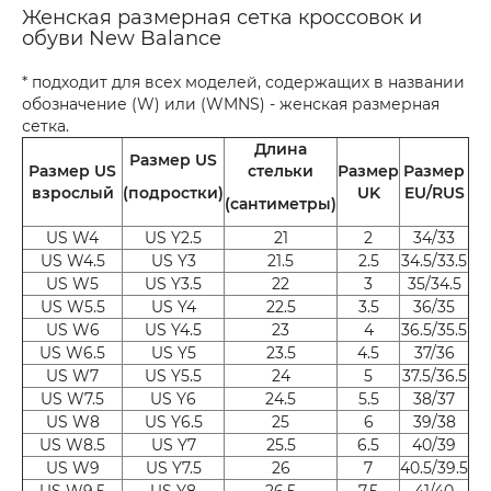
Женская размерная сетка кроссовок и
обуви New Balance
* подходит для всех моделей, содержащих в названии
обозначение (W) или (WMNS) - женская размерная
сетка.
Длина
Размер US
Размер US
стельки
Размер
Размер
взрослый
(подростки)
UK
EU/RUS
(сантиметры)
US W4
US Y2.5
21
2
34/33
US W4.5
US Y3
21.5
2.5
34.5/33.5
US W5
US Y3.5
22
3
35/34.5
US W5.5
US Y4
22.5
3.5
36/35
US W6
US Y4.5
23
4
36.5/35.5
US W6.5
US Y5
23.5
4.5
37/36
US W7
US Y5.5
24
5
37.5/36.5
US W7.5
US Y6
24.5
5.5
38/37
US W8
US Y6.5
25
6
39/38
US W8.5
US Y7
25.5
6.5
40/39
US W9
US Y7.5
26
7
40.5/39.5
US W9.5
US Y8
26.5
7.5
41/40