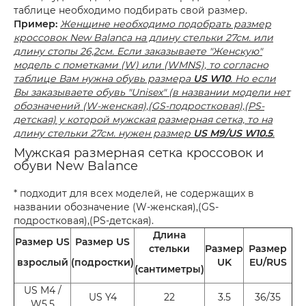
таблице необходимо подбирать свой размер.
Пример:
Женщине необходимо подобрать размер
кроссовок New Balanca на длину стельки 27см. или
длину стопы 26,2см. Если заказываете "Женскую"
модель с пометками (W) или (WMNS), то согласно
таблице Вам нужна обувь размера
US W10
. Но если
Вы заказываете обувь "Unisex" (в названии модели нет
обозначений (W-женская),(GS-подростковая),(PS-
детская) у которой мужская размерная сетка, то на
длину стельки 27см. нужен размер
US M9/US W10.5
.
Мужская размерная сетка кроссовок и
обуви New Balance
* подходит для всех моделей, не содержащих в
названии обозначение (W-женская),(GS-
подростковая),(PS-детская).
Длина
Размер US
Размер US
стельки
Размер
Размер
взрослый
(подростки)
UK
EU/RUS
(сантиметры)
US M4 /
US Y4
22
3.5
36/35
W5.5