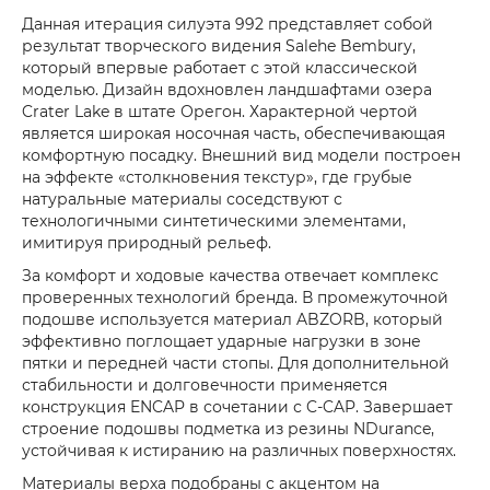
Данная итерация силуэта 992 представляет собой
результат творческого видения Salehe Bembury,
который впервые работает с этой классической
моделью. Дизайн вдохновлен ландшафтами озера
Crater Lake в штате Орегон. Характерной чертой
является широкая носочная часть, обеспечивающая
комфортную посадку. Внешний вид модели построен
на эффекте «столкновения текстур», где грубые
натуральные материалы соседствуют с
технологичными синтетическими элементами,
имитируя природный рельеф.
За комфорт и ходовые качества отвечает комплекс
проверенных технологий бренда. В промежуточной
подошве используется материал ABZORB, который
эффективно поглощает ударные нагрузки в зоне
пятки и передней части стопы. Для дополнительной
стабильности и долговечности применяется
конструкция ENCAP в сочетании с C-CAP. Завершает
строение подошвы подметка из резины NDurance,
устойчивая к истиранию на различных поверхностях.
Материалы верха подобраны с акцентом на