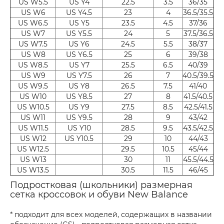
US W5.5
US Y4
22.5
3.5
36/35
US W6
US Y4.5
23
4
36.5/35.5
US W6.5
US Y5
23.5
4.5
37/36
US W7
US Y5.5
24
5
37.5/36.5
US W7.5
US Y6
24.5
5.5
38/37
US W8
US Y6.5
25
6
39/38
US W8.5
US Y7
25.5
6.5
40/39
US W9
US Y7.5
26
7
40.5/39.5
US W9.5
US Y8
26.5
7.5
41/40
US W10
US Y8.5
27
8
41.5/40.5
US W10.5
US Y9
27.5
8.5
42.5/41.5
US W11
US Y9.5
28
9
43/42
US W11.5
US Y10
28.5
9.5
43.5/42.5
US W12
US Y10.5
29
10
44/43
US W12.5
29.5
10.5
45/44
US W13
30
11
45.5/44.5
US W13.5
30.5
11.5
46/45
Подростковая (школьники) размерная
сетка кроссовок и обуви New Balance
* подходит для всех моделей, содержащих в названии