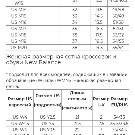
31
12.5
47.5/46.5
W15
US M14
32
13.5
49/48
US M15
33
14.5
50/49
US M16
34
15.5
51/50
US M17
35
16.5
52/51
US M18
38
17.5
53/32
US M19
37
18.5
54/53
US M20
38
19.5
55/54
Женская размерная сетка кроссовок и
обуви New Balance
* подходит для всех моделей, содержащих в названии
обозначение (W) или (WMNS) - женская размерная
сетка.
Длина
Размер US
Размер US
стельки
Размер
Размер
взрослый
(подростки)
UK
EU/RUS
(сантиметры)
US W4
US Y2.5
21
2
34/33
US W4.5
US Y3
21.5
2.5
34.5/33.5
US W5
US Y3.5
22
3
35/34.5