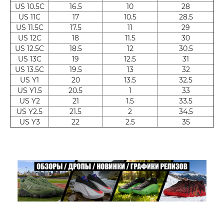
US 10.5C
16.5
10
28
US 11C
17
10.5
28.5
US 11.5C
17.5
11
29
US 12C
18
11.5
30
US 12.5C
18.5
12
30.5
US 13C
19
12.5
31
US 13.5C
19.5
13
32
US Y1
20
13.5
32.5
US Y1.5
20.5
1
33
US Y2
21
1.5
33.5
US Y2.5
21.5
2
34.5
US Y3
22
2.5
35