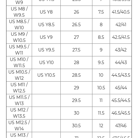
W9
US M8 /
US Y8
26
7.5
41.5/40.5
W9.5
US M8.5 /
US Y8.5
26.5
8
42/41
W10
US M9 /
US Y9
27
8.5
42.5/41.5
W10.5
US M9.5 /
US Y9.5
27.5
9
43/42
W11
US M10 /
US Y10
28
9.5
44/43
W11.5
US M10.5 /
US Y10.5
28.5
10
44.5/43.5
W12
US M11 /
29
10.5
45/44
W12.5
US M11.5 /
29.5
11
45.5/44.5
W13
US M12 /
30
11.5
46.5/45.5
W13.5
US M12.5 /
30.5
12
47/46
W14
US M13 /