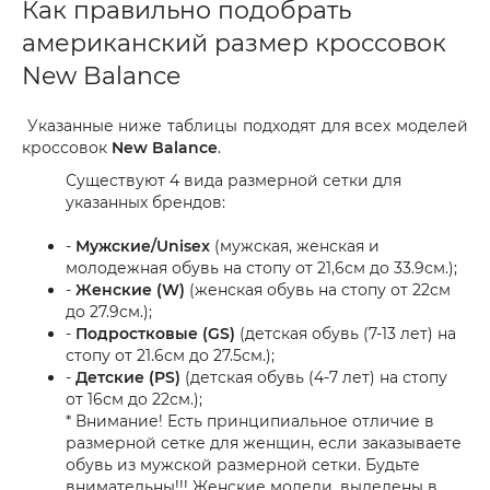
Как правильно подобрать
американский размер кроссовок
New Balance
Указанные ниже таблицы подходят для всех моделей
кроссовок
New Balance
.
Существуют 4 вида размерной сетки для
указанных брендов:
-
Мужские/Unisex
(мужская, женская и
молодежная обувь на стопу от 21,6см до 33.9см.);
-
Женские (W)
(женская обувь на стопу от 22см
до 27.9см.);
-
Подростковые (GS)
(детская обувь (7-13 лет) на
стопу от 21.6см до 27.5см.);
-
Детские (PS)
(детская обувь (4-7 лет) на стопу
от 16см до 22см.);
* Внимание! Есть принципиальное отличие в
размерной сетке для женщин, если заказываете
обувь из мужской размерной сетки. Будьте
внимательны!!! Женские модели, выделены в