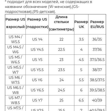
* подходит для всех моделей, не содержащих в
названии обозначение (W-женская),(GS-
подростковая),(PS-детская).
Длина
Размер US
Размер US
стельки
Размер
Размер
взрослый
(подростки)
UK
EU/RUS
(сантиметры)
US M4 /
US Y4
22
3.5
36/35
W5.5
US M4.5 /
US Y4.5
22.5
4
37/36
W6
US M5 /
US Y5
23
4.5
37.5/36.5
W6.5
US M5.5 /
US Y5.5
23.5
5
38/37
W7
US M6 /
US Y6
24
5.5
38.5/37.5
W7.5
US M6.5 /
US Y6.5
24.5
6
39.5/38.5
W8
US M7 /
US Y7
25
6.5
40/39
W8.5
US M7.5 /
US Y7.5
25.5
7
40.5/39.5