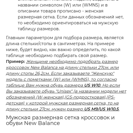
названии символом (W) или (WMNS) и в
описании товара прописано - женская
размерная сетка. Если данных обозначений нет,
то необходимо ориентироваться на мужскую
таблицу размеров.
Главным параметром для подбора размера, является
длина стельки/стопы в сантиметрах. На примере
ниже, будет видно, как важно определить, по какой
таблице необходимо подбирать свой размер.
Пример:
Женщине необходимо подобрать размер
кроссовок New Balanca на длину стельки 27см. или
длину стопы 26,2см. Если заказываете "Женскую"
модель с пометками (W) или (WMNS), то согласно
таблице Вам нужна обувь размера
US W10
. Но если
Вы заказываете обувь "Unisex" (в названии модели нет
обозначений (W-женская),(GS-подростковая),(PS-
детская) у которой мужская размерная сетка, то на
длину стельки 27см. нужен размер
US M9/US W10.5
.
Мужская размерная сетка кроссовок и
обуви New Balance