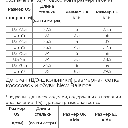
обозначение (GS) - подростковая размерная сетка.
Длина
Размер US
стельки
Размер UK
Размер EU
(подростки)
Kids
Kids
(сантиметры)
US Y3.5
22.5
3
35.5
US Y4
23
3.5
36
US Y4.5
23.5
4
37
US Y5
23.5
4.5
37.5
US Y5.5
24
5
38
US Y6
24
5.5
38.5
US Y6.5
24.5
6
39
US Y7
25
6.5
39.5
Детская (ДО-школьники) размерная сетка
кроссовок и обуви New Balance
* подходит для всех моделей, содержащих в названии
обозначение (PS) - детская размерная сетка.
Размер
Длина
US
стельки
Размер UK
Размер EU
Kids
Kids
(дети)
(сантиметры)