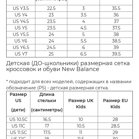
US Y3.5
22.5
3
35.5
US Y4
23
3.5
36
US Y4.5
23.5
4
37
US Y5
23.5
4.5
37.5
US Y5.5
24
5
38
US Y6
24
5.5
38.5
US Y6.5
24.5
6
39
US Y7
25
6.5
39.5
Детская (ДО-школьники) размерная сетка
кроссовок и обуви New Balance
* подходит для всех моделей, содержащих в названии
обозначение (PS) - детская размерная сетка.
Размер
Длина
US
стельки
Размер UK
Размер EU
Kids
Kids
(дети)
(сантиметры)
US 10.5C
16.5
10
28
US 11C
17
10.5
28.5
US 11.5C
17.5
11
29
US 12C
18
11.5
30