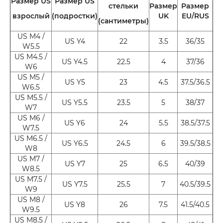
Размер US
Размер US
стельки
Размер
Размер
взрослый
(подростки)
UK
EU/RUS
(сантиметры)
US M4 /
US Y4
22
3.5
36/35
W5.5
US M4.5 /
US Y4.5
22.5
4
37/36
W6
US M5 /
US Y5
23
4.5
37.5/36.5
W6.5
US M5.5 /
US Y5.5
23.5
5
38/37
W7
US M6 /
US Y6
24
5.5
38.5/37.5
W7.5
US M6.5 /
US Y6.5
24.5
6
39.5/38.5
W8
US M7 /
US Y7
25
6.5
40/39
W8.5
US M7.5 /
US Y7.5
25.5
7
40.5/39.5
W9
US M8 /
US Y8
26
7.5
41.5/40.5
W9.5
US M8.5 /