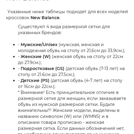
Указанные ниже таблицы подходят для всех моделей
кроссовок
New Balance
.
Существуют 4 вида размерной сетки для
указанных брендов:
-
Мужские/Unisex
(мужская, женская и
молодежная обувь на стопу от 21,6см до 33.9см.);
-
Женские (W)
(женская обувь на стопу от 22см
до 27.9см.);
-
Подростковые (GS)
(детская обувь (7-13 лет) на
стопу от 21.6см до 27.5см.);
-
Детские (PS)
(детская обувь (4-7 лет) на стопу
от 16см до 22см.);
* Внимание! Есть принципиальное отличие в
размерной сетке для женщин, если заказываете
обувь из мужской размерной сетки. Будьте
внимательны!!! Женские модели, выделены в
названии символом (W) или (WMNS) и в
описании товара прописано - женская
размерная сетка. Если данных обозначений нет,