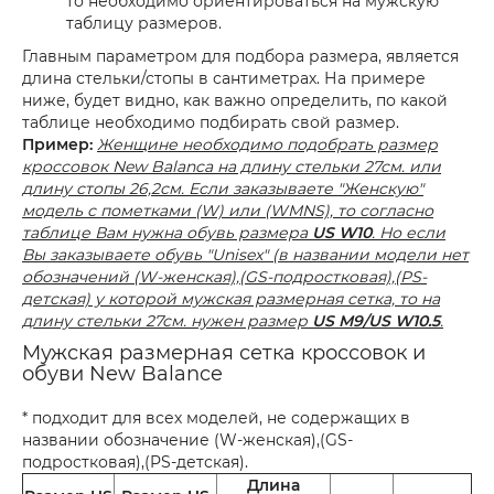
то необходимо ориентироваться на мужскую
таблицу размеров.
Главным параметром для подбора размера, является
длина стельки/стопы в сантиметрах. На примере
ниже, будет видно, как важно определить, по какой
таблице необходимо подбирать свой размер.
Пример:
Женщине необходимо подобрать размер
кроссовок New Balanca на длину стельки 27см. или
длину стопы 26,2см. Если заказываете "Женскую"
модель с пометками (W) или (WMNS), то согласно
таблице Вам нужна обувь размера
US W10
. Но если
Вы заказываете обувь "Unisex" (в названии модели нет
обозначений (W-женская),(GS-подростковая),(PS-
детская) у которой мужская размерная сетка, то на
длину стельки 27см. нужен размер
US M9/US W10.5
.
Мужская размерная сетка кроссовок и
обуви New Balance
* подходит для всех моделей, не содержащих в
названии обозначение (W-женская),(GS-
подростковая),(PS-детская).
Длина