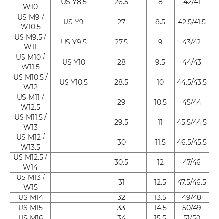
US Y8.5
26.5
8
42/41
W10
US M9 /
US Y9
27
8.5
42.5/41.5
W10.5
US M9.5 /
US Y9.5
27.5
9
43/42
W11
US M10 /
US Y10
28
9.5
44/43
W11.5
US M10.5 /
US Y10.5
28.5
10
44.5/43.5
W12
US M11 /
29
10.5
45/44
W12.5
US M11.5 /
29.5
11
45.5/44.5
W13
US M12 /
30
11.5
46.5/45.5
W13.5
US M12.5 /
30.5
12
47/46
W14
US M13 /
31
12.5
47.5/46.5
W15
US M14
32
13.5
49/48
US M15
33
14.5
50/49
US M16
34
15.5
51/50