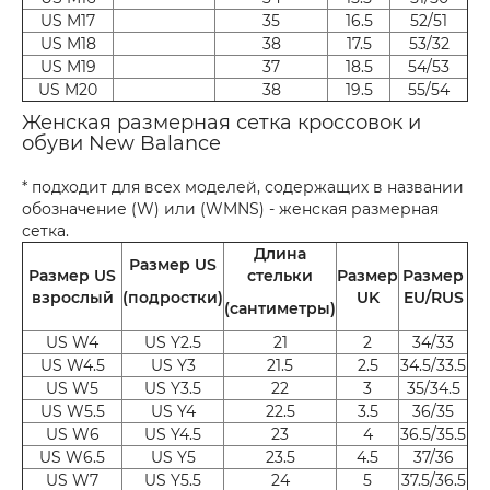
US M17
35
16.5
52/51
US M18
38
17.5
53/32
US M19
37
18.5
54/53
US M20
38
19.5
55/54
Женская размерная сетка кроссовок и
обуви New Balance
* подходит для всех моделей, содержащих в названии
обозначение (W) или (WMNS) - женская размерная
сетка.
Длина
Размер US
Размер US
стельки
Размер
Размер
взрослый
(подростки)
UK
EU/RUS
(сантиметры)
US W4
US Y2.5
21
2
34/33
US W4.5
US Y3
21.5
2.5
34.5/33.5
US W5
US Y3.5
22
3
35/34.5
US W5.5
US Y4
22.5
3.5
36/35
US W6
US Y4.5
23
4
36.5/35.5
US W6.5
US Y5
23.5
4.5
37/36
US W7
US Y5.5
24
5
37.5/36.5