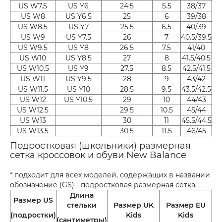
US W7.5
US Y6
24.5
5.5
38/37
US W8
US Y6.5
25
6
39/38
US W8.5
US Y7
25.5
6.5
40/39
US W9
US Y7.5
26
7
40.5/39.5
US W9.5
US Y8
26.5
7.5
41/40
US W10
US Y8.5
27
8
41.5/40.5
US W10.5
US Y9
27.5
8.5
42.5/41.5
US W11
US Y9.5
28
9
43/42
US W11.5
US Y10
28.5
9.5
43.5/42.5
US W12
US Y10.5
29
10
44/43
US W12.5
29.5
10.5
45/44
US W13
30
11
45.5/44.5
US W13.5
30.5
11.5
46/45
Подростковая (школьники) размерная
сетка кроссовок и обуви New Balance
* подходит для всех моделей, содержащих в названии
обозначение (GS) - подростковая размерная сетка.
Длина
Размер US
стельки
Размер UK
Размер EU
(подростки)
Kids
Kids
(сантиметры)