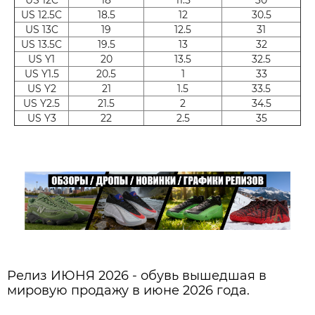
US 12.5C
18.5
12
30.5
US 13C
19
12.5
31
US 13.5C
19.5
13
32
US Y1
20
13.5
32.5
US Y1.5
20.5
1
33
US Y2
21
1.5
33.5
US Y2.5
21.5
2
34.5
US Y3
22
2.5
35
Релиз ИЮНЯ 2026 - обувь вышедшая в
мировую продажу в июне 2026 года.