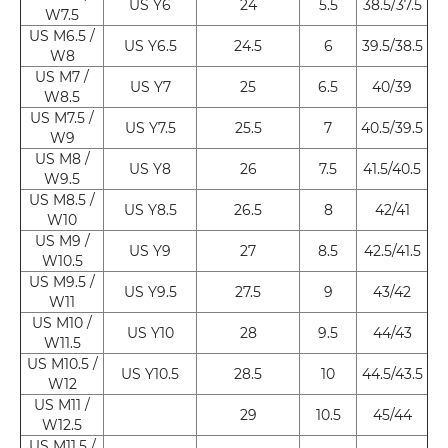
US Y6
24
5.5
38.5/37.5
W7.5
US M6.5 /
US Y6.5
24.5
6
39.5/38.5
W8
US M7 /
US Y7
25
6.5
40/39
W8.5
US M7.5 /
US Y7.5
25.5
7
40.5/39.5
W9
US M8 /
US Y8
26
7.5
41.5/40.5
W9.5
US M8.5 /
US Y8.5
26.5
8
42/41
W10
US M9 /
US Y9
27
8.5
42.5/41.5
W10.5
US M9.5 /
US Y9.5
27.5
9
43/42
W11
US M10 /
US Y10
28
9.5
44/43
W11.5
US M10.5 /
US Y10.5
28.5
10
44.5/43.5
W12
US M11 /
29
10.5
45/44
W12.5
US M11.5 /