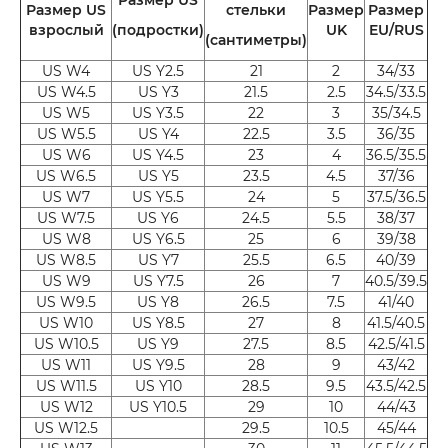
Размер US
стельки
Размер
Размер
взрослый
(подростки)
UK
EU/RUS
(сантиметры)
US W4
US Y2.5
21
2
34/33
US W4.5
US Y3
21.5
2.5
34.5/33.5
US W5
US Y3.5
22
3
35/34.5
US W5.5
US Y4
22.5
3.5
36/35
US W6
US Y4.5
23
4
36.5/35.5
US W6.5
US Y5
23.5
4.5
37/36
US W7
US Y5.5
24
5
37.5/36.5
US W7.5
US Y6
24.5
5.5
38/37
US W8
US Y6.5
25
6
39/38
US W8.5
US Y7
25.5
6.5
40/39
US W9
US Y7.5
26
7
40.5/39.5
US W9.5
US Y8
26.5
7.5
41/40
US W10
US Y8.5
27
8
41.5/40.5
US W10.5
US Y9
27.5
8.5
42.5/41.5
US W11
US Y9.5
28
9
43/42
US W11.5
US Y10
28.5
9.5
43.5/42.5
US W12
US Y10.5
29
10
44/43
US W12.5
29.5
10.5
45/44