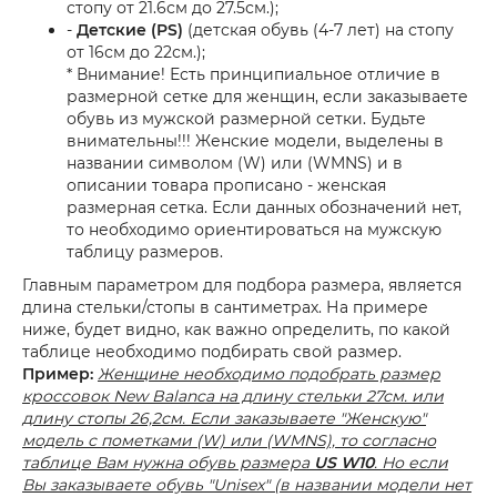
стопу от 21.6см до 27.5см.);
-
Детские (PS)
(детская обувь (4-7 лет) на стопу
от 16см до 22см.);
* Внимание! Есть принципиальное отличие в
размерной сетке для женщин, если заказываете
обувь из мужской размерной сетки. Будьте
внимательны!!! Женские модели, выделены в
названии символом (W) или (WMNS) и в
описании товара прописано - женская
размерная сетка. Если данных обозначений нет,
то необходимо ориентироваться на мужскую
таблицу размеров.
Главным параметром для подбора размера, является
длина стельки/стопы в сантиметрах. На примере
ниже, будет видно, как важно определить, по какой
таблице необходимо подбирать свой размер.
Пример:
Женщине необходимо подобрать размер
кроссовок New Balanca на длину стельки 27см. или
длину стопы 26,2см. Если заказываете "Женскую"
модель с пометками (W) или (WMNS), то согласно
таблице Вам нужна обувь размера
US W10
. Но если
Вы заказываете обувь "Unisex" (в названии модели нет