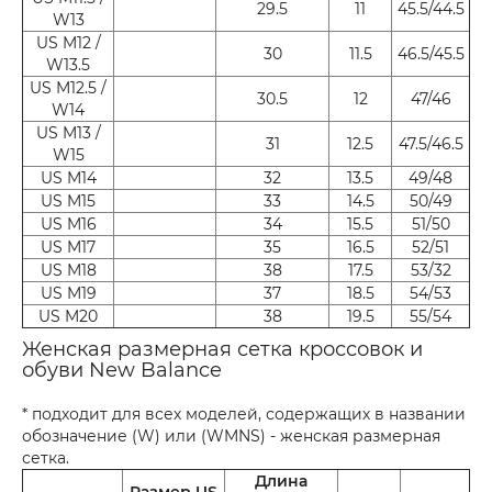
29.5
11
45.5/44.5
W13
US M12 /
30
11.5
46.5/45.5
W13.5
US M12.5 /
30.5
12
47/46
W14
US M13 /
31
12.5
47.5/46.5
W15
US M14
32
13.5
49/48
US M15
33
14.5
50/49
US M16
34
15.5
51/50
US M17
35
16.5
52/51
US M18
38
17.5
53/32
US M19
37
18.5
54/53
US M20
38
19.5
55/54
Женская размерная сетка кроссовок и
обуви New Balance
* подходит для всех моделей, содержащих в названии
обозначение (W) или (WMNS) - женская размерная
сетка.
Длина
Размер US