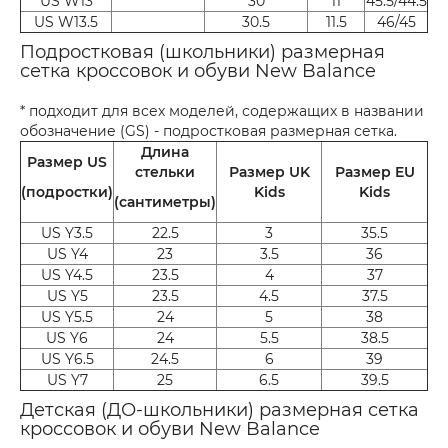
US W13
30
11
45.5/44.5
US W13.5
30.5
11.5
46/45
Подростковая (школьники) размерная
сетка кроссовок и обуви New Balance
* подходит для всех моделей, содержащих в названии
обозначение (GS) - подростковая размерная сетка.
Длина
Размер US
стельки
Размер UK
Размер EU
(подростки)
Kids
Kids
(сантиметры)
US Y3.5
22.5
3
35.5
US Y4
23
3.5
36
US Y4.5
23.5
4
37
US Y5
23.5
4.5
37.5
US Y5.5
24
5
38
US Y6
24
5.5
38.5
US Y6.5
24.5
6
39
US Y7
25
6.5
39.5
Детская (ДО-школьники) размерная сетка
кроссовок и обуви New Balance