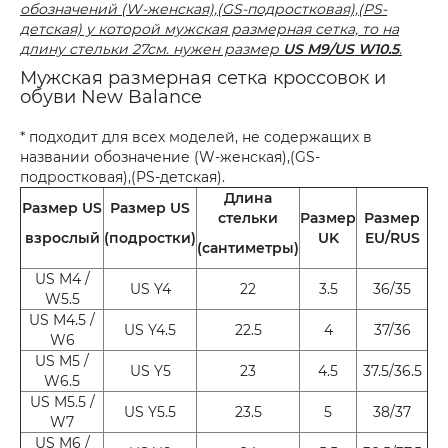
обозначений (W-женская),(GS-подростковая),(PS-
детская) у которой мужская размерная сетка, то на
длину стельки 27см. нужен размер
US M9/US W10.5
.
Мужская размерная сетка кроссовок и
обуви New Balance
* подходит для всех моделей, не содержащих в
названии обозначение (W-женская),(GS-
подростковая),(PS-детская).
Длина
Размер US
Размер US
стельки
Размер
Размер
взрослый
(подростки)
UK
EU/RUS
(сантиметры)
US M4 /
US Y4
22
3.5
36/35
W5.5
US M4.5 /
US Y4.5
22.5
4
37/36
W6
US M5 /
US Y5
23
4.5
37.5/36.5
W6.5
US M5.5 /
US Y5.5
23.5
5
38/37
W7
US M6 /