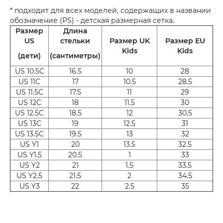
* подходит для всех моделей, содержащих в названии
обозначение (PS) - детская размерная сетка.
Размер
Длина
US
стельки
Размер UK
Размер EU
Kids
Kids
(дети)
(сантиметры)
US 10.5C
16.5
10
28
US 11C
17
10.5
28.5
US 11.5C
17.5
11
29
US 12C
18
11.5
30
US 12.5C
18.5
12
30.5
US 13C
19
12.5
31
US 13.5C
19.5
13
32
US Y1
20
13.5
32.5
US Y1.5
20.5
1
33
US Y2
21
1.5
33.5
US Y2.5
21.5
2
34.5
US Y3
22
2.5
35