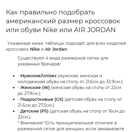
Как правильно подобрать
американский размер кроссовок
или обуви Nike или AIR JORDAN
Указанные ниже таблицы подходят для всех моделей
кроссовок
Nike
и
Air Jordan
.
Существуют 4 вида размерной сетки для
указанных брендов:
-
Мужские/Unisex
(мужская, женская и
молодежная обувь на стопу от 21,6см до 33.9см.);
-
Женские (W)
(женская обувь на стопу от 22см
до 27.9см.);
-
Подростковые (GS)
(детская обувь на стопу от
21.6см до 27.5см.);
-
Детские (PS)
(детская обувь на стопу от 16см до
22см.);
* Внимание! Есть принципиальное отличие в
размерной сетке для женщин, если заказываете