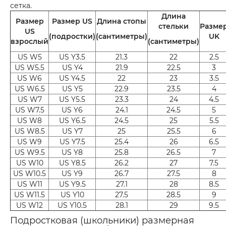
сетка.
Длина
Размер
Размер US
Длина стопы
стельки
Разме
US
(подростки)
(сантиметры)
UK
взрослый
(сантиметры)
US W5
US Y3.5
21.3
22
2.5
US W5.5
US Y4
21.9
22.5
3
US W6
US Y4.5
22
23
3.5
US W6.5
US Y5
22.9
23.5
4
US W7
US Y5.5
23.3
24
4.5
US W7.5
US Y6
24.1
24.5
5
US W8
US Y6.5
24.5
25
5.5
US W8.5
US Y7
25
25.5
6
US W9
US Y7.5
25.4
26
6.5
US W9.5
US Y8
25.8
26.5
7
US W10
US Y8.5
26.2
27
7.5
US W10.5
US Y9
26.7
27.5
8
US W11
US Y9.5
27.1
28
8.5
US W11.5
US Y10
27.5
28.5
9
US W12
US Y10.5
28.1
29
9.5
Подростковая (школьники) размерная