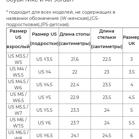
* подходит для всех моделей, не содержащих в
названии обозначение (W-женская),(GS-
подростковая),(PS-детская).
Размер
Длина
Размер US
Длина стопы
US
стельки
Разме
(подростки)
(сантиметры)
UK
взрослый
(сантиметры)
US M3.5 /
US Y3.5
21.6
22.5
3
W5
US M4 /
US Y4
22
23
3.5
W5.5
US M4.5 /
US Y4.5
22.4
23.5
4
W6
US M5 /
US Y5
22.9
23.5
4.5
W6.5
US M5.5 /
US Y5.5
23.3
24
5
W7
US M6 /
US Y6
23.7
24
5.5
W7.5
US M6.5 /
US Y6.5
24.1
24.5
6
W8