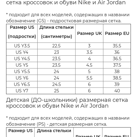
сетка кроссовок и обуви Nike и Air Jordan
* подходит для всех моделей, содержащих в названии
обозначение (GS) - подростковая размерная сетка.
Размер US
Длина стельки
Размер UK
Размер EU
(подростки)
(сантиметры)
US Y3.5
22.5
3
35.5
US Y4
23
3.5
36
US Y4.5
23.5
4
36.5
US Y5
23.5
4.5
37.5
US Y5.5
24
5
38
US Y6
24
5.5
38.5
US Y6.5
24.5
6
39
US Y7
25
6
40
Детская (ДО-школьники) размерная сетка
кроссовок и обуви Nike и Air Jordan
* подходит для всех моделей, содержащих в названии
обозначение (PS) - детская размерная сетка.
Размер US
Длина стельки
Размер UK
Размер EU