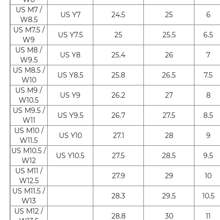
US M7 /
US Y7
24.5
25
6
W8.5
US M7.5 /
US Y7.5
25
25.5
6.5
W9
US M8 /
US Y8
25.4
26
7
W9.5
US M8.5 /
US Y8.5
25.8
26.5
7.5
W10
US M9 /
US Y9
26.2
27
8
W10.5
US M9.5 /
US Y9.5
26.7
27.5
8.5
W11
US M10 /
US Y10
27.1
28
9
W11.5
US M10.5 /
US Y10.5
27.5
28.5
9.5
W12
US M11 /
27.9
29
10
W12.5
US M11.5 /
28.3
29.5
10.5
W13
US M12 /
28.8
30
11