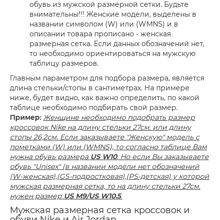
обувь из мужской размерной сетки. Будьте
внимательны!!! Женские модели, выделены в
названии символом (W) или (WMNS) и в
описании товара прописано - женская
размерная сетка. Если данных обозначений нет,
то необходимо ориентироваться на мужскую
таблицу размеров.
Главным параметром для подбора размера, является
длина стельки/стопы в сантиметрах. На примере
ниже, будет видно, как важно определить, по какой
таблице необходимо подбирать свой размер.
Пример:
Женщине необходимо подобрать размер
кроссовок Nike на длину стельки 27см. или длину
стопы 26,2см. Если заказываете "Женскую" модель с
пометками (W) или (WMNS), то согласно таблице Вам
нужна обувь размера
US W10
. Но если Вы заказываете
обувь "Unisex" (в названии модели нет обозначений
(W-женская),(GS-подростковая),(PS-детская) у которой
мужская размерная сетка, то на длину стельки 27см.
нужен размер
US M9/US W10.5
.
Мужская размерная сетка кроссовок и
обуви Nike и Air Jordan