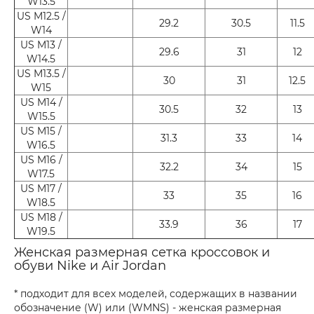
W13.5
US M12.5 /
29.2
30.5
11.5
W14
US M13 /
29.6
31
12
W14.5
US M13.5 /
30
31
12.5
W15
US M14 /
30.5
32
13
W15.5
US M15 /
31.3
33
14
W16.5
US M16 /
32.2
34
15
W17.5
US M17 /
33
35
16
W18.5
US M18 /
33.9
36
17
W19.5
Женская размерная сетка кроссовок и
обуви Nike и Air Jordan
* подходит для всех моделей, содержащих в названии
обозначение (W) или (WMNS) - женская размерная