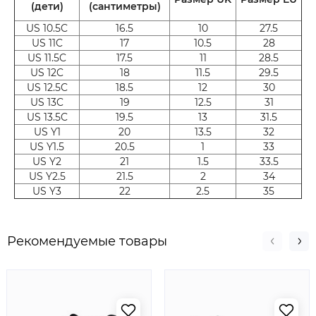
(дети)
(сантиметры)
US 10.5C
16.5
10
27.5
US 11C
17
10.5
28
US 11.5C
17.5
11
28.5
US 12C
18
11.5
29.5
US 12.5C
18.5
12
30
US 13C
19
12.5
31
US 13.5C
19.5
13
31.5
US Y1
20
13.5
32
US Y1.5
20.5
1
33
US Y2
21
1.5
33.5
US Y2.5
21.5
2
34
US Y3
22
2.5
35
Рекомендуемые товары