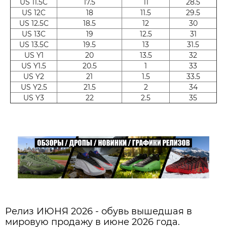
US 11.5C
17.5
11
28.5
US 12C
18
11.5
29.5
US 12.5C
18.5
12
30
US 13C
19
12.5
31
US 13.5C
19.5
13
31.5
US Y1
20
13.5
32
US Y1.5
20.5
1
33
US Y2
21
1.5
33.5
US Y2.5
21.5
2
34
US Y3
22
2.5
35
Релиз ИЮНЯ 2026 - обувь вышедшая в
мировую продажу в июне 2026 года.