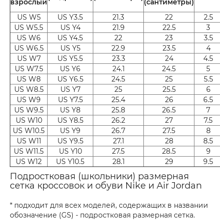
взрослый
(сантиметры)
US W5
US Y3.5
21.3
22
2.5
US W5.5
US Y4
21.9
22.5
3
US W6
US Y4.5
22
23
3.5
US W6.5
US Y5
22.9
23.5
4
US W7
US Y5.5
23.3
24
4.5
US W7.5
US Y6
24.1
24.5
5
US W8
US Y6.5
24.5
25
5.5
US W8.5
US Y7
25
25.5
6
US W9
US Y7.5
25.4
26
6.5
US W9.5
US Y8
25.8
26.5
7
US W10
US Y8.5
26.2
27
7.5
US W10.5
US Y9
26.7
27.5
8
US W11
US Y9.5
27.1
28
8.5
US W11.5
US Y10
27.5
28.5
9
US W12
US Y10.5
28.1
29
9.5
Подростковая (школьники) размерная
сетка кроссовок и обуви Nike и Air Jordan
* подходит для всех моделей, содержащих в названии
обозначение (GS) - подростковая размерная сетка.