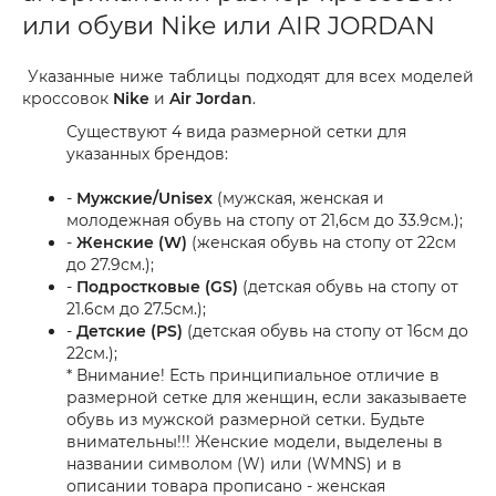
или обуви Nike или AIR JORDAN
Указанные ниже таблицы подходят для всех моделей
кроссовок
Nike
и
Air Jordan
.
Существуют 4 вида размерной сетки для
указанных брендов:
-
Мужские/Unisex
(мужская, женская и
молодежная обувь на стопу от 21,6см до 33.9см.);
-
Женские (W)
(женская обувь на стопу от 22см
до 27.9см.);
-
Подростковые (GS)
(детская обувь на стопу от
21.6см до 27.5см.);
-
Детские (PS)
(детская обувь на стопу от 16см до
22см.);
* Внимание! Есть принципиальное отличие в
размерной сетке для женщин, если заказываете
обувь из мужской размерной сетки. Будьте
внимательны!!! Женские модели, выделены в
названии символом (W) или (WMNS) и в
описании товара прописано - женская