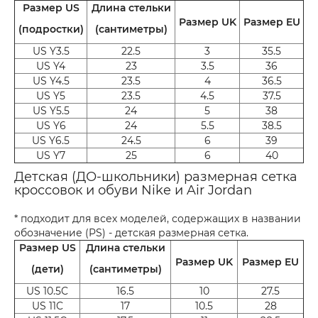
Размер US
Длина стельки
Размер UK
Размер EU
(подростки)
(сантиметры)
US Y3.5
22.5
3
35.5
US Y4
23
3.5
36
US Y4.5
23.5
4
36.5
US Y5
23.5
4.5
37.5
US Y5.5
24
5
38
US Y6
24
5.5
38.5
US Y6.5
24.5
6
39
US Y7
25
6
40
Детская (ДО-школьники) размерная сетка
кроссовок и обуви Nike и Air Jordan
* подходит для всех моделей, содержащих в названии
обозначение (PS) - детская размерная сетка.
Размер US
Длина стельки
Размер UK
Размер EU
(дети)
(сантиметры)
US 10.5C
16.5
10
27.5
US 11C
17
10.5
28