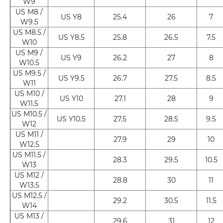
W9
US M8 /
US Y8
25.4
26
7
W9.5
US M8.5 /
US Y8.5
25.8
26.5
7.5
W10
US M9 /
US Y9
26.2
27
8
W10.5
US M9.5 /
US Y9.5
26.7
27.5
8.5
W11
US M10 /
US Y10
27.1
28
9
W11.5
US M10.5 /
US Y10.5
27.5
28.5
9.5
W12
US M11 /
27.9
29
10
W12.5
US M11.5 /
28.3
29.5
10.5
W13
US M12 /
28.8
30
11
W13.5
US M12.5 /
29.2
30.5
11.5
W14
US M13 /
29.6
31
12