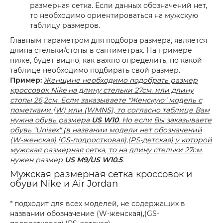
размерная сетка. Если данных обозначений нет,
то необходимо ориентироваться на мужскую
таблицу размеров.
Главным параметром для подбора размера, является
длина стельки/стопы в сантиметрах. На примере
ниже, будет видно, как важно определить, по какой
таблице необходимо подбирать свой размер.
Пример:
Женщине необходимо подобрать размер
кроссовок Nike на длину стельки 27см. или длину
стопы 26,2см. Если заказываете "Женскую" модель с
пометками (W) или (WMNS), то согласно таблице Вам
нужна обувь размера
US W10
. Но если Вы заказываете
обувь "Unisex" (в названии модели нет обозначений
(W-женская),(GS-подростковая),(PS-детская) у которой
мужская размерная сетка, то на длину стельки 27см.
нужен размер
US M9/US W10.5
.
Мужская размерная сетка кроссовок и
обуви Nike и Air Jordan
* подходит для всех моделей, не содержащих в
названии обозначение (W-женская),(GS-