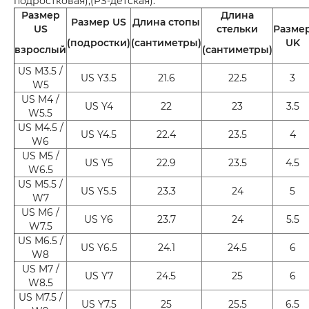
подростковая),(PS-детская).
Размер
Длина
Размер US
Длина стопы
US
стельки
Разме
(подростки)
(сантиметры)
UK
взрослый
(сантиметры)
US M3.5 /
US Y3.5
21.6
22.5
3
W5
US M4 /
US Y4
22
23
3.5
W5.5
US M4.5 /
US Y4.5
22.4
23.5
4
W6
US M5 /
US Y5
22.9
23.5
4.5
W6.5
US M5.5 /
US Y5.5
23.3
24
5
W7
US M6 /
US Y6
23.7
24
5.5
W7.5
US M6.5 /
US Y6.5
24.1
24.5
6
W8
US M7 /
US Y7
24.5
25
6
W8.5
US M7.5 /
US Y7.5
25
25.5
6.5