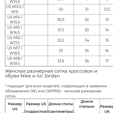
W14.5
US M13.5 /
30
31
12.5
W15
US M14 /
30.5
32
13
W15.5
US M15 /
31.3
33
14
W16.5
US M16 /
32.2
34
15
W17.5
US M17 /
33
35
16
W18.5
US M18 /
33.9
36
17
W19.5
Женская размерная сетка кроссовок и
обуви Nike и Air Jordan
* подходит для всех моделей, содержащих в названии
обозначение (W) или (WMNS) - женская размерная
сетка.
Длина
Размер
Размер US
Длина стопы
стельки
Разме
US
(подростки)
(сантиметры)
UK