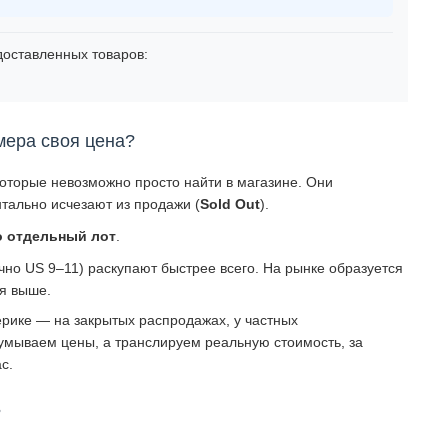
оставленных товаров:
мера своя цена?
которые невозможно просто найти в магазине. Они
тально исчезают из продажи (
Sold Out
).
о отдельный лот
.
о US 9–11) раскупают быстрее всего. На рынке образуется
ся выше.
рике — на закрытых распродажах, у частных
умываем цены, а транслируем реальную стоимость, за
с.
?