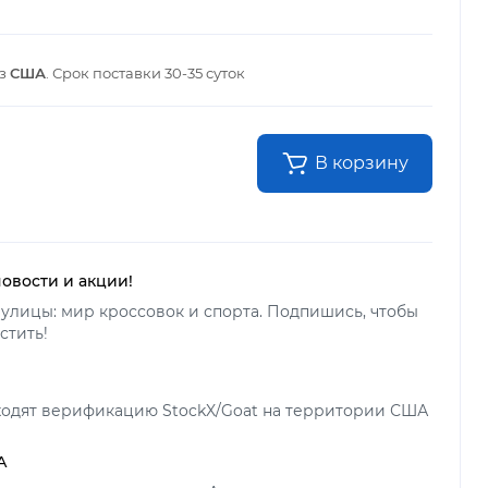
из
США
. Срок поставки
30-35 суток
В корзину
новости и акции!
улицы: мир кроссовок и спорта. Подпишись, чтобы
стить!
ходят верификацию StockX/Goat на территории США
А