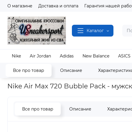
О магазине
Доставка и оплата
Гарантия нашей рабо
Каталог
Nike
Air Jordan
Adidas
New Balance
ASICS
Все про товар
Описание
Характеристик
Наш магазин
Полный каталог кроссовок
Nike
Nike Air Max 720 Bubble Pack - мужс
Все про товар
Описание
Характери