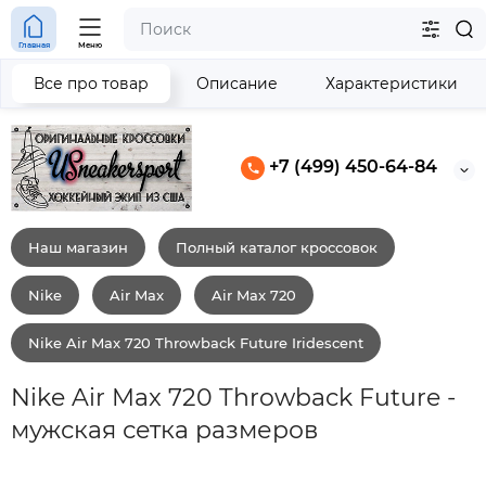
Главная
Меню
Все про товар
Описание
Характеристики
+7 (499) 450-64-84
Наш магазин
Полный каталог кроссовок
Nike
Air Max
Air Max 720
Nike Air Max 720 Throwback Future Iridescent
Nike Air Max 720 Throwback Future -
мужская сетка размеров