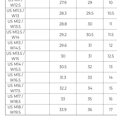
27.9
29
10
W12.5
US M11.5 /
28.3
29.5
10.5
W13
US M12 /
28.8
30
11
W13.5
US M12.5 /
29.2
30.5
11.5
W14
US M13 /
29.6
31
12
W14.5
US M13.5 /
30
31
12.5
W15
US M14 /
30.5
32
13
W15.5
US M15 /
31.3
33
14
W16.5
US M16 /
32.2
34
15
W17.5
US M17 /
33
35
16
W18.5
US M18 /
33.9
36
17
W19.5