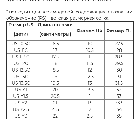
* подходит для всех моделей, содержащих в названии
обозначение (PS) - детская размерная сетка.
Размер US
Длина стельки
Размер UK
Размер EU
(дети)
(сантиметры)
US 10.5C
16.5
10
27.5
US 11C
17
10.5
28
US 11.5C
17.5
11
28.5
US 12C
18
11.5
29.5
US 12.5C
18.5
12
30
US 13C
19
12.5
31
US 13.5C
19.5
13
31.5
US Y1
20
13.5
32
US Y1.5
20.5
1
33
US Y2
21
1.5
33.5
US Y2.5
21.5
2
34
US Y3
22
2.5
35