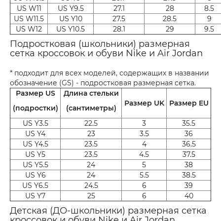
US W11
US Y9.5
27.1
28
8.5
US W11.5
US Y10
27.5
28.5
9
US W12
US Y10.5
28.1
29
9.5
Подростковая (школьники) размерная
сетка кроссовок и обуви Nike и Air Jordan
* подходит для всех моделей, содержащих в названии
обозначение (GS) - подростковая размерная сетка.
Размер US
Длина стельки
Размер UK
Размер EU
(подростки)
(сантиметры)
US Y3.5
22.5
3
35.5
US Y4
23
3.5
36
US Y4.5
23.5
4
36.5
US Y5
23.5
4.5
37.5
US Y5.5
24
5
38
US Y6
24
5.5
38.5
US Y6.5
24.5
6
39
US Y7
25
6
40
Детская (ДО-школьники) размерная сетка
кроссовок и обуви Nike и Air Jordan