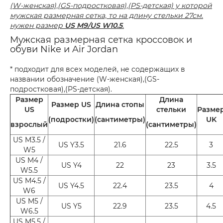
(W-женская),(GS-подростковая),(PS-детская) у которой
мужская размерная сетка, то на длину стельки 27см.
нужен размер
US M9/US W10.5
.
Мужская размерная сетка кроссовок и
обуви Nike и Air Jordan
* подходит для всех моделей, не содержащих в
названии обозначение (W-женская),(GS-
подростковая),(PS-детская).
Размер
Длина
Размер US
Длина стопы
US
стельки
Разме
(подростки)
(сантиметры)
UK
взрослый
(сантиметры)
US M3.5 /
US Y3.5
21.6
22.5
3
W5
US M4 /
US Y4
22
23
3.5
W5.5
US M4.5 /
US Y4.5
22.4
23.5
4
W6
US M5 /
US Y5
22.9
23.5
4.5
W6.5
US M5.5 /