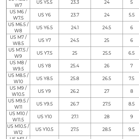
US Y5.5
23.3
24
5
W7
US M6 /
US Y6
23.7
24
5.5
W7.5
US M6.5 /
US Y6.5
24.1
24.5
6
W8
US M7 /
US Y7
24.5
25
6
W8.5
US M7.5 /
US Y7.5
25
25.5
6.5
W9
US M8 /
US Y8
25.4
26
7
W9.5
US M8.5 /
US Y8.5
25.8
26.5
7.5
W10
US M9 /
US Y9
26.2
27
8
W10.5
US M9.5 /
US Y9.5
26.7
27.5
8.5
W11
US M10 /
US Y10
27.1
28
9
W11.5
US M10.5 /
US Y10.5
27.5
28.5
9.5
W12
US M11 /