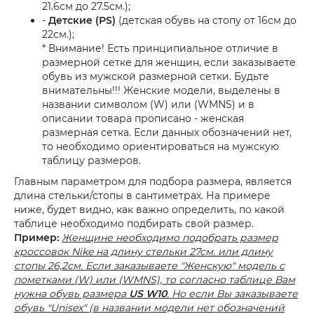
21.6см до 27.5см.);
-
Детские (PS)
(детская обувь на стопу от 16см до
22см.);
* Внимание! Есть принципиальное отличие в
размерной сетке для женщин, если заказываете
обувь из мужской размерной сетки. Будьте
внимательны!!! Женские модели, выделены в
названии символом (W) или (WMNS) и в
описании товара прописано - женская
размерная сетка. Если данных обозначений нет,
то необходимо ориентироваться на мужскую
таблицу размеров.
Главным параметром для подбора размера, является
длина стельки/стопы в сантиметрах. На примере
ниже, будет видно, как важно определить, по какой
таблице необходимо подбирать свой размер.
Пример:
Женщине необходимо подобрать размер
кроссовок Nike на длину стельки 27см. или длину
стопы 26,2см. Если заказываете "Женскую" модель с
пометками (W) или (WMNS), то согласно таблице Вам
нужна обувь размера
US W10
. Но если Вы заказываете
обувь "Unisex" (в названии модели нет обозначений