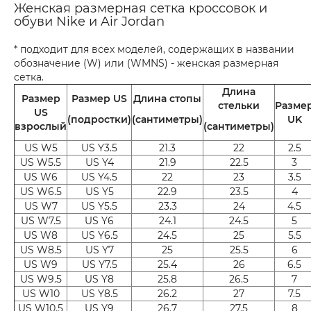
Женская размерная сетка кроссовок и
обуви Nike и Air Jordan
* подходит для всех моделей, содержащих в названии
обозначение (W) или (WMNS) - женская размерная
сетка.
Длина
Размер
Размер US
Длина стопы
стельки
Разме
US
(подростки)
(сантиметры)
UK
взрослый
(сантиметры)
US W5
US Y3.5
21.3
22
2.5
US W5.5
US Y4
21.9
22.5
3
US W6
US Y4.5
22
23
3.5
US W6.5
US Y5
22.9
23.5
4
US W7
US Y5.5
23.3
24
4.5
US W7.5
US Y6
24.1
24.5
5
US W8
US Y6.5
24.5
25
5.5
US W8.5
US Y7
25
25.5
6
US W9
US Y7.5
25.4
26
6.5
US W9.5
US Y8
25.8
26.5
7
US W10
US Y8.5
26.2
27
7.5
US W10.5
US Y9
26.7
27.5
8