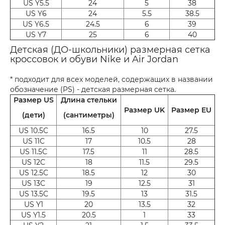
US Y5.5
24
5
38
US Y6
24
5.5
38.5
US Y6.5
24.5
6
39
US Y7
25
6
40
Детская (ДО-школьники) размерная сетка
кроссовок и обуви Nike и Air Jordan
* подходит для всех моделей, содержащих в названии
обозначение (PS) - детская размерная сетка.
Размер US
Длина стельки
Размер UK
Размер EU
(дети)
(сантиметры)
US 10.5C
16.5
10
27.5
US 11C
17
10.5
28
US 11.5C
17.5
11
28.5
US 12C
18
11.5
29.5
US 12.5C
18.5
12
30
US 13C
19
12.5
31
US 13.5C
19.5
13
31.5
US Y1
20
13.5
32
US Y1.5
20.5
1
33