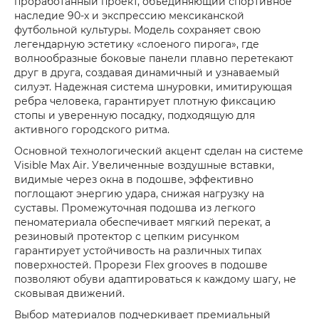
проработанный проект, объединяющий спортивное
наследие 90-х и экспрессию мексиканской
футбольной культуры. Модель сохраняет свою
легендарную эстетику «слоеного пирога», где
волнообразные боковые панели плавно перетекают
друг в друга, создавая динамичный и узнаваемый
силуэт. Надежная система шнуровки, имитирующая
ребра человека, гарантирует плотную фиксацию
стопы и уверенную посадку, подходящую для
активного городского ритма.
Основной технологический акцент сделан на системе
Visible Max Air. Увеличенные воздушные вставки,
видимые через окна в подошве, эффективно
поглощают энергию удара, снижая нагрузку на
суставы. Промежуточная подошва из легкого
пеноматериала обеспечивает мягкий перекат, а
резиновый протектор с цепким рисунком
гарантирует устойчивость на различных типах
поверхностей. Прорези Flex grooves в подошве
позволяют обуви адаптироваться к каждому шагу, не
сковывая движений.
Выбор материалов подчеркивает премиальный