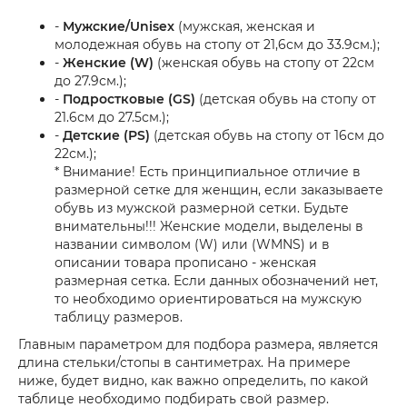
-
Мужские/Unisex
(мужская, женская и
молодежная обувь на стопу от 21,6см до 33.9см.);
-
Женские (W)
(женская обувь на стопу от 22см
до 27.9см.);
-
Подростковые (GS)
(детская обувь на стопу от
21.6см до 27.5см.);
-
Детские (PS)
(детская обувь на стопу от 16см до
22см.);
* Внимание! Есть принципиальное отличие в
размерной сетке для женщин, если заказываете
обувь из мужской размерной сетки. Будьте
внимательны!!! Женские модели, выделены в
названии символом (W) или (WMNS) и в
описании товара прописано - женская
размерная сетка. Если данных обозначений нет,
то необходимо ориентироваться на мужскую
таблицу размеров.
Главным параметром для подбора размера, является
длина стельки/стопы в сантиметрах. На примере
ниже, будет видно, как важно определить, по какой
таблице необходимо подбирать свой размер.