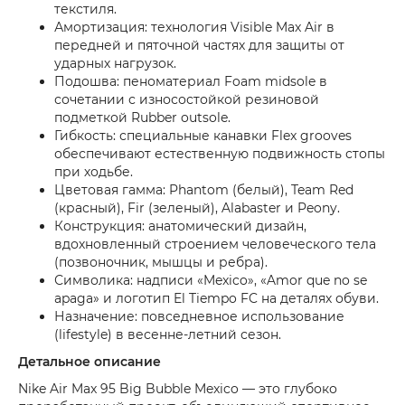
текстиля.
Амортизация: технология Visible Max Air в
передней и пяточной частях для защиты от
ударных нагрузок.
Подошва: пеноматериал Foam midsole в
сочетании с износостойкой резиновой
подметкой Rubber outsole.
Гибкость: специальные канавки Flex grooves
обеспечивают естественную подвижность стопы
при ходьбе.
Цветовая гамма: Phantom (белый), Team Red
(красный), Fir (зеленый), Alabaster и Peony.
Конструкция: анатомический дизайн,
вдохновленный строением человеческого тела
(позвоночник, мышцы и ребра).
Символика: надписи «Mexico», «Amor que no se
apaga» и логотип El Tiempo FC на деталях обуви.
Назначение: повседневное использование
(lifestyle) в весенне-летний сезон.
Детальное описание
Nike Air Max 95 Big Bubble Mexico — это глубоко