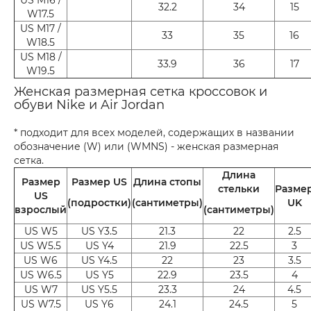
32.2
34
15
W17.5
US M17 /
33
35
16
W18.5
US M18 /
33.9
36
17
W19.5
Женская размерная сетка кроссовок и
обуви Nike и Air Jordan
* подходит для всех моделей, содержащих в названии
обозначение (W) или (WMNS) - женская размерная
сетка.
Длина
Размер
Размер US
Длина стопы
стельки
Разме
US
(подростки)
(сантиметры)
UK
взрослый
(сантиметры)
US W5
US Y3.5
21.3
22
2.5
US W5.5
US Y4
21.9
22.5
3
US W6
US Y4.5
22
23
3.5
US W6.5
US Y5
22.9
23.5
4
US W7
US Y5.5
23.3
24
4.5
US W7.5
US Y6
24.1
24.5
5