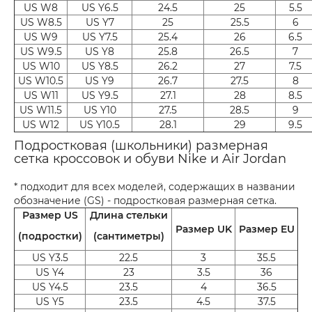
US W8
US Y6.5
24.5
25
5.5
US W8.5
US Y7
25
25.5
6
US W9
US Y7.5
25.4
26
6.5
US W9.5
US Y8
25.8
26.5
7
US W10
US Y8.5
26.2
27
7.5
US W10.5
US Y9
26.7
27.5
8
US W11
US Y9.5
27.1
28
8.5
US W11.5
US Y10
27.5
28.5
9
US W12
US Y10.5
28.1
29
9.5
Подростковая (школьники) размерная
сетка кроссовок и обуви Nike и Air Jordan
* подходит для всех моделей, содержащих в названии
обозначение (GS) - подростковая размерная сетка.
Размер US
Длина стельки
Размер UK
Размер EU
(подростки)
(сантиметры)
US Y3.5
22.5
3
35.5
US Y4
23
3.5
36
US Y4.5
23.5
4
36.5
US Y5
23.5
4.5
37.5