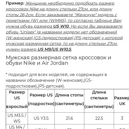
Пример:
Женщине необходимо подобрать размер
кроссовок Nike на длину стельки 27см. или длину
стопы 26,2см. Если заказываете "Женскую" модель с
пометками (W) или (WMNS), то согласно таблице Вам
нужна обувь размера
US W10
. Но если Вы заказываете
обувь "Unisex" (в названии модели нет обозначений
(W-женская),(GS-подростковая),(PS-детская) у которой
мужская размерная сетка, то на длину стельки 27см.
нужен размер
US M9/US W10.5
.
Мужская размерная сетка кроссовок и
обуви Nike и Air Jordan
* подходит для всех моделей, не содержащих в
названии обозначение (W-женская),(GS-
подростковая),(PS-детская).
Размер
Длина
Размер US
Длина стопы
US
стельки
Разме
(подростки)
(сантиметры)
UK
взрослый
(сантиметры)
US M3.5 /
US Y3.5
21.6
22.5
3
W5
US M4 /