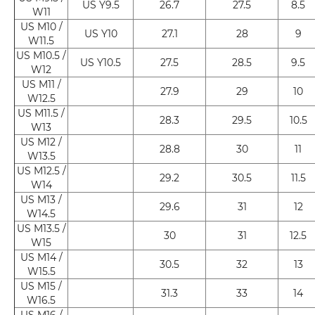
US Y9.5
26.7
27.5
8.5
W11
US M10 /
US Y10
27.1
28
9
W11.5
US M10.5 /
US Y10.5
27.5
28.5
9.5
W12
US M11 /
27.9
29
10
W12.5
US M11.5 /
28.3
29.5
10.5
W13
US M12 /
28.8
30
11
W13.5
US M12.5 /
29.2
30.5
11.5
W14
US M13 /
29.6
31
12
W14.5
US M13.5 /
30
31
12.5
W15
US M14 /
30.5
32
13
W15.5
US M15 /
31.3
33
14
W16.5
US M16 /