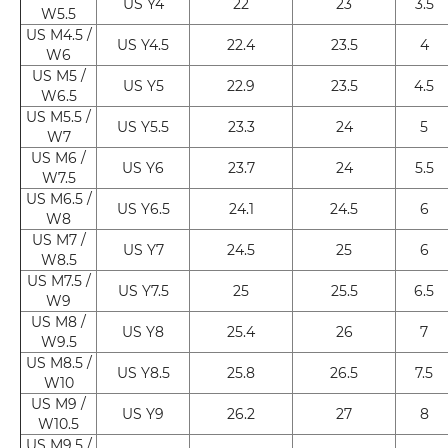
US Y4
22
23
3.5
W5.5
US M4.5 /
US Y4.5
22.4
23.5
4
W6
US M5 /
US Y5
22.9
23.5
4.5
W6.5
US M5.5 /
US Y5.5
23.3
24
5
W7
US M6 /
US Y6
23.7
24
5.5
W7.5
US M6.5 /
US Y6.5
24.1
24.5
6
W8
US M7 /
US Y7
24.5
25
6
W8.5
US M7.5 /
US Y7.5
25
25.5
6.5
W9
US M8 /
US Y8
25.4
26
7
W9.5
US M8.5 /
US Y8.5
25.8
26.5
7.5
W10
US M9 /
US Y9
26.2
27
8
W10.5
US M9.5 /