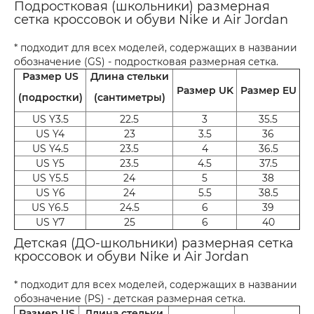
Подростковая (школьники) размерная
сетка кроссовок и обуви Nike и Air Jordan
* подходит для всех моделей, содержащих в названии
обозначение (GS) - подростковая размерная сетка.
Размер US
Длина стельки
Размер UK
Размер EU
(подростки)
(сантиметры)
US Y3.5
22.5
3
35.5
US Y4
23
3.5
36
US Y4.5
23.5
4
36.5
US Y5
23.5
4.5
37.5
US Y5.5
24
5
38
US Y6
24
5.5
38.5
US Y6.5
24.5
6
39
US Y7
25
6
40
Детская (ДО-школьники) размерная сетка
кроссовок и обуви Nike и Air Jordan
* подходит для всех моделей, содержащих в названии
обозначение (PS) - детская размерная сетка.
Размер US
Длина стельки