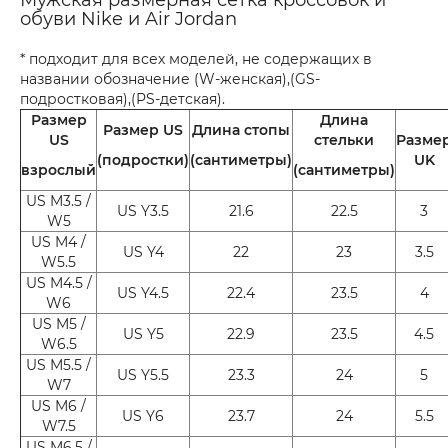
обуви Nike и Air Jordan
* подходит для всех моделей, не содержащих в
названии обозначение (W-женская),(GS-
подростковая),(PS-детская).
Размер
Длина
Размер US
Длина стопы
US
стельки
Разме
(подростки)
(сантиметры)
UK
взрослый
(сантиметры)
US M3.5 /
US Y3.5
21.6
22.5
3
W5
US M4 /
US Y4
22
23
3.5
W5.5
US M4.5 /
US Y4.5
22.4
23.5
4
W6
US M5 /
US Y5
22.9
23.5
4.5
W6.5
US M5.5 /
US Y5.5
23.3
24
5
W7
US M6 /
US Y6
23.7
24
5.5
W7.5
US M6.5 /