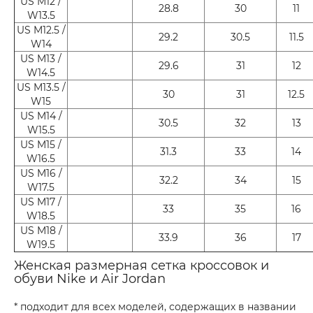
US M12 /
28.8
30
11
W13.5
US M12.5 /
29.2
30.5
11.5
W14
US M13 /
29.6
31
12
W14.5
US M13.5 /
30
31
12.5
W15
US M14 /
30.5
32
13
W15.5
US M15 /
31.3
33
14
W16.5
US M16 /
32.2
34
15
W17.5
US M17 /
33
35
16
W18.5
US M18 /
33.9
36
17
W19.5
Женская размерная сетка кроссовок и
обуви Nike и Air Jordan
* подходит для всех моделей, содержащих в названии