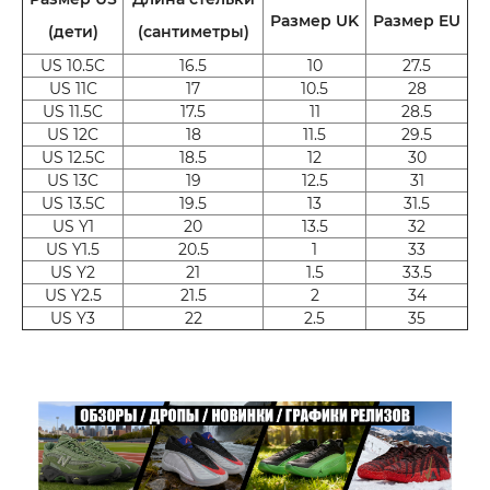
Размер UK
Размер EU
(дети)
(сантиметры)
US 10.5C
16.5
10
27.5
US 11C
17
10.5
28
US 11.5C
17.5
11
28.5
US 12C
18
11.5
29.5
US 12.5C
18.5
12
30
US 13C
19
12.5
31
US 13.5C
19.5
13
31.5
US Y1
20
13.5
32
US Y1.5
20.5
1
33
US Y2
21
1.5
33.5
US Y2.5
21.5
2
34
US Y3
22
2.5
35