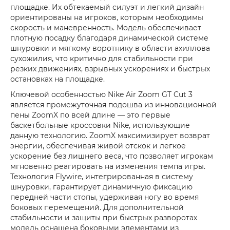
площадке. Их обтекаемый силуэт и легкий дизайн
ориентированы на игроков, которым необходимы
скорость и маневренность. Модель обеспечивает
плотную посадку благодаря динамической системе
шнуровки и мягкому воротнику в области ахиллова
сухожилия, что критично для стабильности при
резких движениях, взрывных ускорениях и быстрых
остановках на площадке.
Ключевой особенностью Nike Air Zoom GT Cut 3
является промежуточная подошва из инновационной
пены ZoomX по всей длине — это первые
баскетбольные кроссовки Nike, использующие
данную технологию. ZoomX максимизирует возврат
энергии, обеспечивая живой отскок и легкое
ускорение без лишнего веса, что позволяет игрокам
мгновенно реагировать на изменения темпа игры.
Технология Flywire, интегрированная в систему
шнуровки, гарантирует динамичную фиксацию
передней части стопы, удерживая ногу во время
боковых перемещений. Для дополнительной
стабильности и защиты при быстрых разворотах
модель оснащена боковыми элементами из