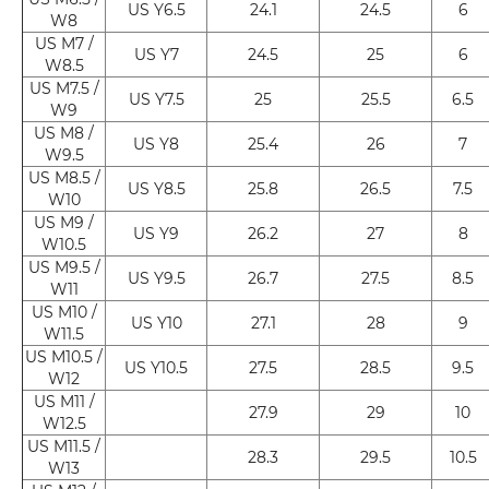
US Y6.5
24.1
24.5
6
W8
US M7 /
US Y7
24.5
25
6
W8.5
US M7.5 /
US Y7.5
25
25.5
6.5
W9
US M8 /
US Y8
25.4
26
7
W9.5
US M8.5 /
US Y8.5
25.8
26.5
7.5
W10
US M9 /
US Y9
26.2
27
8
W10.5
US M9.5 /
US Y9.5
26.7
27.5
8.5
W11
US M10 /
US Y10
27.1
28
9
W11.5
US M10.5 /
US Y10.5
27.5
28.5
9.5
W12
US M11 /
27.9
29
10
W12.5
US M11.5 /
28.3
29.5
10.5
W13