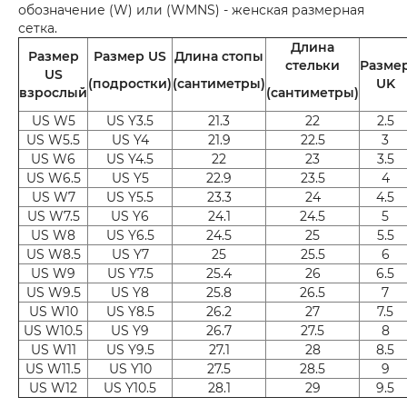
обозначение (W) или (WMNS) - женская размерная
сетка.
Длина
Размер
Размер US
Длина стопы
стельки
Разме
US
(подростки)
(сантиметры)
UK
взрослый
(сантиметры)
US W5
US Y3.5
21.3
22
2.5
US W5.5
US Y4
21.9
22.5
3
US W6
US Y4.5
22
23
3.5
US W6.5
US Y5
22.9
23.5
4
US W7
US Y5.5
23.3
24
4.5
US W7.5
US Y6
24.1
24.5
5
US W8
US Y6.5
24.5
25
5.5
US W8.5
US Y7
25
25.5
6
US W9
US Y7.5
25.4
26
6.5
US W9.5
US Y8
25.8
26.5
7
US W10
US Y8.5
26.2
27
7.5
US W10.5
US Y9
26.7
27.5
8
US W11
US Y9.5
27.1
28
8.5
US W11.5
US Y10
27.5
28.5
9
US W12
US Y10.5
28.1
29
9.5