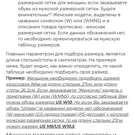
размерной сетке для женщин, если заказываете
обувь из мужской размерной сетки. Будьте
внимательны!!! Женские модели, выделены в
названии символом (W) или (WMNS) и в
описании товара прописано - женская
размерная сетка. Если данных обозначений нет,
то необходимо ориентироваться на мужскую
таблицу размеров.
Главным параметром для подбора размера, является
длина стельки/стопы в сантиметрах. На примере
ниже, будет видно, как важно определить, по какой
таблице необходимо подбирать свой размер.
Пример:
Женщине необходимо подобрать размер
кроссовок Nike на длину стельки 27см. или длину
стопы 26,2см. Если заказываете "Женскую" модель с
пометками (W) или (WMNS), то согласно таблице Вам
нужна обувь размера
US W10
. Но если Вы заказываете
обувь "Unisex" (в названии модели нет обозначений
(W-женская),(GS-подростковая),(PS-детская) у которой
мужская размерная сетка, то на длину стельки 27см.
нужен размер
US M9/US W10.5
.
Мужская размерная сетка кроссовок и