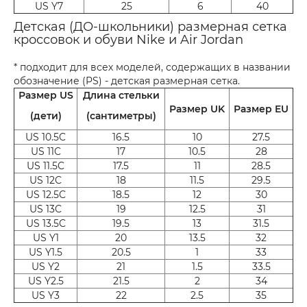
US Y7
25
6
40
Детская (ДО-школьники) размерная сетка
кроссовок и обуви Nike и Air Jordan
* подходит для всех моделей, содержащих в названии
обозначение (PS) - детская размерная сетка.
Размер US
Длина стельки
Размер UK
Размер EU
(дети)
(сантиметры)
US 10.5C
16.5
10
27.5
US 11C
17
10.5
28
US 11.5C
17.5
11
28.5
US 12C
18
11.5
29.5
US 12.5C
18.5
12
30
US 13C
19
12.5
31
US 13.5C
19.5
13
31.5
US Y1
20
13.5
32
US Y1.5
20.5
1
33
US Y2
21
1.5
33.5
US Y2.5
21.5
2
34
US Y3
22
2.5
35