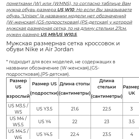
пометками (W) или (WMNS), то согласно таблице Вам
нужна обувь размера
US W10
. Но если Вы заказываете
обувь "Unisex" (в названии модели нет обозначений
(W-женская),(GS-подростковая),(PS-детская) у которой
мужская размерная сетка, то на длину стельки 27см.
нужен размер
US M9/US W10.5
.
Мужская размерная сетка кроссовок и
обуви Nike и Air Jordan
* подходит для всех моделей, не содержащих в
названии обозначение (W-женская),(GS-
подростковая),(PS-детская).
Размер
Длина
Размер US
Длина стопы
US
стельки
Разме
(подростки)
(сантиметры)
UK
взрослый
(сантиметры)
US M3.5 /
US Y3.5
21.6
22.5
3
W5
US M4 /
US Y4
22
23
3.5
W5.5
US M4.5 /
US Y4.5
22.4
23.5
4
W6