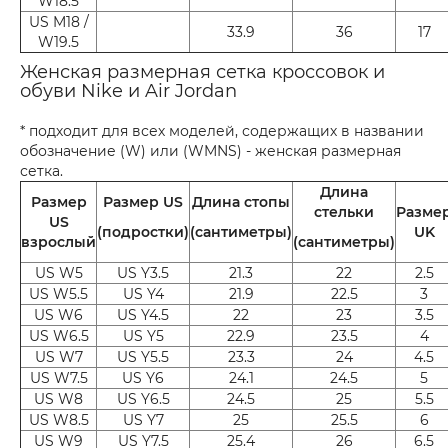
W18.5
US M18 /
33.9
36
17
W19.5
Женская размерная сетка кроссовок и
обуви Nike и Air Jordan
* подходит для всех моделей, содержащих в названии
обозначение (W) или (WMNS) - женская размерная
сетка.
Длина
Размер
Размер US
Длина стопы
стельки
Разме
US
(подростки)
(сантиметры)
UK
взрослый
(сантиметры)
US W5
US Y3.5
21.3
22
2.5
US W5.5
US Y4
21.9
22.5
3
US W6
US Y4.5
22
23
3.5
US W6.5
US Y5
22.9
23.5
4
US W7
US Y5.5
23.3
24
4.5
US W7.5
US Y6
24.1
24.5
5
US W8
US Y6.5
24.5
25
5.5
US W8.5
US Y7
25
25.5
6
US W9
US Y7.5
25.4
26
6.5