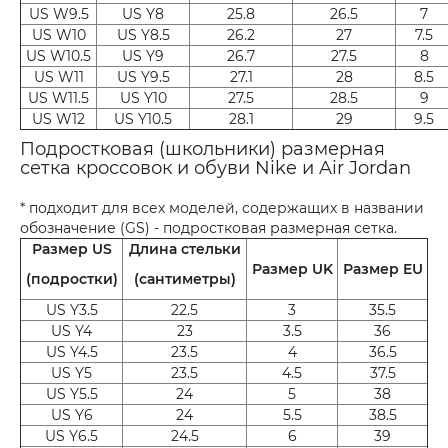
US W9.5
US Y8
25.8
26.5
7
US W10
US Y8.5
26.2
27
7.5
US W10.5
US Y9
26.7
27.5
8
US W11
US Y9.5
27.1
28
8.5
US W11.5
US Y10
27.5
28.5
9
US W12
US Y10.5
28.1
29
9.5
Подростковая (школьники) размерная
сетка кроссовок и обуви Nike и Air Jordan
* подходит для всех моделей, содержащих в названии
обозначение (GS) - подростковая размерная сетка.
Размер US
Длина стельки
Размер UK
Размер EU
(подростки)
(сантиметры)
US Y3.5
22.5
3
35.5
US Y4
23
3.5
36
US Y4.5
23.5
4
36.5
US Y5
23.5
4.5
37.5
US Y5.5
24
5
38
US Y6
24
5.5
38.5
US Y6.5
24.5
6
39