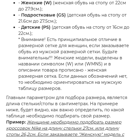
-
Женские (W)
(женская обувь на стопу от 22см
до 27.9см.);
-
Подростковые (GS)
(детская обувь на стопу от
21.6см до 27.5см.);
-
Детские (PS)
(детская обувь на стопу от 16см до
22см.);
* Внимание! Есть принципиальное отличие в
размерной сетке для женщин, если заказываете
обувь из мужской размерной сетки. Будьте
внимательны!!! Женские модели, выделены в
названии символом (W) или (WMNS) и в
описании товара прописано - женская
размерная сетка. Если данных обозначений нет,
то необходимо ориентироваться на мужскую
таблицу размеров.
Главным параметром для подбора размера, является
длина стельки/стопы в сантиметрах. На примере
ниже, будет видно, как важно определить, по какой
таблице необходимо подбирать свой размер.
Пример:
Женщине необходимо подобрать размер
кроссовок Nike на длину стельки 27см. или длину
стопы 26,2см. Если заказываете "Женскую" модель с