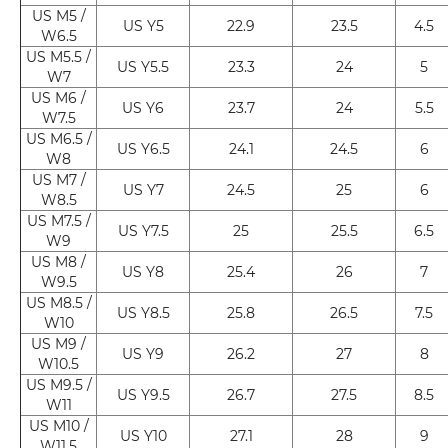
US M5 /
US Y5
22.9
23.5
4.5
W6.5
US M5.5 /
US Y5.5
23.3
24
5
W7
US M6 /
US Y6
23.7
24
5.5
W7.5
US M6.5 /
US Y6.5
24.1
24.5
6
W8
US M7 /
US Y7
24.5
25
6
W8.5
US M7.5 /
US Y7.5
25
25.5
6.5
W9
US M8 /
US Y8
25.4
26
7
W9.5
US M8.5 /
US Y8.5
25.8
26.5
7.5
W10
US M9 /
US Y9
26.2
27
8
W10.5
US M9.5 /
US Y9.5
26.7
27.5
8.5
W11
US M10 /
US Y10
27.1
28
9
W11.5