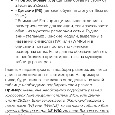
-
Подростковые (GS)
(детская обувь на стопу от
21.6см до 27.5см.);
-
Детские (PS)
(детская обувь на стопу от 16см до
22см.);
* Внимание! Есть принципиальное отличие в
размерной сетке для женщин, если заказываете
обувь из мужской размерной сетки. Будьте
внимательны!!! Женские модели, выделены в
названии символом (W) или (WMNS) и в
описании товара прописано - женская
размерная сетка. Если данных обозначений нет,
то необходимо ориентироваться на мужскую
таблицу размеров.
Главным параметром для подбора размера, является
длина стельки/стопы в сантиметрах. На примере
ниже, будет видно, как важно определить, по какой
таблице необходимо подбирать свой размер.
Пример:
Женщине необходимо подобрать размер
кроссовок Nike на длину стельки 27см. или длину
стопы 26,2см. Если заказываете "Женскую" модель с
пометками (W) или (WMNS), то согласно таблице Вам
нужна обувь размера
US W10
. Но если Вы заказываете