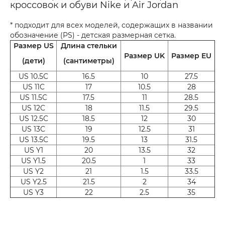
кроссовок и обуви Nike и Air Jordan
* подходит для всех моделей, содержащих в названии
обозначение (PS) - детская размерная сетка.
Размер US
Длина стельки
Размер UK
Размер EU
(дети)
(сантиметры)
US 10.5C
16.5
10
27.5
US 11C
17
10.5
28
US 11.5C
17.5
11
28.5
US 12C
18
11.5
29.5
US 12.5C
18.5
12
30
US 13C
19
12.5
31
US 13.5C
19.5
13
31.5
US Y1
20
13.5
32
US Y1.5
20.5
1
33
US Y2
21
1.5
33.5
US Y2.5
21.5
2
34
US Y3
22
2.5
35