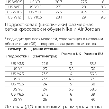
US W10.5
US Y9
26.7
27.5
8
US W11
US Y9.5
27.1
28
8.5
US W11.5
US Y10
27.5
28.5
9
US W12
US Y10.5
28.1
29
9.5
Подростковая (школьники) размерная
сетка кроссовок и обуви Nike и Air Jordan
* подходит для всех моделей, содержащих в названии
обозначение (GS) - подростковая размерная сетка.
Размер US
Длина стельки
Размер UK
Размер EU
(подростки)
(сантиметры)
US Y3.5
22.5
3
35.5
US Y4
23
3.5
36
US Y4.5
23.5
4
36.5
US Y5
23.5
4.5
37.5
US Y5.5
24
5
38
US Y6
24
5.5
38.5
US Y6.5
24.5
6
39
US Y7
25
6
40
Детская (ДО-школьники) размерная сетка