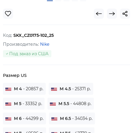
Код:
SKX_CZ0175-102_25
Производитель:
Nike
Под заказ из США
Размер US
M 4
- 20857 р.
M 4.5
- 25371 р.
M 5
- 33352 р.
M 5.5
- 44808 р.
M 6
- 44299 р.
M 6.5
- 34034 р.