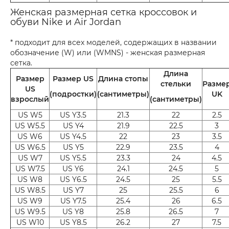
Женская размерная сетка кроссовок и
обуви Nike и Air Jordan
* подходит для всех моделей, содержащих в названии
обозначение (W) или (WMNS) - женская размерная
сетка.
Длина
Размер
Размер US
Длина стопы
стельки
Разме
US
(подростки)
(сантиметры)
UK
взрослый
(сантиметры)
US W5
US Y3.5
21.3
22
2.5
US W5.5
US Y4
21.9
22.5
3
US W6
US Y4.5
22
23
3.5
US W6.5
US Y5
22.9
23.5
4
US W7
US Y5.5
23.3
24
4.5
US W7.5
US Y6
24.1
24.5
5
US W8
US Y6.5
24.5
25
5.5
US W8.5
US Y7
25
25.5
6
US W9
US Y7.5
25.4
26
6.5
US W9.5
US Y8
25.8
26.5
7
US W10
US Y8.5
26.2
27
7.5