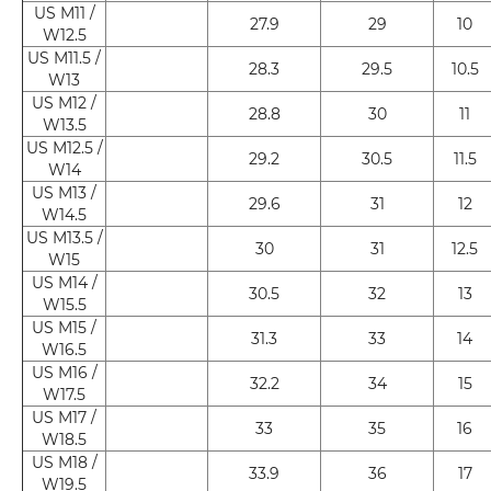
US M11 /
27.9
29
10
W12.5
US M11.5 /
28.3
29.5
10.5
W13
US M12 /
28.8
30
11
W13.5
US M12.5 /
29.2
30.5
11.5
W14
US M13 /
29.6
31
12
W14.5
US M13.5 /
30
31
12.5
W15
US M14 /
30.5
32
13
W15.5
US M15 /
31.3
33
14
W16.5
US M16 /
32.2
34
15
W17.5
US M17 /
33
35
16
W18.5
US M18 /
33.9
36
17
W19.5