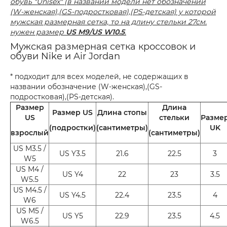
обувь "Unisex" (в названии модели нет обозначений
(W-женская),(GS-подростковая),(PS-детская) у которой
мужская размерная сетка, то на длину стельки 27см.
нужен размер
US M9/US W10.5
.
Мужская размерная сетка кроссовок и
обуви Nike и Air Jordan
* подходит для всех моделей, не содержащих в
названии обозначение (W-женская),(GS-
подростковая),(PS-детская).
Размер
Длина
Размер US
Длина стопы
US
стельки
Разме
(подростки)
(сантиметры)
UK
взрослый
(сантиметры)
US M3.5 /
US Y3.5
21.6
22.5
3
W5
US M4 /
US Y4
22
23
3.5
W5.5
US M4.5 /
US Y4.5
22.4
23.5
4
W6
US M5 /
US Y5
22.9
23.5
4.5
W6.5