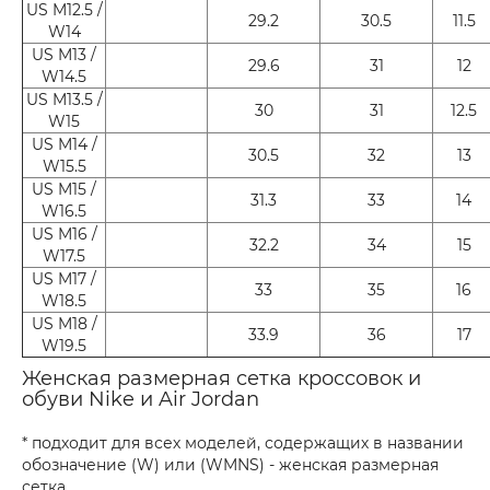
US M12.5 /
29.2
30.5
11.5
W14
US M13 /
29.6
31
12
W14.5
US M13.5 /
30
31
12.5
W15
US M14 /
30.5
32
13
W15.5
US M15 /
31.3
33
14
W16.5
US M16 /
32.2
34
15
W17.5
US M17 /
33
35
16
W18.5
US M18 /
33.9
36
17
W19.5
Женская размерная сетка кроссовок и
обуви Nike и Air Jordan
* подходит для всех моделей, содержащих в названии
обозначение (W) или (WMNS) - женская размерная
сетка.