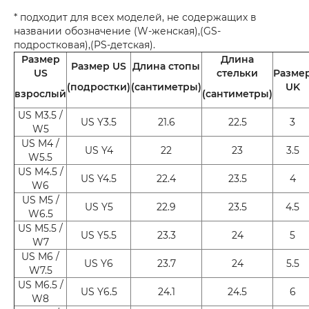
* подходит для всех моделей, не содержащих в
названии обозначение (W-женская),(GS-
подростковая),(PS-детская).
Размер
Длина
Размер US
Длина стопы
US
стельки
Разме
(подростки)
(сантиметры)
UK
взрослый
(сантиметры)
US M3.5 /
US Y3.5
21.6
22.5
3
W5
US M4 /
US Y4
22
23
3.5
W5.5
US M4.5 /
US Y4.5
22.4
23.5
4
W6
US M5 /
US Y5
22.9
23.5
4.5
W6.5
US M5.5 /
US Y5.5
23.3
24
5
W7
US M6 /
US Y6
23.7
24
5.5
W7.5
US M6.5 /
US Y6.5
24.1
24.5
6
W8