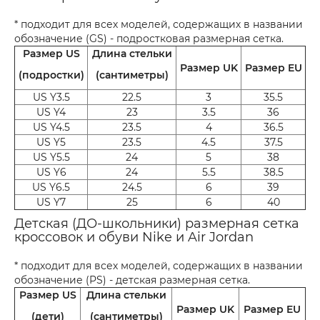
* подходит для всех моделей, содержащих в названии
обозначение (GS) - подростковая размерная сетка.
Размер US
Длина стельки
Размер UK
Размер EU
(подростки)
(сантиметры)
US Y3.5
22.5
3
35.5
US Y4
23
3.5
36
US Y4.5
23.5
4
36.5
US Y5
23.5
4.5
37.5
US Y5.5
24
5
38
US Y6
24
5.5
38.5
US Y6.5
24.5
6
39
US Y7
25
6
40
Детская (ДО-школьники) размерная сетка
кроссовок и обуви Nike и Air Jordan
* подходит для всех моделей, содержащих в названии
обозначение (PS) - детская размерная сетка.
Размер US
Длина стельки
Размер UK
Размер EU
(дети)
(сантиметры)