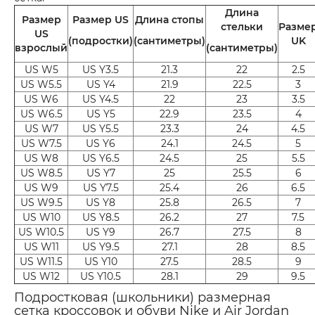
Длина
Размер
Размер US
Длина стопы
стельки
Разме
US
(подростки)
(сантиметры)
UK
взрослый
(сантиметры)
US W5
US Y3.5
21.3
22
2.5
US W5.5
US Y4
21.9
22.5
3
US W6
US Y4.5
22
23
3.5
US W6.5
US Y5
22.9
23.5
4
US W7
US Y5.5
23.3
24
4.5
US W7.5
US Y6
24.1
24.5
5
US W8
US Y6.5
24.5
25
5.5
US W8.5
US Y7
25
25.5
6
US W9
US Y7.5
25.4
26
6.5
US W9.5
US Y8
25.8
26.5
7
US W10
US Y8.5
26.2
27
7.5
US W10.5
US Y9
26.7
27.5
8
US W11
US Y9.5
27.1
28
8.5
US W11.5
US Y10
27.5
28.5
9
US W12
US Y10.5
28.1
29
9.5
Подростковая (школьники) размерная
сетка кроссовок и обуви Nike и Air Jordan