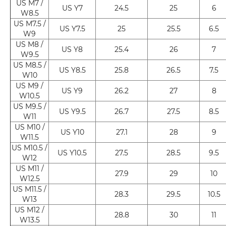
US M7 /
US Y7
24.5
25
6
W8.5
US M7.5 /
US Y7.5
25
25.5
6.5
W9
US M8 /
US Y8
25.4
26
7
W9.5
US M8.5 /
US Y8.5
25.8
26.5
7.5
W10
US M9 /
US Y9
26.2
27
8
W10.5
US M9.5 /
US Y9.5
26.7
27.5
8.5
W11
US M10 /
US Y10
27.1
28
9
W11.5
US M10.5 /
US Y10.5
27.5
28.5
9.5
W12
US M11 /
27.9
29
10
W12.5
US M11.5 /
28.3
29.5
10.5
W13
US M12 /
28.8
30
11
W13.5