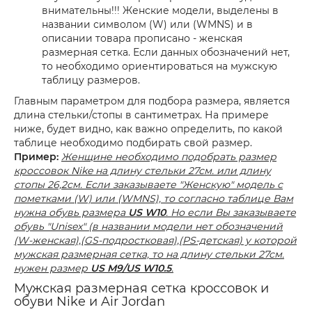
внимательны!!! Женские модели, выделены в
названии символом (W) или (WMNS) и в
описании товара прописано - женская
размерная сетка. Если данных обозначений нет,
то необходимо ориентироваться на мужскую
таблицу размеров.
Главным параметром для подбора размера, является
длина стельки/стопы в сантиметрах. На примере
ниже, будет видно, как важно определить, по какой
таблице необходимо подбирать свой размер.
Пример:
Женщине необходимо подобрать размер
кроссовок Nike на длину стельки 27см. или длину
стопы 26,2см. Если заказываете "Женскую" модель с
пометками (W) или (WMNS), то согласно таблице Вам
нужна обувь размера
US W10
. Но если Вы заказываете
обувь "Unisex" (в названии модели нет обозначений
(W-женская),(GS-подростковая),(PS-детская) у которой
мужская размерная сетка, то на длину стельки 27см.
нужен размер
US M9/US W10.5
.
Мужская размерная сетка кроссовок и
обуви Nike и Air Jordan