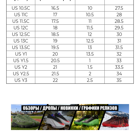
US 10.5C
16.5
10
27.5
US 11C
17
10.5
28
US 11.5C
17.5
11
28.5
US 12C
18
11.5
29.5
US 12.5C
18.5
12
30
US 13C
19
12.5
31
US 13.5C
19.5
13
31.5
US Y1
20
13.5
32
US Y1.5
20.5
1
33
US Y2
21
1.5
33.5
US Y2.5
21.5
2
34
US Y3
22
2.5
35