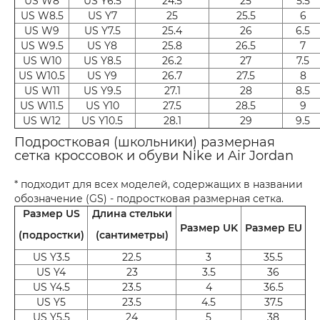
US W8
US Y6.5
24.5
25
5.5
US W8.5
US Y7
25
25.5
6
US W9
US Y7.5
25.4
26
6.5
US W9.5
US Y8
25.8
26.5
7
US W10
US Y8.5
26.2
27
7.5
US W10.5
US Y9
26.7
27.5
8
US W11
US Y9.5
27.1
28
8.5
US W11.5
US Y10
27.5
28.5
9
US W12
US Y10.5
28.1
29
9.5
Подростковая (школьники) размерная
сетка кроссовок и обуви Nike и Air Jordan
* подходит для всех моделей, содержащих в названии
обозначение (GS) - подростковая размерная сетка.
Размер US
Длина стельки
Размер UK
Размер EU
(подростки)
(сантиметры)
US Y3.5
22.5
3
35.5
US Y4
23
3.5
36
US Y4.5
23.5
4
36.5
US Y5
23.5
4.5
37.5
US Y5.5
24
5
38