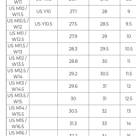
W11
US M10 /
US Y10
27.1
28
9
W11.5
US M10.5 /
US Y10.5
27.5
28.5
9.5
W12
US M11 /
27.9
29
10
W12.5
US M11.5 /
28.3
29.5
10.5
W13
US M12 /
28.8
30
11
W13.5
US M12.5 /
29.2
30.5
11.5
W14
US M13 /
29.6
31
12
W14.5
US M13.5 /
30
31
12.5
W15
US M14 /
30.5
32
13
W15.5
US M15 /
31.3
33
14
W16.5
US M16 /
32.2
34
15