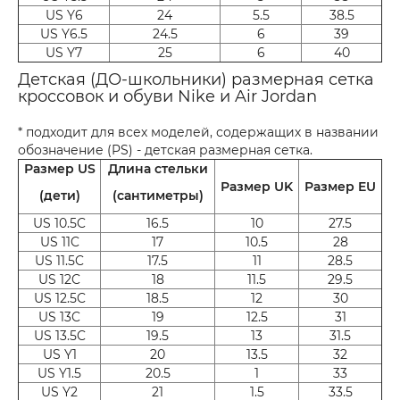
US Y6
24
5.5
38.5
US Y6.5
24.5
6
39
US Y7
25
6
40
Детская (ДО-школьники) размерная сетка
кроссовок и обуви Nike и Air Jordan
* подходит для всех моделей, содержащих в названии
обозначение (PS) - детская размерная сетка.
Размер US
Длина стельки
Размер UK
Размер EU
(дети)
(сантиметры)
US 10.5C
16.5
10
27.5
US 11C
17
10.5
28
US 11.5C
17.5
11
28.5
US 12C
18
11.5
29.5
US 12.5C
18.5
12
30
US 13C
19
12.5
31
US 13.5C
19.5
13
31.5
US Y1
20
13.5
32
US Y1.5
20.5
1
33
US Y2
21
1.5
33.5