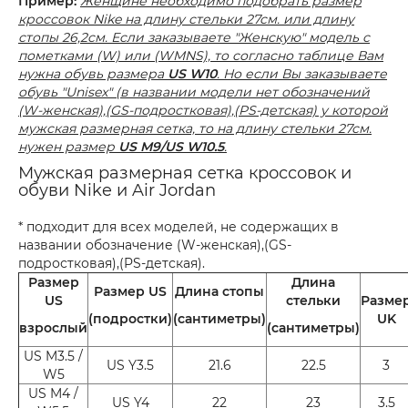
Пример:
Женщине необходимо подобрать размер
кроссовок Nike на длину стельки 27см. или длину
стопы 26,2см. Если заказываете "Женскую" модель с
пометками (W) или (WMNS), то согласно таблице Вам
нужна обувь размера
US W10
. Но если Вы заказываете
обувь "Unisex" (в названии модели нет обозначений
(W-женская),(GS-подростковая),(PS-детская) у которой
мужская размерная сетка, то на длину стельки 27см.
нужен размер
US M9/US W10.5
.
Мужская размерная сетка кроссовок и
обуви Nike и Air Jordan
* подходит для всех моделей, не содержащих в
названии обозначение (W-женская),(GS-
подростковая),(PS-детская).
Размер
Длина
Размер US
Длина стопы
US
стельки
Разме
(подростки)
(сантиметры)
UK
взрослый
(сантиметры)
US M3.5 /
US Y3.5
21.6
22.5
3
W5
US M4 /
US Y4
22
23
3.5