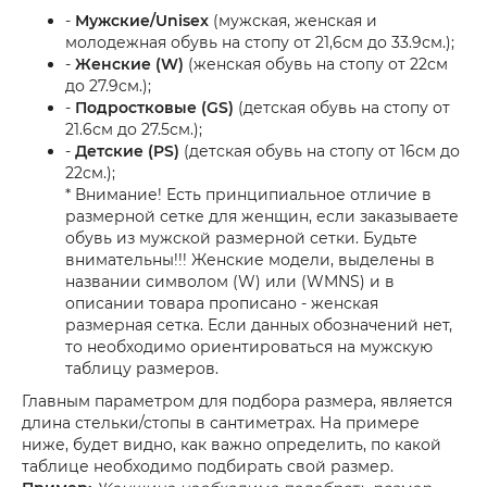
-
Мужские/Unisex
(мужская, женская и
молодежная обувь на стопу от 21,6см до 33.9см.);
-
Женские (W)
(женская обувь на стопу от 22см
до 27.9см.);
-
Подростковые (GS)
(детская обувь на стопу от
21.6см до 27.5см.);
-
Детские (PS)
(детская обувь на стопу от 16см до
22см.);
* Внимание! Есть принципиальное отличие в
размерной сетке для женщин, если заказываете
обувь из мужской размерной сетки. Будьте
внимательны!!! Женские модели, выделены в
названии символом (W) или (WMNS) и в
описании товара прописано - женская
размерная сетка. Если данных обозначений нет,
то необходимо ориентироваться на мужскую
таблицу размеров.
Главным параметром для подбора размера, является
длина стельки/стопы в сантиметрах. На примере
ниже, будет видно, как важно определить, по какой
таблице необходимо подбирать свой размер.