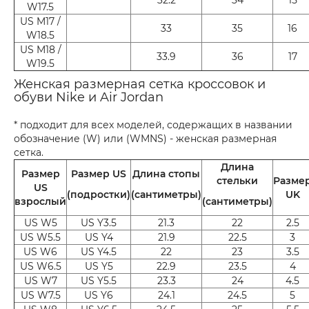
W17.5
US M17 /
33
35
16
W18.5
US M18 /
33.9
36
17
W19.5
Женская размерная сетка кроссовок и
обуви Nike и Air Jordan
* подходит для всех моделей, содержащих в названии
обозначение (W) или (WMNS) - женская размерная
сетка.
Длина
Размер
Размер US
Длина стопы
стельки
Разме
US
(подростки)
(сантиметры)
UK
взрослый
(сантиметры)
US W5
US Y3.5
21.3
22
2.5
US W5.5
US Y4
21.9
22.5
3
US W6
US Y4.5
22
23
3.5
US W6.5
US Y5
22.9
23.5
4
US W7
US Y5.5
23.3
24
4.5
US W7.5
US Y6
24.1
24.5
5