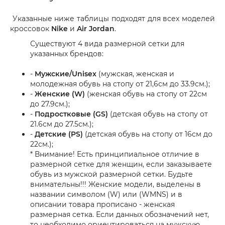
Указанные ниже таблицы подходят для всех моделей
кроссовок
Nike
и
Air Jordan
.
Существуют 4 вида размерной сетки для
указанных брендов:
-
Мужские/Unisex
(мужская, женская и
молодежная обувь на стопу от 21,6см до 33.9см.);
-
Женские (W)
(женская обувь на стопу от 22см
до 27.9см.);
-
Подростковые (GS)
(детская обувь на стопу от
21.6см до 27.5см.);
-
Детские (PS)
(детская обувь на стопу от 16см до
22см.);
* Внимание! Есть принципиальное отличие в
размерной сетке для женщин, если заказываете
обувь из мужской размерной сетки. Будьте
внимательны!!! Женские модели, выделены в
названии символом (W) или (WMNS) и в
описании товара прописано - женская
размерная сетка. Если данных обозначений нет,
то необходимо ориентироваться на мужскую