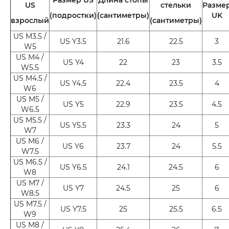
US
стельки
Разме
(подростки)
(сантиметры)
UK
взрослый
(сантиметры)
US M3.5 /
US Y3.5
21.6
22.5
3
W5
US M4 /
US Y4
22
23
3.5
W5.5
US M4.5 /
US Y4.5
22.4
23.5
4
W6
US M5 /
US Y5
22.9
23.5
4.5
W6.5
US M5.5 /
US Y5.5
23.3
24
5
W7
US M6 /
US Y6
23.7
24
5.5
W7.5
US M6.5 /
US Y6.5
24.1
24.5
6
W8
US M7 /
US Y7
24.5
25
6
W8.5
US M7.5 /
US Y7.5
25
25.5
6.5
W9
US M8 /