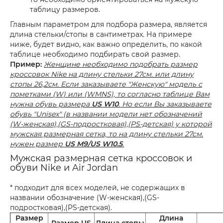
таблицу размеров.
Главным параметром для подбора размера, является
длина стельки/стопы в сантиметрах. На примере
ниже, будет видно, как важно определить, по какой
таблице необходимо подбирать свой размер.
Пример:
Женщине необходимо подобрать размер
кроссовок Nike на длину стельки 27см. или длину
стопы 26,2см. Если заказываете "Женскую" модель с
пометками (W) или (WMNS), то согласно таблице Вам
нужна обувь размера
US W10
. Но если Вы заказываете
обувь "Unisex" (в названии модели нет обозначений
(W-женская),(GS-подростковая),(PS-детская) у которой
мужская размерная сетка, то на длину стельки 27см.
нужен размер
US M9/US W10.5
.
Мужская размерная сетка кроссовок и
обуви Nike и Air Jordan
* подходит для всех моделей, не содержащих в
названии обозначение (W-женская),(GS-
подростковая),(PS-детская).
Размер
Длина
Размер US
Длина стопы