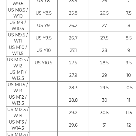
US Y8
25.4
26
7
W9.5
US M8.5 /
US Y8.5
25.8
26.5
7.5
W10
US M9 /
US Y9
26.2
27
8
W10.5
US M9.5 /
US Y9.5
26.7
27.5
8.5
W11
US M10 /
US Y10
27.1
28
9
W11.5
US M10.5 /
US Y10.5
27.5
28.5
9.5
W12
US M11 /
27.9
29
10
W12.5
US M11.5 /
28.3
29.5
10.5
W13
US M12 /
28.8
30
11
W13.5
US M12.5 /
29.2
30.5
11.5
W14
US M13 /
29.6
31
12
W14.5
US M13.5 /