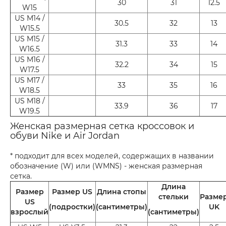
30
31
12.5
W15
US M14 /
30.5
32
13
W15.5
US M15 /
31.3
33
14
W16.5
US M16 /
32.2
34
15
W17.5
US M17 /
33
35
16
W18.5
US M18 /
33.9
36
17
W19.5
Женская размерная сетка кроссовок и
обуви Nike и Air Jordan
* подходит для всех моделей, содержащих в названии
обозначение (W) или (WMNS) - женская размерная
сетка.
Длина
Размер
Размер US
Длина стопы
стельки
Разме
US
(подростки)
(сантиметры)
UK
взрослый
(сантиметры)