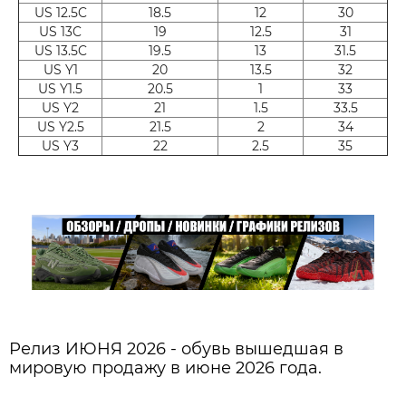
US 12.5C
18.5
12
30
US 13C
19
12.5
31
US 13.5C
19.5
13
31.5
US Y1
20
13.5
32
US Y1.5
20.5
1
33
US Y2
21
1.5
33.5
US Y2.5
21.5
2
34
US Y3
22
2.5
35
Релиз ИЮНЯ 2026 - обувь вышедшая в
мировую продажу в июне 2026 года.