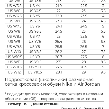
US W5
US Y3.5
21.3
22
2.5
US W5.5
US Y4
21.9
22.5
3
US W6
US Y4.5
22
23
3.5
US W6.5
US Y5
22.9
23.5
4
US W7
US Y5.5
23.3
24
4.5
US W7.5
US Y6
24.1
24.5
5
US W8
US Y6.5
24.5
25
5.5
US W8.5
US Y7
25
25.5
6
US W9
US Y7.5
25.4
26
6.5
US W9.5
US Y8
25.8
26.5
7
US W10
US Y8.5
26.2
27
7.5
US W10.5
US Y9
26.7
27.5
8
US W11
US Y9.5
27.1
28
8.5
US W11.5
US Y10
27.5
28.5
9
US W12
US Y10.5
28.1
29
9.5
Подростковая (школьники) размерная
сетка кроссовок и обуви Nike и Air Jordan
* подходит для всех моделей, содержащих в названии
обозначение (GS) - подростковая размерная сетка.
Размер US
Длина стельки
Размер UK
Размер EU