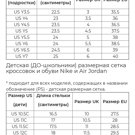
(подростки)
(сантиметры)
US Y3.5
22.5
3
35.5
US Y4
23
3.5
36
US Y4.5
23.5
4
36.5
US Y5
23.5
4.5
37.5
US Y5.5
24
5
38
US Y6
24
5.5
38.5
US Y6.5
24.5
6
39
US Y7
25
6
40
Детская (ДО-школьники) размерная сетка
кроссовок и обуви Nike и Air Jordan
* подходит для всех моделей, содержащих в названии
обозначение (PS) - детская размерная сетка.
Размер US
Длина стельки
Размер UK
Размер EU
(дети)
(сантиметры)
US 10.5C
16.5
10
27.5
US 11C
17
10.5
28
US 11.5C
17.5
11
28.5
US 12C
18
11.5
29.5