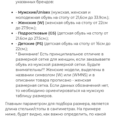
указанных брендов:
-
Мужские/Unisex
(мужская, женская и
молодежная обувь на стопу от 21,6см до 33.9см.);
-
Женские (W)
(женская обувь на стопу от 22см
до 27.9см.);
-
Подростковые (GS)
(детская обувь на стопу от
21.6см до 27.5см.);
-
Детские (PS)
(детская обувь на стопу от 16см до
22см.);
* Внимание! Есть принципиальное отличие в
размерной сетке для женщин, если заказываете
обувь из мужской размерной сетки. Будьте
внимательны!!! Женские модели, выделены в
названии символом (W) или (WMNS) и в
описании товара прописано - женская
размерная сетка. Если данных обозначений нет,
то необходимо ориентироваться на мужскую
таблицу размеров.
Главным параметром для подбора размера, является
длина стельки/стопы в сантиметрах. На примере
ниже, будет видно, как важно определить, по какой