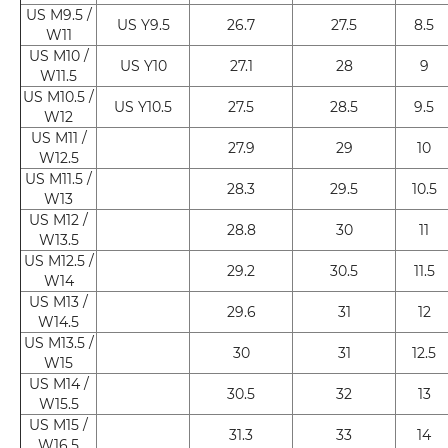
US M9.5 /
US Y9.5
26.7
27.5
8.5
W11
US M10 /
US Y10
27.1
28
9
W11.5
US M10.5 /
US Y10.5
27.5
28.5
9.5
W12
US M11 /
27.9
29
10
W12.5
US M11.5 /
28.3
29.5
10.5
W13
US M12 /
28.8
30
11
W13.5
US M12.5 /
29.2
30.5
11.5
W14
US M13 /
29.6
31
12
W14.5
US M13.5 /
30
31
12.5
W15
US M14 /
30.5
32
13
W15.5
US M15 /
31.3
33
14
W16.5