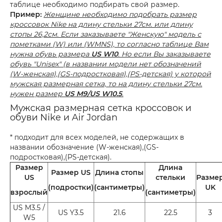
таблице необходимо подбирать свой размер.
Пример:
Женщине необходимо подобрать размер
кроссовок Nike на длину стельки 27см. или длину
стопы 26,2см. Если заказываете "Женскую" модель с
пометками (W) или (WMNS), то согласно таблице Вам
нужна обувь размера
US W10
. Но если Вы заказываете
обувь "Unisex" (в названии модели нет обозначений
(W-женская),(GS-подростковая),(PS-детская) у которой
мужская размерная сетка, то на длину стельки 27см.
нужен размер
US M9/US W10.5
.
Мужская размерная сетка кроссовок и
обуви Nike и Air Jordan
* подходит для всех моделей, не содержащих в
названии обозначение (W-женская),(GS-
подростковая),(PS-детская).
Размер
Длина
Размер US
Длина стопы
US
стельки
Разме
(подростки)
(сантиметры)
UK
взрослый
(сантиметры)
US M3.5 /
US Y3.5
21.6
22.5
3
W5