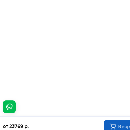
от 23769 р.
В ко