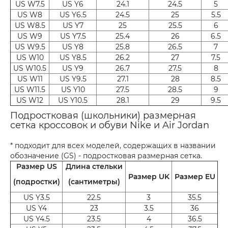
US W7.5
US Y6
24.1
24.5
5
US W8
US Y6.5
24.5
25
5.5
US W8.5
US Y7
25
25.5
6
US W9
US Y7.5
25.4
26
6.5
US W9.5
US Y8
25.8
26.5
7
US W10
US Y8.5
26.2
27
7.5
US W10.5
US Y9
26.7
27.5
8
US W11
US Y9.5
27.1
28
8.5
US W11.5
US Y10
27.5
28.5
9
US W12
US Y10.5
28.1
29
9.5
Подростковая (школьники) размерная
сетка кроссовок и обуви Nike и Air Jordan
* подходит для всех моделей, содержащих в названии
обозначение (GS) - подростковая размерная сетка.
Размер US
Длина стельки
Размер UK
Размер EU
(подростки)
(сантиметры)
US Y3.5
22.5
3
35.5
US Y4
23
3.5
36
US Y4.5
23.5
4
36.5