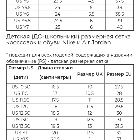
US Y5
23.5
4.5
37.5
US Y5.5
24
5
38
US Y6
24
5.5
38.5
US Y6.5
24.5
6
39
US Y7
25
6
40
Детская (ДО-школьники) размерная сетка
кроссовок и обуви Nike и Air Jordan
* подходит для всех моделей, содержащих в названии
обозначение (PS) - детская размерная сетка.
Размер US
Длина стельки
Размер UK
Размер EU
(дети)
(сантиметры)
US 10.5C
16.5
10
27.5
US 11C
17
10.5
28
US 11.5C
17.5
11
28.5
US 12C
18
11.5
29.5
US 12.5C
18.5
12
30
US 13C
19
12.5
31
US 13.5C
19.5
13
31.5
US Y1
20
13.5
32
US Y1.5
20.5
1
33