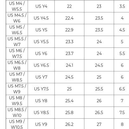
US M4 /
US Y4
22
23
3.5
W5.5
US M4.5 /
US Y4.5
22.4
23.5
4
W6
US M5 /
US Y5
22.9
23.5
4.5
W6.5
US M5.5 /
US Y5.5
23.3
24
5
W7
US M6 /
US Y6
23.7
24
5.5
W7.5
US M6.5 /
US Y6.5
24.1
24.5
6
W8
US M7 /
US Y7
24.5
25
6
W8.5
US M7.5 /
US Y7.5
25
25.5
6.5
W9
US M8 /
US Y8
25.4
26
7
W9.5
US M8.5 /
US Y8.5
25.8
26.5
7.5
W10
US M9 /
US Y9
26.2
27
8
W10.5