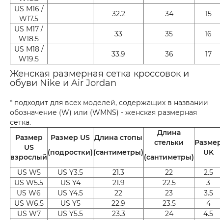
US M16 /
32.2
34
15
W17.5
US M17 /
33
35
16
W18.5
US M18 /
33.9
36
17
W19.5
Женская размерная сетка кроссовок и
обуви Nike и Air Jordan
* подходит для всех моделей, содержащих в названии
обозначение (W) или (WMNS) - женская размерная
сетка.
Длина
Размер
Размер US
Длина стопы
стельки
Разме
US
(подростки)
(сантиметры)
UK
взрослый
(сантиметры)
US W5
US Y3.5
21.3
22
2.5
US W5.5
US Y4
21.9
22.5
3
US W6
US Y4.5
22
23
3.5
US W6.5
US Y5
22.9
23.5
4
US W7
US Y5.5
23.3
24
4.5