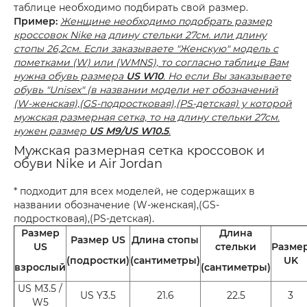
таблице необходимо подбирать свой размер.
Пример:
Женщине необходимо подобрать размер
кроссовок Nike на длину стельки 27см. или длину
стопы 26,2см. Если заказываете "Женскую" модель с
пометками (W) или (WMNS), то согласно таблице Вам
нужна обувь размера
US W10
. Но если Вы заказываете
обувь "Unisex" (в названии модели нет обозначений
(W-женская),(GS-подростковая),(PS-детская) у которой
мужская размерная сетка, то на длину стельки 27см.
нужен размер
US M9/US W10.5
.
Мужская размерная сетка кроссовок и
обуви Nike и Air Jordan
* подходит для всех моделей, не содержащих в
названии обозначение (W-женская),(GS-
подростковая),(PS-детская).
Размер
Длина
Размер US
Длина стопы
US
стельки
Разме
(подростки)
(сантиметры)
UK
взрослый
(сантиметры)
US M3.5 /
US Y3.5
21.6
22.5
3
W5