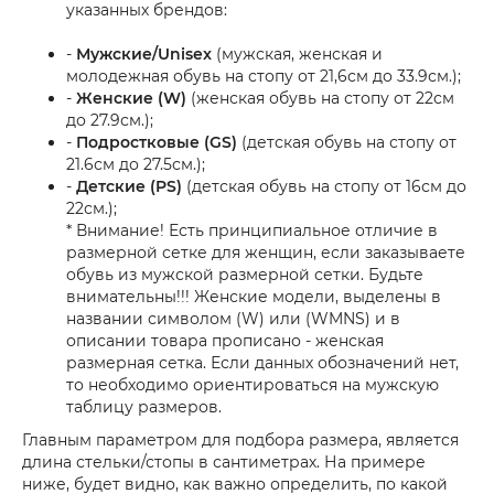
указанных брендов:
-
Мужские/Unisex
(мужская, женская и
молодежная обувь на стопу от 21,6см до 33.9см.);
-
Женские (W)
(женская обувь на стопу от 22см
до 27.9см.);
-
Подростковые (GS)
(детская обувь на стопу от
21.6см до 27.5см.);
-
Детские (PS)
(детская обувь на стопу от 16см до
22см.);
* Внимание! Есть принципиальное отличие в
размерной сетке для женщин, если заказываете
обувь из мужской размерной сетки. Будьте
внимательны!!! Женские модели, выделены в
названии символом (W) или (WMNS) и в
описании товара прописано - женская
размерная сетка. Если данных обозначений нет,
то необходимо ориентироваться на мужскую
таблицу размеров.
Главным параметром для подбора размера, является
длина стельки/стопы в сантиметрах. На примере
ниже, будет видно, как важно определить, по какой