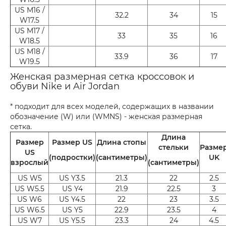
US M16 /
32.2
34
15
W17.5
US M17 /
33
35
16
W18.5
US M18 /
33.9
36
17
W19.5
Женская размерная сетка кроссовок и
обуви Nike и Air Jordan
* подходит для всех моделей, содержащих в названии
обозначение (W) или (WMNS) - женская размерная
сетка.
Длина
Размер
Размер US
Длина стопы
стельки
Разме
US
(подростки)
(сантиметры)
UK
взрослый
(сантиметры)
US W5
US Y3.5
21.3
22
2.5
US W5.5
US Y4
21.9
22.5
3
US W6
US Y4.5
22
23
3.5
US W6.5
US Y5
22.9
23.5
4
US W7
US Y5.5
23.3
24
4.5