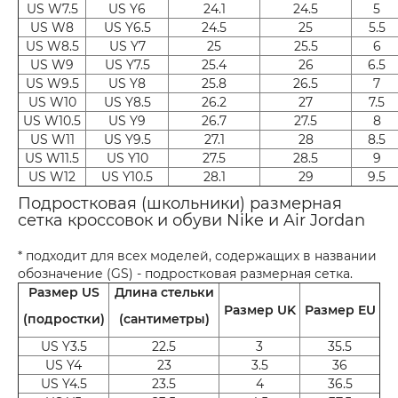
US W7.5
US Y6
24.1
24.5
5
US W8
US Y6.5
24.5
25
5.5
US W8.5
US Y7
25
25.5
6
US W9
US Y7.5
25.4
26
6.5
US W9.5
US Y8
25.8
26.5
7
US W10
US Y8.5
26.2
27
7.5
US W10.5
US Y9
26.7
27.5
8
US W11
US Y9.5
27.1
28
8.5
US W11.5
US Y10
27.5
28.5
9
US W12
US Y10.5
28.1
29
9.5
Подростковая (школьники) размерная
сетка кроссовок и обуви Nike и Air Jordan
* подходит для всех моделей, содержащих в названии
обозначение (GS) - подростковая размерная сетка.
Размер US
Длина стельки
Размер UK
Размер EU
(подростки)
(сантиметры)
US Y3.5
22.5
3
35.5
US Y4
23
3.5
36
US Y4.5
23.5
4
36.5