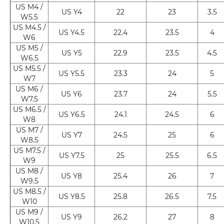
US M4 /
US Y4
22
23
3.5
W5.5
US M4.5 /
US Y4.5
22.4
23.5
4
W6
US M5 /
US Y5
22.9
23.5
4.5
W6.5
US M5.5 /
US Y5.5
23.3
24
5
W7
US M6 /
US Y6
23.7
24
5.5
W7.5
US M6.5 /
US Y6.5
24.1
24.5
6
W8
US M7 /
US Y7
24.5
25
6
W8.5
US M7.5 /
US Y7.5
25
25.5
6.5
W9
US M8 /
US Y8
25.4
26
7
W9.5
US M8.5 /
US Y8.5
25.8
26.5
7.5
W10
US M9 /
US Y9
26.2
27
8
W10.5