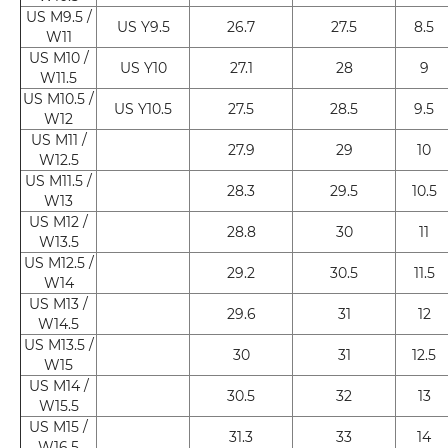
US M9.5 /
US Y9.5
26.7
27.5
8.5
W11
US M10 /
US Y10
27.1
28
9
W11.5
US M10.5 /
US Y10.5
27.5
28.5
9.5
W12
US M11 /
27.9
29
10
W12.5
US M11.5 /
28.3
29.5
10.5
W13
US M12 /
28.8
30
11
W13.5
US M12.5 /
29.2
30.5
11.5
W14
US M13 /
29.6
31
12
W14.5
US M13.5 /
30
31
12.5
W15
US M14 /
30.5
32
13
W15.5
US M15 /
31.3
33
14
W16.5