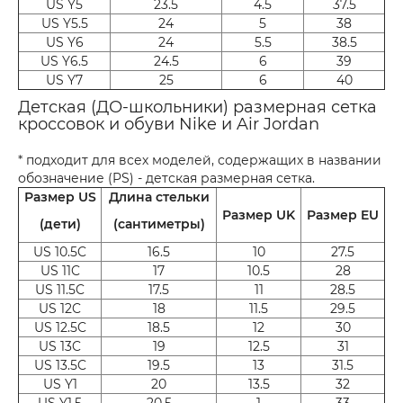
US Y5
23.5
4.5
37.5
US Y5.5
24
5
38
US Y6
24
5.5
38.5
US Y6.5
24.5
6
39
US Y7
25
6
40
Детская (ДО-школьники) размерная сетка
кроссовок и обуви Nike и Air Jordan
* подходит для всех моделей, содержащих в названии
обозначение (PS) - детская размерная сетка.
Размер US
Длина стельки
Размер UK
Размер EU
(дети)
(сантиметры)
US 10.5C
16.5
10
27.5
US 11C
17
10.5
28
US 11.5C
17.5
11
28.5
US 12C
18
11.5
29.5
US 12.5C
18.5
12
30
US 13C
19
12.5
31
US 13.5C
19.5
13
31.5
US Y1
20
13.5
32
US Y1.5
20.5
1
33