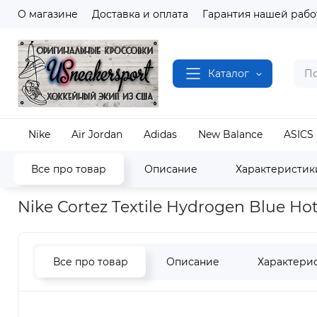
О магазине
Доставка и оплата
Гарантия нашей рабо
Каталог
Nike
Air Jordan
Adidas
New Balance
ASICS
Все про товар
Описание
Характеристик
Наш магазин
Полный каталог кроссовок
Nike
Nike Cortez Textile Hydrogen Blue Ho
Все про товар
Описание
Характери