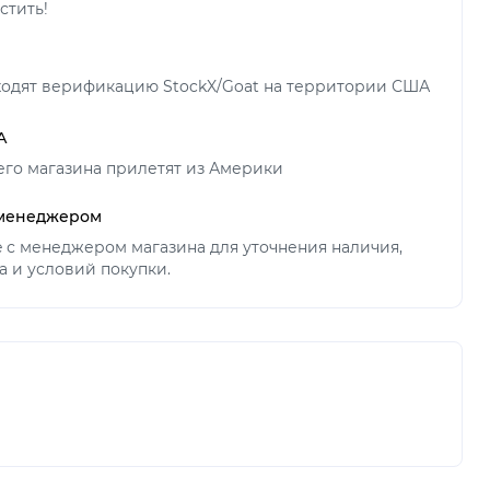
стить!
ходят верификацию StockX/Goat на территории США
А
его магазина прилетят из Америки
 менеджером
ne с менеджером магазина для уточнения наличия,
а и условий покупки.