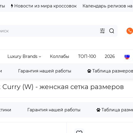
ты
Новости из мира кроссовок
Календарь релизов на
Luxury Brands
Коллабы
ТОП-100
2026
и
Гарантия нашей работы
Таблица размеров 
Nike Другие
Cortez
Женские Nike Cortez Textile 
t Curry (W) - женская сетка размеров
стики
Гарантия нашей работы
Таблица разме