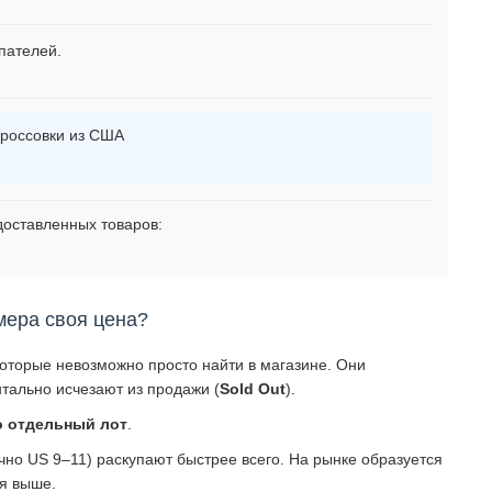
пателей.
россовки из США
оставленных товаров:
мера своя цена?
которые невозможно просто найти в магазине. Они
тально исчезают из продажи (
Sold Out
).
о отдельный лот
.
о US 9–11) раскупают быстрее всего. На рынке образуется
ся выше.