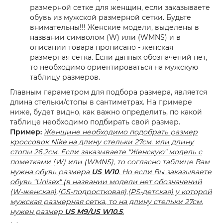
размерной сетке для женщин, если заказываете
обувь из мужской размерной сетки. Будьте
внимательны!!! Женские модели, выделены в
названии символом (W) или (WMNS) и в
описании товара прописано - женская
размерная сетка. Если данных обозначений нет,
то необходимо ориентироваться на мужскую
таблицу размеров.
Главным параметром для подбора размера, является
длина стельки/стопы в сантиметрах. На примере
ниже, будет видно, как важно определить, по какой
таблице необходимо подбирать свой размер.
Пример:
Женщине необходимо подобрать размер
кроссовок Nike на длину стельки 27см. или длину
стопы 26,2см. Если заказываете "Женскую" модель с
пометками (W) или (WMNS), то согласно таблице Вам
нужна обувь размера
US W10
. Но если Вы заказываете
обувь "Unisex" (в названии модели нет обозначений
(W-женская),(GS-подростковая),(PS-детская) у которой
мужская размерная сетка, то на длину стельки 27см.
нужен размер
US M9/US W10.5
.