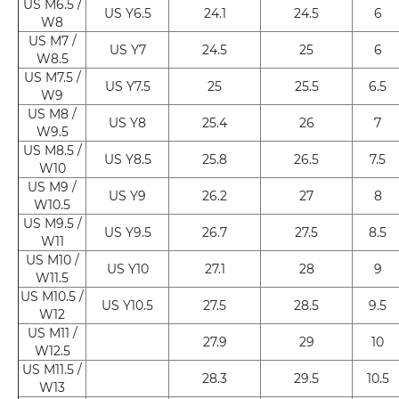
US M6.5 /
US Y6.5
24.1
24.5
6
W8
US M7 /
US Y7
24.5
25
6
W8.5
US M7.5 /
US Y7.5
25
25.5
6.5
W9
US M8 /
US Y8
25.4
26
7
W9.5
US M8.5 /
US Y8.5
25.8
26.5
7.5
W10
US M9 /
US Y9
26.2
27
8
W10.5
US M9.5 /
US Y9.5
26.7
27.5
8.5
W11
US M10 /
US Y10
27.1
28
9
W11.5
US M10.5 /
US Y10.5
27.5
28.5
9.5
W12
US M11 /
27.9
29
10
W12.5
US M11.5 /
28.3
29.5
10.5
W13