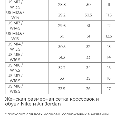
US M12 /
28.8
30
11
W13.5
US M12.5 /
29.2
30.5
11.5
W14
US M13 /
29.6
31
12
W14.5
US M13.5 /
30
31
12.5
W15
US M14 /
30.5
32
13
W15.5
US M15 /
31.3
33
14
W16.5
US M16 /
32.2
34
15
W17.5
US M17 /
33
35
16
W18.5
US M18 /
33.9
36
17
W19.5
Женская размерная сетка кроссовок и
обуви Nike и Air Jordan
* подходит для всех моделей, содержащих в названии