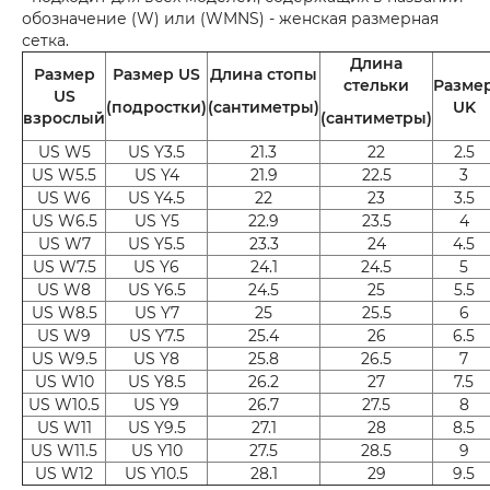
обозначение (W) или (WMNS) - женская размерная
сетка.
Длина
Размер
Размер US
Длина стопы
стельки
Разме
US
(подростки)
(сантиметры)
UK
взрослый
(сантиметры)
US W5
US Y3.5
21.3
22
2.5
US W5.5
US Y4
21.9
22.5
3
US W6
US Y4.5
22
23
3.5
US W6.5
US Y5
22.9
23.5
4
US W7
US Y5.5
23.3
24
4.5
US W7.5
US Y6
24.1
24.5
5
US W8
US Y6.5
24.5
25
5.5
US W8.5
US Y7
25
25.5
6
US W9
US Y7.5
25.4
26
6.5
US W9.5
US Y8
25.8
26.5
7
US W10
US Y8.5
26.2
27
7.5
US W10.5
US Y9
26.7
27.5
8
US W11
US Y9.5
27.1
28
8.5
US W11.5
US Y10
27.5
28.5
9
US W12
US Y10.5
28.1
29
9.5