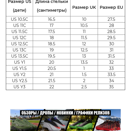
Размер US
Длина стельки
Размер UK
Размер EU
(дети)
(сантиметры)
US 10.5C
16.5
10
27.5
US 11C
17
10.5
28
US 11.5C
17.5
11
28.5
US 12C
18
11.5
29.5
US 12.5C
18.5
12
30
US 13C
19
12.5
31
US 13.5C
19.5
13
31.5
US Y1
20
13.5
32
US Y1.5
20.5
1
33
US Y2
21
1.5
33.5
US Y2.5
21.5
2
34
US Y3
22
2.5
35