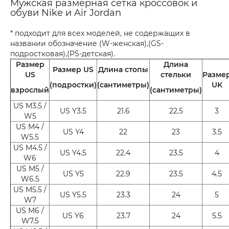
Мужская размерная сетка кроссовок и
обуви Nike и Air Jordan
* подходит для всех моделей, не содержащих в
названии обозначение (W-женская),(GS-
подростковая),(PS-детская).
Размер
Длина
Размер US
Длина стопы
US
стельки
Разме
(подростки)
(сантиметры)
UK
взрослый
(сантиметры)
US M3.5 /
US Y3.5
21.6
22.5
3
W5
US M4 /
US Y4
22
23
3.5
W5.5
US M4.5 /
US Y4.5
22.4
23.5
4
W6
US M5 /
US Y5
22.9
23.5
4.5
W6.5
US M5.5 /
US Y5.5
23.3
24
5
W7
US M6 /
US Y6
23.7
24
5.5
W7.5