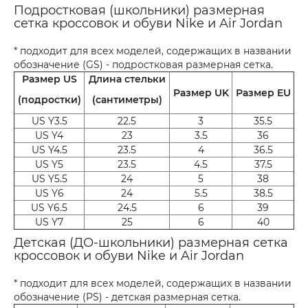
Подростковая (школьники) размерная
сетка кроссовок и обуви Nike и Air Jordan
* подходит для всех моделей, содержащих в названии
обозначение (GS) - подростковая размерная сетка.
Размер US
Длина стельки
Размер UK
Размер EU
(подростки)
(сантиметры)
US Y3.5
22.5
3
35.5
US Y4
23
3.5
36
US Y4.5
23.5
4
36.5
US Y5
23.5
4.5
37.5
US Y5.5
24
5
38
US Y6
24
5.5
38.5
US Y6.5
24.5
6
39
US Y7
25
6
40
Детская (ДО-школьники) размерная сетка
кроссовок и обуви Nike и Air Jordan
* подходит для всех моделей, содержащих в названии
обозначение (PS) - детская размерная сетка.