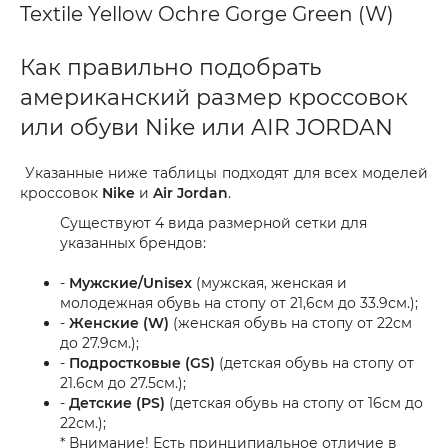
Textile Yellow Ochre Gorge Green (W)
Как правильно подобрать
американский размер кроссовок
или обуви Nike или AIR JORDAN
Указанные ниже таблицы подходят для всех моделей
кроссовок
Nike
и
Air Jordan
.
Существуют 4 вида размерной сетки для
указанных брендов:
-
Мужские/Unisex
(мужская, женская и
молодежная обувь на стопу от 21,6см до 33.9см.);
-
Женские (W)
(женская обувь на стопу от 22см
до 27.9см.);
-
Подростковые (GS)
(детская обувь на стопу от
21.6см до 27.5см.);
-
Детские (PS)
(детская обувь на стопу от 16см до
22см.);
* Внимание! Есть принципиальное отличие в