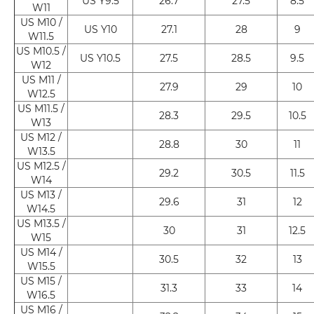
US Y9.5
26.7
27.5
8.5
W11
US M10 /
US Y10
27.1
28
9
W11.5
US M10.5 /
US Y10.5
27.5
28.5
9.5
W12
US M11 /
27.9
29
10
W12.5
US M11.5 /
28.3
29.5
10.5
W13
US M12 /
28.8
30
11
W13.5
US M12.5 /
29.2
30.5
11.5
W14
US M13 /
29.6
31
12
W14.5
US M13.5 /
30
31
12.5
W15
US M14 /
30.5
32
13
W15.5
US M15 /
31.3
33
14
W16.5
US M16 /