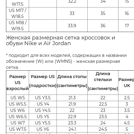
32.2
34
15
W17.5
US M17 /
33
35
16
W18.5
US M18 /
33.9
36
17
W19.5
Женская размерная сетка кроссовок и
обуви Nike и Air Jordan
* подходит для всех моделей, содержащих в названии
обозначение (W) или (WMNS) - женская размерная
сетка.
Длина
Размер
Размер US
Длина стопы
стельки
Разме
US
(подростки)
(сантиметры)
UK
взрослый
(сантиметры)
US W5
US Y3.5
21.3
22
2.5
US W5.5
US Y4
21.9
22.5
3
US W6
US Y4.5
22
23
3.5
US W6.5
US Y5
22.9
23.5
4
US W7
US Y5.5
23.3
24
4.5
US W7.5
US Y6
24.1
24.5
5