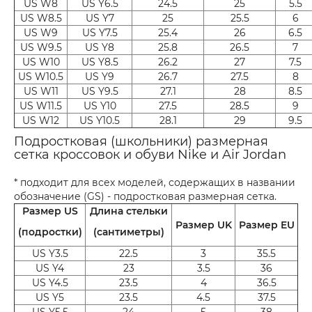
US W8
US Y6.5
24.5
25
5.5
US W8.5
US Y7
25
25.5
6
US W9
US Y7.5
25.4
26
6.5
US W9.5
US Y8
25.8
26.5
7
US W10
US Y8.5
26.2
27
7.5
US W10.5
US Y9
26.7
27.5
8
US W11
US Y9.5
27.1
28
8.5
US W11.5
US Y10
27.5
28.5
9
US W12
US Y10.5
28.1
29
9.5
Подростковая (школьники) размерная
сетка кроссовок и обуви Nike и Air Jordan
* подходит для всех моделей, содержащих в названии
обозначение (GS) - подростковая размерная сетка.
Размер US
Длина стельки
Размер UK
Размер EU
(подростки)
(сантиметры)
US Y3.5
22.5
3
35.5
US Y4
23
3.5
36
US Y4.5
23.5
4
36.5
US Y5
23.5
4.5
37.5
US Y5.5
24
5
38