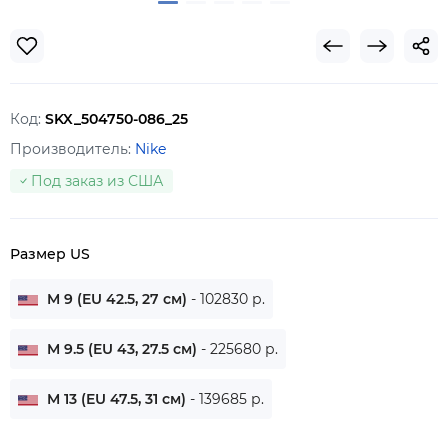
Код:
SKX_504750-086_25
Производитель:
Nike
Под заказ из США
Размер US
M 9 (EU 42.5, 27 см)
- 102830 р.
M 9.5 (EU 43, 27.5 см)
- 225680 р.
M 13 (EU 47.5, 31 см)
- 139685 р.