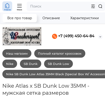
Главная
Меню
Все про товар
Описание
Характеристики
+7 (499) 450-64-84
Наш магазин
Полный каталог кроссовок
Nike
SB Dunk
SB Dunk Low
Nike SB Dunk Low Atlas 35MM Black (Special Box W/ Accessori
Nike Atlas x SB Dunk Low 35MM -
мужская сетка размеров