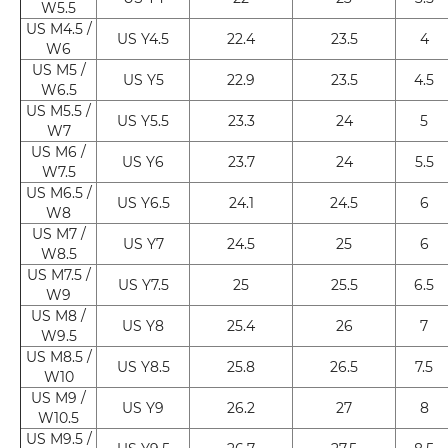
W5.5
US M4.5 /
US Y4.5
22.4
23.5
4
W6
US M5 /
US Y5
22.9
23.5
4.5
W6.5
US M5.5 /
US Y5.5
23.3
24
5
W7
US M6 /
US Y6
23.7
24
5.5
W7.5
US M6.5 /
US Y6.5
24.1
24.5
6
W8
US M7 /
US Y7
24.5
25
6
W8.5
US M7.5 /
US Y7.5
25
25.5
6.5
W9
US M8 /
US Y8
25.4
26
7
W9.5
US M8.5 /
US Y8.5
25.8
26.5
7.5
W10
US M9 /
US Y9
26.2
27
8
W10.5
US M9.5 /