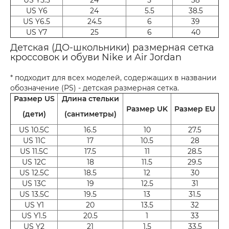
US Y6
24
5.5
38.5
US Y6.5
24.5
6
39
US Y7
25
6
40
Детская (ДО-школьники) размерная сетка
кроссовок и обуви Nike и Air Jordan
* подходит для всех моделей, содержащих в названии
обозначение (PS) - детская размерная сетка.
Размер US
Длина стельки
Размер UK
Размер EU
(дети)
(сантиметры)
US 10.5C
16.5
10
27.5
US 11C
17
10.5
28
US 11.5C
17.5
11
28.5
US 12C
18
11.5
29.5
US 12.5C
18.5
12
30
US 13C
19
12.5
31
US 13.5C
19.5
13
31.5
US Y1
20
13.5
32
US Y1.5
20.5
1
33
US Y2
21
1.5
33.5