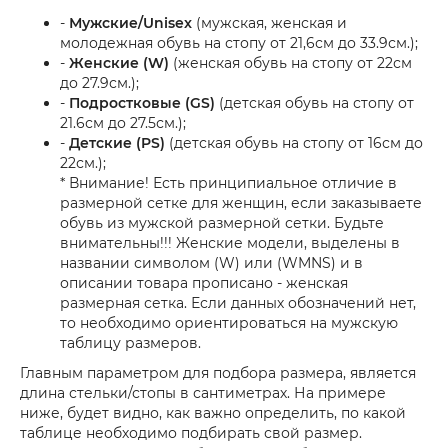
-
Мужские/Unisex
(мужская, женская и
молодежная обувь на стопу от 21,6см до 33.9см.);
-
Женские (W)
(женская обувь на стопу от 22см
до 27.9см.);
-
Подростковые (GS)
(детская обувь на стопу от
21.6см до 27.5см.);
-
Детские (PS)
(детская обувь на стопу от 16см до
22см.);
* Внимание! Есть принципиальное отличие в
размерной сетке для женщин, если заказываете
обувь из мужской размерной сетки. Будьте
внимательны!!! Женские модели, выделены в
названии символом (W) или (WMNS) и в
описании товара прописано - женская
размерная сетка. Если данных обозначений нет,
то необходимо ориентироваться на мужскую
таблицу размеров.
Главным параметром для подбора размера, является
длина стельки/стопы в сантиметрах. На примере
ниже, будет видно, как важно определить, по какой
таблице необходимо подбирать свой размер.