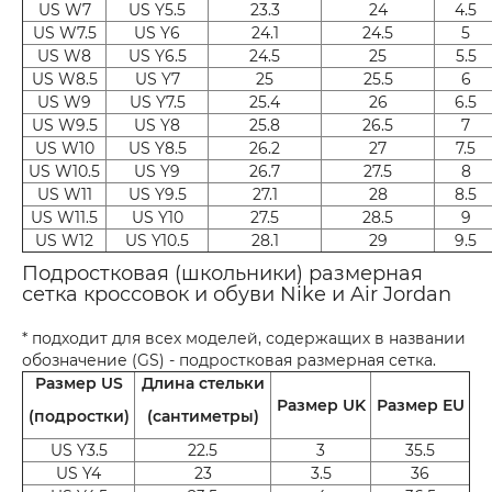
US W7
US Y5.5
23.3
24
4.5
US W7.5
US Y6
24.1
24.5
5
US W8
US Y6.5
24.5
25
5.5
US W8.5
US Y7
25
25.5
6
US W9
US Y7.5
25.4
26
6.5
US W9.5
US Y8
25.8
26.5
7
US W10
US Y8.5
26.2
27
7.5
US W10.5
US Y9
26.7
27.5
8
US W11
US Y9.5
27.1
28
8.5
US W11.5
US Y10
27.5
28.5
9
US W12
US Y10.5
28.1
29
9.5
Подростковая (школьники) размерная
сетка кроссовок и обуви Nike и Air Jordan
* подходит для всех моделей, содержащих в названии
обозначение (GS) - подростковая размерная сетка.
Размер US
Длина стельки
Размер UK
Размер EU
(подростки)
(сантиметры)
US Y3.5
22.5
3
35.5
US Y4
23
3.5
36