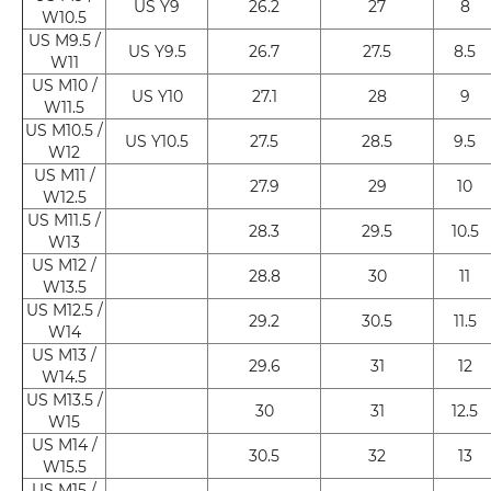
US Y9
26.2
27
8
W10.5
US M9.5 /
US Y9.5
26.7
27.5
8.5
W11
US M10 /
US Y10
27.1
28
9
W11.5
US M10.5 /
US Y10.5
27.5
28.5
9.5
W12
US M11 /
27.9
29
10
W12.5
US M11.5 /
28.3
29.5
10.5
W13
US M12 /
28.8
30
11
W13.5
US M12.5 /
29.2
30.5
11.5
W14
US M13 /
29.6
31
12
W14.5
US M13.5 /
30
31
12.5
W15
US M14 /
30.5
32
13
W15.5
US M15 /