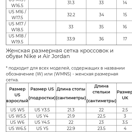
31.3
33
14
W16.5
US M16 /
32.2
34
15
W17.5
US M17 /
33
35
16
W18.5
US M18 /
33.9
36
17
W19.5
Женская размерная сетка кроссовок и
обуви Nike и Air Jordan
* подходит для всех моделей, содержащих в названии
обозначение (W) или (WMNS) - женская размерная
сетка.
Длина
Размер
Размер US
Длина стопы
стельки
Разме
US
(подростки)
(сантиметры)
UK
взрослый
(сантиметры)
US W5
US Y3.5
21.3
22
2.5
US W5.5
US Y4
21.9
22.5
3
US W6
US Y4.5
22
23
3.5
US W6.5
US Y5
22.9
23.5
4