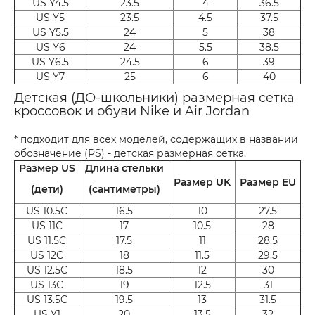
US Y4.5
23.5
4
36.5
US Y5
23.5
4.5
37.5
US Y5.5
24
5
38
US Y6
24
5.5
38.5
US Y6.5
24.5
6
39
US Y7
25
6
40
Детская (ДО-школьники) размерная сетка
кроссовок и обуви Nike и Air Jordan
* подходит для всех моделей, содержащих в названии
обозначение (PS) - детская размерная сетка.
Размер US
Длина стельки
Размер UK
Размер EU
(дети)
(сантиметры)
US 10.5C
16.5
10
27.5
US 11C
17
10.5
28
US 11.5C
17.5
11
28.5
US 12C
18
11.5
29.5
US 12.5C
18.5
12
30
US 13C
19
12.5
31
US 13.5C
19.5
13
31.5
US Y1
20
13.5
32