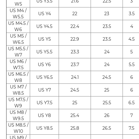
US Y3.5
21.6
22.5
3
W5
US M4 /
US Y4
22
23
3.5
W5.5
US M4.5 /
US Y4.5
22.4
23.5
4
W6
US M5 /
US Y5
22.9
23.5
4.5
W6.5
US M5.5 /
US Y5.5
23.3
24
5
W7
US M6 /
US Y6
23.7
24
5.5
W7.5
US M6.5 /
US Y6.5
24.1
24.5
6
W8
US M7 /
US Y7
24.5
25
6
W8.5
US M7.5 /
US Y7.5
25
25.5
6.5
W9
US M8 /
US Y8
25.4
26
7
W9.5
US M8.5 /
US Y8.5
25.8
26.5
7.5
W10
US M9 /