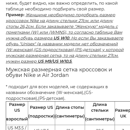
ниже, будет видно, как важно определить, по какой
таблице необходимо подбирать свой размер.
Пример:
Женщине необходимо подобрать размер
кроссовок Nike на длину стельки 27см. или длину
стопы 26,2см. Если заказываете "Женскую" модель с
пометками (W) или (WMNS), то согласно таблице Вам
нужна обувь размера
US W10
. Но если Вы заказываете
обувь "Unisex" (в названии модели нет обозначений
(W-женская),(GS-подростковая),(PS-детская) у которой
мужская размерная сетка, то на длину стельки 27см.
нужен размер
US M9/US W10.5
.
Мужская размерная сетка кроссовок и
обуви Nike и Air Jordan
* подходит для всех моделей, не содержащих в
названии обозначение (W-женская),(GS-
подростковая),(PS-детская).
Размер
Длина
Размер US
Длина стопы
US
стельки
Разме
(подростки)
(сантиметры)
UK
взрослый
(сантиметры)
US M3.5 /