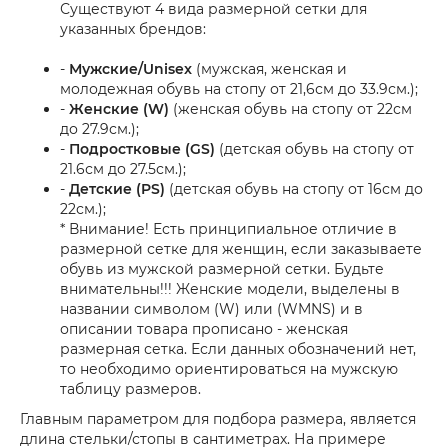
Существуют 4 вида размерной сетки для
указанных брендов:
-
Мужские/Unisex
(мужская, женская и
молодежная обувь на стопу от 21,6см до 33.9см.);
-
Женские (W)
(женская обувь на стопу от 22см
до 27.9см.);
-
Подростковые (GS)
(детская обувь на стопу от
21.6см до 27.5см.);
-
Детские (PS)
(детская обувь на стопу от 16см до
22см.);
* Внимание! Есть принципиальное отличие в
размерной сетке для женщин, если заказываете
обувь из мужской размерной сетки. Будьте
внимательны!!! Женские модели, выделены в
названии символом (W) или (WMNS) и в
описании товара прописано - женская
размерная сетка. Если данных обозначений нет,
то необходимо ориентироваться на мужскую
таблицу размеров.
Главным параметром для подбора размера, является
длина стельки/стопы в сантиметрах. На примере