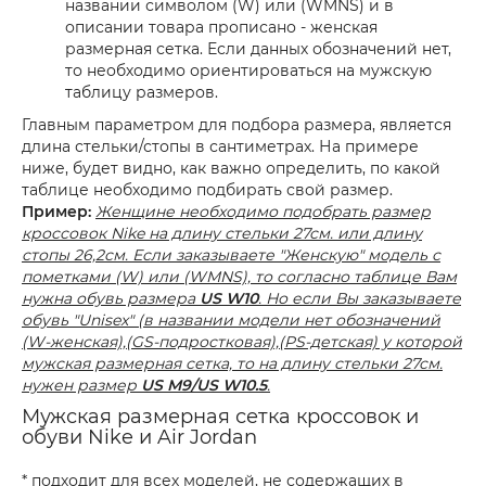
названии символом (W) или (WMNS) и в
описании товара прописано - женская
размерная сетка. Если данных обозначений нет,
то необходимо ориентироваться на мужскую
таблицу размеров.
Главным параметром для подбора размера, является
длина стельки/стопы в сантиметрах. На примере
ниже, будет видно, как важно определить, по какой
таблице необходимо подбирать свой размер.
Пример:
Женщине необходимо подобрать размер
кроссовок Nike на длину стельки 27см. или длину
стопы 26,2см. Если заказываете "Женскую" модель с
пометками (W) или (WMNS), то согласно таблице Вам
нужна обувь размера
US W10
. Но если Вы заказываете
обувь "Unisex" (в названии модели нет обозначений
(W-женская),(GS-подростковая),(PS-детская) у которой
мужская размерная сетка, то на длину стельки 27см.
нужен размер
US M9/US W10.5
.
Мужская размерная сетка кроссовок и
обуви Nike и Air Jordan
* подходит для всех моделей, не содержащих в