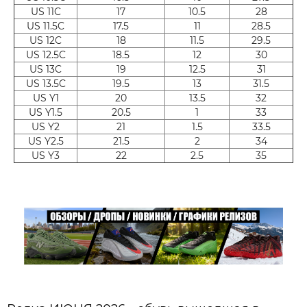
US 11C
17
10.5
28
US 11.5C
17.5
11
28.5
US 12C
18
11.5
29.5
US 12.5C
18.5
12
30
US 13C
19
12.5
31
US 13.5C
19.5
13
31.5
US Y1
20
13.5
32
US Y1.5
20.5
1
33
US Y2
21
1.5
33.5
US Y2.5
21.5
2
34
US Y3
22
2.5
35