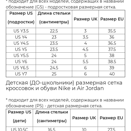
* подходит для всех моделей, содержащих в названии
обозначение (GS) - подростковая размерная сетка.
Размер US
Длина стельки
Размер UK
Размер EU
(подростки)
(сантиметры)
US Y3.5
22.5
3
35.5
US Y4
23
3.5
36
US Y4.5
23.5
4
36.5
US Y5
23.5
4.5
37.5
US Y5.5
24
5
38
US Y6
24
5.5
38.5
US Y6.5
24.5
6
39
US Y7
25
6
40
Детская (ДО-школьники) размерная сетка
кроссовок и обуви Nike и Air Jordan
* подходит для всех моделей, содержащих в названии
обозначение (PS) - детская размерная сетка.
Размер US
Длина стельки
Размер UK
Размер EU
(дети)
(сантиметры)
US 10.5C
16.5
10
27.5