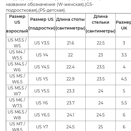
названии обозначение (W-женская),(GS-
подростковая),(PS-детская).
Размер
Длина
Размер US
Длина стопы
US
стельки
Разме
(подростки)
(сантиметры)
UK
взрослый
(сантиметры)
US M3.5 /
US Y3.5
21.6
22.5
3
W5
US M4 /
US Y4
22
23
3.5
W5.5
US M4.5 /
US Y4.5
22.4
23.5
4
W6
US M5 /
US Y5
22.9
23.5
4.5
W6.5
US M5.5 /
US Y5.5
23.3
24
5
W7
US M6 /
US Y6
23.7
24
5.5
W7.5
US M6.5 /
US Y6.5
24.1
24.5
6
W8
US M7 /
US Y7
24.5
25
6
W8.5