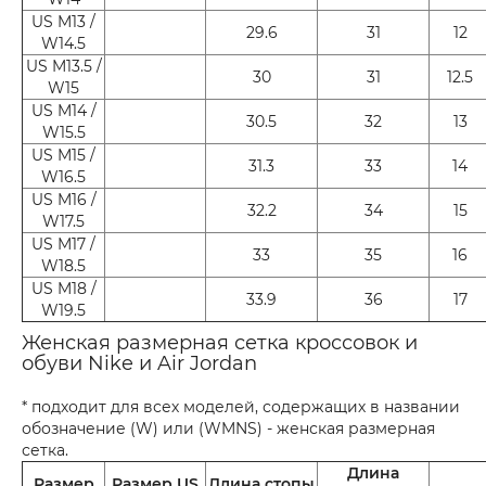
US M13 /
29.6
31
12
W14.5
US M13.5 /
30
31
12.5
W15
US M14 /
30.5
32
13
W15.5
US M15 /
31.3
33
14
W16.5
US M16 /
32.2
34
15
W17.5
US M17 /
33
35
16
W18.5
US M18 /
33.9
36
17
W19.5
Женская размерная сетка кроссовок и
обуви Nike и Air Jordan
* подходит для всех моделей, содержащих в названии
обозначение (W) или (WMNS) - женская размерная
сетка.
Длина
Размер
Размер US
Длина стопы