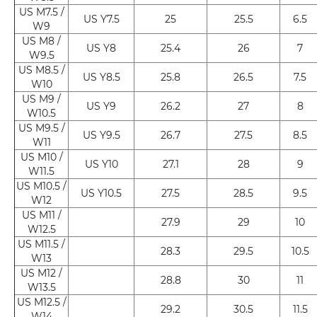
US M7.5 /
US Y7.5
25
25.5
6.5
W9
US M8 /
US Y8
25.4
26
7
W9.5
US M8.5 /
US Y8.5
25.8
26.5
7.5
W10
US M9 /
US Y9
26.2
27
8
W10.5
US M9.5 /
US Y9.5
26.7
27.5
8.5
W11
US M10 /
US Y10
27.1
28
9
W11.5
US M10.5 /
US Y10.5
27.5
28.5
9.5
W12
US M11 /
27.9
29
10
W12.5
US M11.5 /
28.3
29.5
10.5
W13
US M12 /
28.8
30
11
W13.5
US M12.5 /
29.2
30.5
11.5
W14