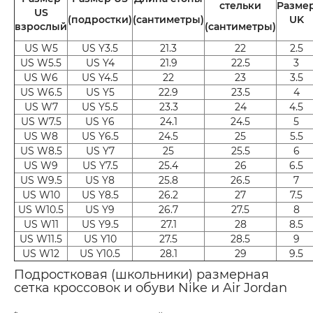
стельки
Разме
US
(подростки)
(сантиметры)
UK
взрослый
(сантиметры)
US W5
US Y3.5
21.3
22
2.5
US W5.5
US Y4
21.9
22.5
3
US W6
US Y4.5
22
23
3.5
US W6.5
US Y5
22.9
23.5
4
US W7
US Y5.5
23.3
24
4.5
US W7.5
US Y6
24.1
24.5
5
US W8
US Y6.5
24.5
25
5.5
US W8.5
US Y7
25
25.5
6
US W9
US Y7.5
25.4
26
6.5
US W9.5
US Y8
25.8
26.5
7
US W10
US Y8.5
26.2
27
7.5
US W10.5
US Y9
26.7
27.5
8
US W11
US Y9.5
27.1
28
8.5
US W11.5
US Y10
27.5
28.5
9
US W12
US Y10.5
28.1
29
9.5
Подростковая (школьники) размерная
сетка кроссовок и обуви Nike и Air Jordan