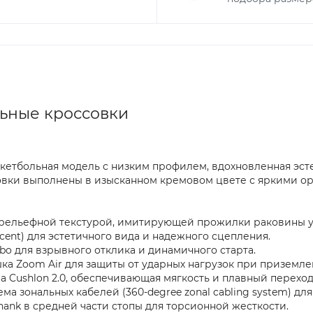
льные кроссовки
баскетбольная модель с низким профилем, вдохновленная э
овки выполнены в изысканном кремовом цвете с яркими о
e с рельефной текстурой, имитирующей прожилки раковины 
cent) для эстетичного вида и надежного сцепления.
bo для взрывного отклика и динамичного старта.
ка Zoom Air для защиты от ударных нагрузок при приземле
Cushlon 2.0, обеспечивающая мягкость и плавный переход 
ма зональных кабелей (360-degree zonal cabling system) д
hank в средней части стопы для торсионной жесткости.