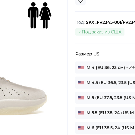
Код:
SKX_FV2345-001/FV234
Под заказ из США
Размер US
M 4 (EU 36, 23 см)
- 29
M 4.5 (EU 36.5, 23.5 (U
M 5 (EU 37.5, 23.5 (US 
M 5.5 (EU 38, 24 (US M 
M 6 (EU 38.5, 24 (US M