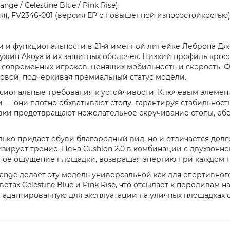
ge / Celestine Blue / Pink Rise).
ия), FV2346-001 (версия EP с повышенной износостойкостью)
ти и функциональности в 21-й именной линейке Леброна Дже
ужин Akoya и их защитных оболочек. Низкий профиль крос
я современных игроков, ценящих мобильность и скорость.
новой, подчеркивая премиальный статус модели.
сиональные требования к устойчивости. Ключевым элемент
 — они плотно обхватывают стопу, гарантируя стабильность
овки предотвращают нежелательное скручивание стопы, об
лько придает обуви благородный вид, но и отличается до
зирует трение. Пена Cushlon 2.0 в комбинации с двухзонно
нное ощущение площадки, возвращая энергию при каждом п
range делает эту модель универсальной как для спортивного
ах Celestine Blue и Pink Rise, что отсылает к переливам н
, адаптированную для эксплуатации на уличных площадках 