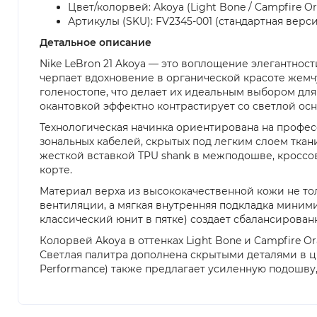
Цвет/колорвей: Akoya (Light Bone / Campfire Oran
Артикулы (SKU): FV2345-001 (стандартная верс
Детальное описание
Nike LeBron 21 Akoya — это воплощение элегантнос
черпает вдохновение в органической красоте жемч
голеностопе, что делает их идеальным выбором дл
окантовкой эффектно контрастирует со светлой ос
Технологическая начинка ориентирована на профес
зональных кабелей, скрытых под легким слоем ткани
жесткой вставкой TPU shank в межподошве, кросс
корте.
Материал верха из высококачественной кожи не то
вентиляции, а мягкая внутренняя подкладка миними
классический юнит в пятке) создает сбалансирова
Колорвей Akoya в оттенках Light Bone и Campfire O
Светлая палитра дополнена скрытыми деталями в цвет
Performance) также предлагает усиленную подошву