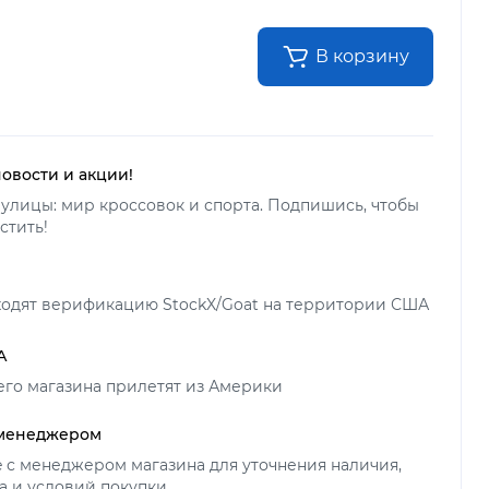
В корзину
новости и акции!
улицы: мир кроссовок и спорта. Подпишись, чтобы
стить!
ходят верификацию StockX/Goat на территории США
А
его магазина прилетят из Америки
 менеджером
ne с менеджером магазина для уточнения наличия,
а и условий покупки.