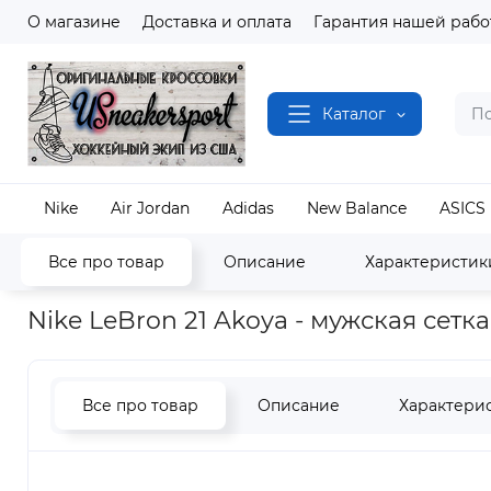
О магазине
Доставка и оплата
Гарантия нашей рабо
Каталог
Nike
Air Jordan
Adidas
New Balance
ASICS
Все про товар
Описание
Характеристик
Наш магазин
Полный каталог кроссовок
Nike
Nike LeBron 21 Akoya - мужская сетк
Все про товар
Описание
Характери