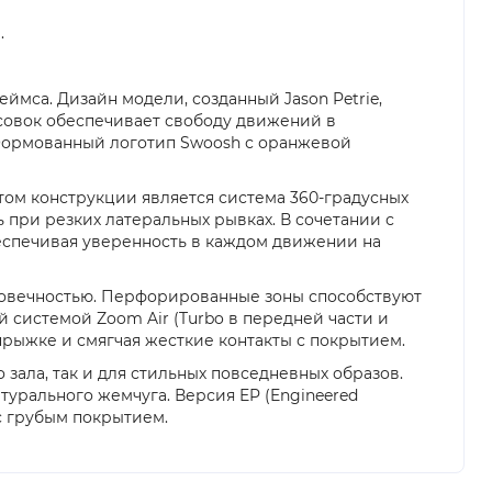
.
ймса. Дизайн модели, созданный Jason Petrie,
совок обеспечивает свободу движений в
 Формованный логотип Swoosh с оранжевой
ом конструкции является система 360-градусных
 при резких латеральных рывках. В сочетании с
еспечивая уверенность в каждом движении на
лговечностью. Перфорированные зоны способствуют
й системой Zoom Air (Turbo в передней части и
рыжке и смягчая жесткие контакты с покрытием.
 зала, так и для стильных повседневных образов.
атурального жемчуга. Версия EP (Engineered
с грубым покрытием.