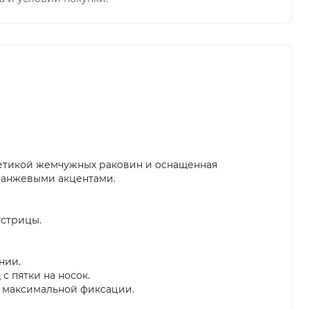
стетикой жемчужных раковин и оснащенная
ранжевыми акцентами.
устрицы.
нии.
с пятки на носок.
ля максимальной фиксации.