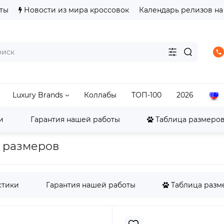
ты
Новости из мира кроссовок
Календарь релизов на
Luxury Brands
Коллабы
ТОП-100
2026
и
Гарантия нашей работы
Таблица размеров 
LeBron
LeBron 18-23
Nike LeBron 21 Akoya
а размеров
стики
Гарантия нашей работы
Таблица разме