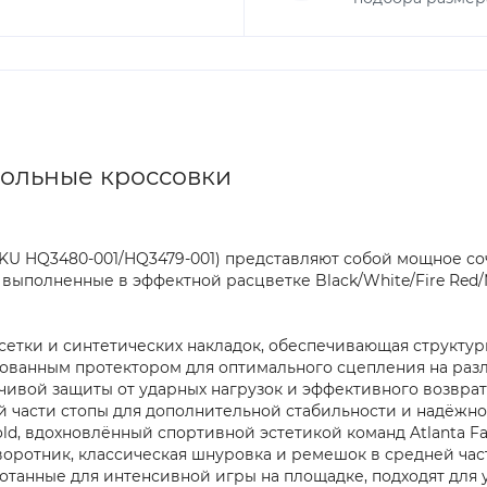
тбольные кроссовки
(SKU HQ3480-001/HQ3479-001) представляют собой мощное с
выполненные в эффектной расцветке Black/White/Fire Red/Me
сетки и синтетических накладок, обеспечивающая структ
ованным протектором для оптимального сцепления на разл
вчивой защиты от ударных нагрузок и эффективного возврат
 части стопы для дополнительной стабильности и надёжн
old, вдохновлённый спортивной эстетикой команд Atlanta Fal
воротник, классическая шнуровка и ремешок в средней час
отанные для интенсивной игры на площадке, подходят для