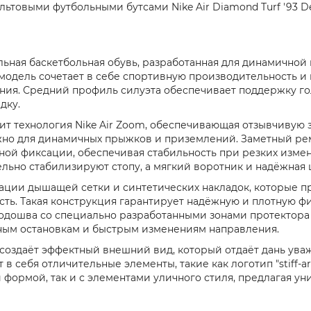
льтовыми футбольными бутсами Nike Air Diamond Turf '93 De
альная баскетбольная обувь, разработанная для динамично
Эта модель сочетает в себе спортивную производительность 
ения. Средний профиль силуэта обеспечивает поддержку го
дку.
т технология Nike Air Zoom, обеспечивающая отзывчивую 
жно для динамичных прыжков и приземлений. Заметный ре
ной фиксации, обеспечивая стабильность при резких изме
льно стабилизируют стопу, а мягкий воротник и надёжна
ции дышащей сетки и синтетических накладок, которые п
ь. Такая конструкция гарантирует надёжную и плотную фи
подошва со специально разработанными зонами протектора
нным остановкам и быстрым изменениям направления.
d создаёт эффектный внешний вид, который отдаёт дань уваже
в себя отличительные элементы, такие как логотип "stiff-
й формой, так и с элементами уличного стиля, предлагая у