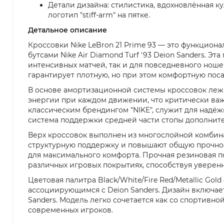
Детали дизайна: стилистика, вдохновлённая ку
логотип "stiff-arm" на пятке.
Детальное описание
Кроссовки Nike LeBron 21 Prime 93 — это функцион
бутсами Nike Air Diamond Turf '93 Deion Sanders. 
интенсивных матчей, так и для повседневного нош
гарантирует плотную, но при этом комфортную поса
В основе амортизационной системы кроссовок лежи
энергии при каждом движении, что критически ва
классическим брендингом "NIKE", служит для надёж
система поддержки средней части стопы дополните
Верх кроссовок выполнен из многослойной комбина
структурную поддержку и повышают общую прочност
для максимального комфорта. Прочная резиновая 
различных игровых покрытиях, способствуя увере
Цветовая палитра Black/White/Fire Red/Metallic Gol
ассоциирующимся с Deion Sanders. Дизайн включает 
Sanders. Модель легко сочетается как со спортивно
современных игроков.