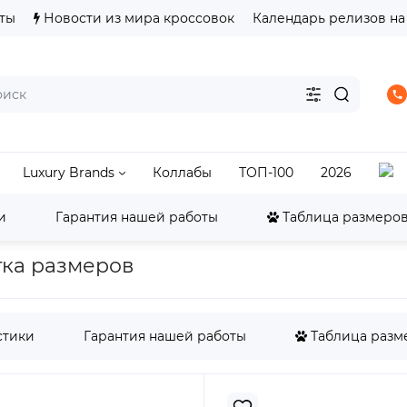
ты
Новости из мира кроссовок
Календарь релизов на
Luxury Brands
Коллабы
ТОП-100
2026
и
Гарантия нашей работы
Таблица размеров 
LeBron
LeBron 18-23
Nike LeBron 21 Prime 93
етка размеров
стики
Гарантия нашей работы
Таблица разме