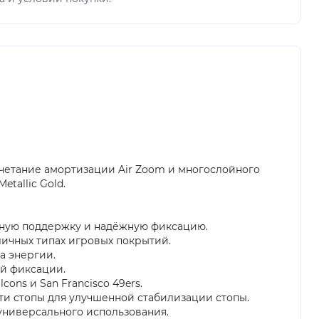
очетание амортизации Air Zoom и многослойного
tallic Gold.
урную поддержку и надёжную фиксацию.
ичных типах игровых покрытий.
а энергии.
ой фиксации.
cons и San Francisco 49ers.
ти стопы для улучшенной стабилизации стопы.
 универсального использования.