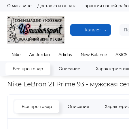
О магазине
Доставка и оплата
Гарантия нашей рабо
Каталог
Nike
Air Jordan
Adidas
New Balance
ASICS
Все про товар
Описание
Характеристик
Наш магазин
Полный каталог кроссовок
Nike
Nike LeBron 21 Prime 93 - мужская с
Все про товар
Описание
Характери