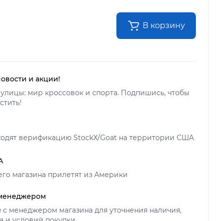
В корзину
новости и акции!
улицы: мир кроссовок и спорта. Подпишись, чтобы
стить!
ходят верификацию StockX/Goat на территории США
А
его магазина прилетят из Америки
 менеджером
ne с менеджером магазина для уточнения наличия,
а и условий покупки.