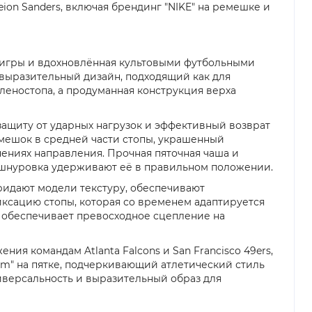
ion Sanders, включая брендинг "NIKE" на ремешке и
й игры и вдохновлённая культовыми футбольными
и выразительный дизайн, подходящий как для
леностопа, а продуманная конструкция верха
защиту от ударных нагрузок и эффективный возврат
мешок в средней части стопы, украшенный
нениях направления. Прочная пяточная чаша и
я шнуровка удерживают её в правильном положении.
ридают модели текстуру, обеспечивают
ксацию стопы, которая со временем адаптируется
 обеспечивает превосходное сцепление на
ния командам Atlanta Falcons и San Francisco 49ers,
arm" на пятке, подчеркивающий атлетический стиль
ниверсальность и выразительный образ для