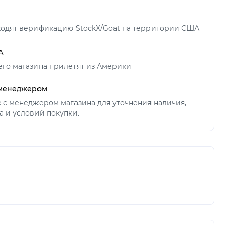
ходят верификацию StockX/Goat на территории США
А
его магазина прилетят из Америки
 менеджером
ne с менеджером магазина для уточнения наличия,
а и условий покупки.