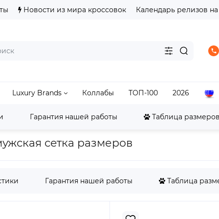
ты
Новости из мира кроссовок
Календарь релизов на
Luxury Brands
Коллабы
ТОП-100
2026
и
Гарантия нашей работы
Таблица размеров 
LeBron
LeBron 18-23
Кроссовки Nike LeBron 21 Pu
 мужская сетка размеров
стики
Гарантия нашей работы
Таблица разме