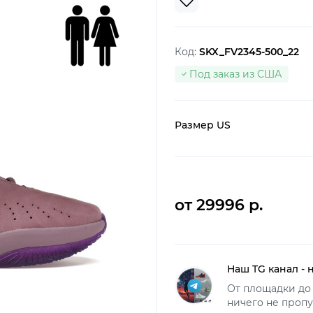
Код:
SKX_FV2345-500_22
Под заказ из США
Размер US
от 29996 р.
Наш TG канал - 
От площадки до 
ничего не пропу