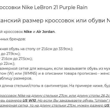
ссовки Nike LeBron 21 Purple Rain
анский размер кроссовок или обуви 
ей кроссовок
Nike
и
Air Jordan
.
нных брендов:
ая обувь на стопу от 21,6см до 33.9см.);
до 27.9см.);
21.6см до 27.5см.);
о 22см.);
азмерной сетке для женщин, если заказываете обувь из муж
м (W) или (WMNS) и в описании товара прописано - женска
аблицу размеров.
 длина стельки/стопы в сантиметрах. На примере ниже, буд
совок Nike на длину стельки 27см. или длину стопы 26,2с
бувь размера
US W10
. Но если Вы заказываете обувь "Unisex
размерная сетка, то на длину стельки 27см. нужен размер
US