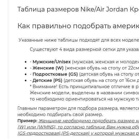
Таблица размеров Nike/Air Jordan Кро
Как правильно подобрать америк
Указанные ниже таблицы подходят для всех модел
Существуют 4 вида размерной сетки для указа
-
Мужские/Unisex
(мужская, женская и молодежн
-
Женские (W)
(женская обувь на стопу от 22см 
-
Подростковые (GS)
(детская обувь на стопу от 
-
Детские (PS)
(детская обувь на стопу от 16см д
* Внимание! Есть принципиальное отличие в р
Женские модели, выделены в названии символо
то необходимо ориентироваться на мужскую т
Главным параметром для подбора размера, является
необходимо подбирать свой размер.
Пример:
Женщине необходимо подобрать размер крос
(W) или (WMNS), то согласно таблице Вам нужна о
(GS-подростковая),(PS-детская) у которой мужская 