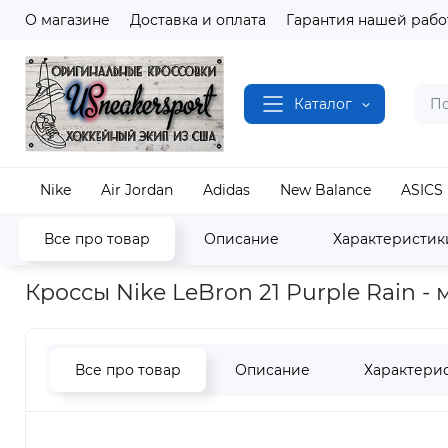
О магазине
Доставка и оплата
Гарантия нашей рабо
Каталог
Nike
Air Jordan
Adidas
New Balance
ASICS
Все про товар
Описание
Характеристик
Наш магазин
Полный каталог кроссовок
Nike
Кроссы Nike LeBron 21 Purple Rain -
Все про товар
Описание
Характери