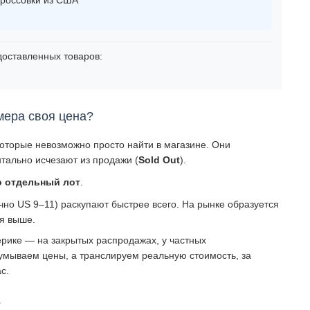
оставленных товаров:
мера своя цена?
которые невозможно просто найти в магазине. Они
тально исчезают из продажи (
Sold Out
).
о отдельный лот
.
о US 9–11) раскупают быстрее всего. На рынке образуется
ся выше.
рике — на закрытых распродажах, у частных
умываем цены, а транслируем реальную стоимость, за
с.
?