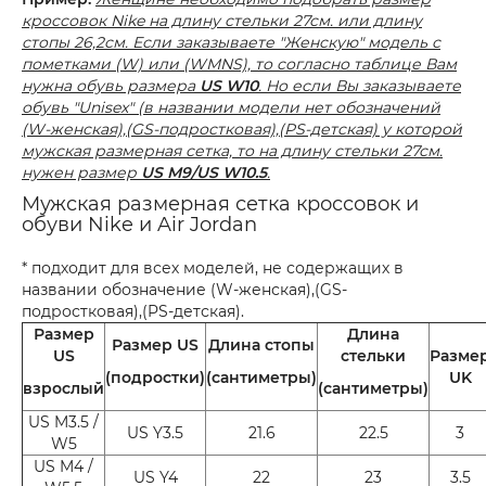
кроссовок Nike на длину стельки 27см. или длину
стопы 26,2см. Если заказываете "Женскую" модель с
пометками (W) или (WMNS), то согласно таблице Вам
нужна обувь размера
US W10
. Но если Вы заказываете
обувь "Unisex" (в названии модели нет обозначений
(W-женская),(GS-подростковая),(PS-детская) у которой
мужская размерная сетка, то на длину стельки 27см.
нужен размер
US M9/US W10.5
.
Мужская размерная сетка кроссовок и
обуви Nike и Air Jordan
* подходит для всех моделей, не содержащих в
названии обозначение (W-женская),(GS-
подростковая),(PS-детская).
Размер
Длина
Размер US
Длина стопы
US
стельки
Разме
(подростки)
(сантиметры)
UK
взрослый
(сантиметры)
US M3.5 /
US Y3.5
21.6
22.5
3
W5
US M4 /
US Y4
22
23
3.5