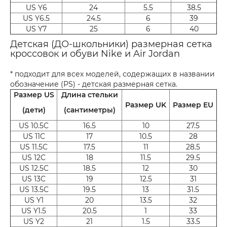
US Y6
24
5.5
38.5
US Y6.5
24.5
6
39
US Y7
25
6
40
Детская (ДО-школьники) размерная сетка
кроссовок и обуви Nike и Air Jordan
* подходит для всех моделей, содержащих в названии
обозначение (PS) - детская размерная сетка.
Размер US
Длина стельки
Размер UK
Размер EU
(дети)
(сантиметры)
US 10.5C
16.5
10
27.5
US 11C
17
10.5
28
US 11.5C
17.5
11
28.5
US 12C
18
11.5
29.5
US 12.5C
18.5
12
30
US 13C
19
12.5
31
US 13.5C
19.5
13
31.5
US Y1
20
13.5
32
US Y1.5
20.5
1
33
US Y2
21
1.5
33.5