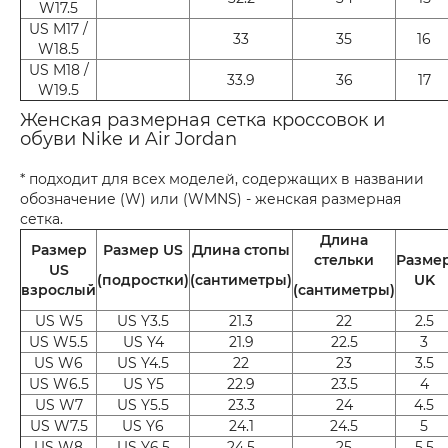
W17.5
US M17 /
33
35
16
W18.5
US M18 /
33.9
36
17
W19.5
Женская размерная сетка кроссовок и
обуви Nike и Air Jordan
* подходит для всех моделей, содержащих в названии
обозначение (W) или (WMNS) - женская размерная
сетка.
Длина
Размер
Размер US
Длина стопы
стельки
Разме
US
(подростки)
(сантиметры)
UK
взрослый
(сантиметры)
US W5
US Y3.5
21.3
22
2.5
US W5.5
US Y4
21.9
22.5
3
US W6
US Y4.5
22
23
3.5
US W6.5
US Y5
22.9
23.5
4
US W7
US Y5.5
23.3
24
4.5
US W7.5
US Y6
24.1
24.5
5
US W8
US Y6.5
24.5
25
5.5