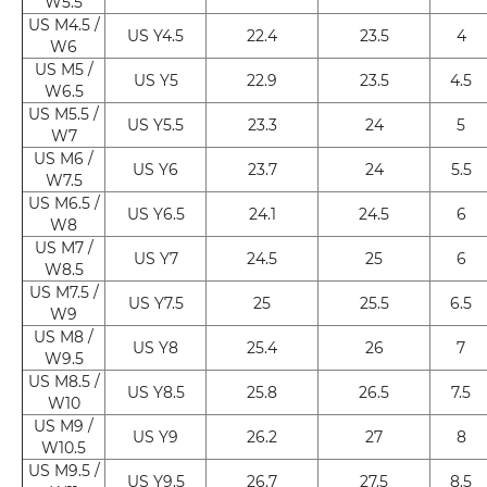
W5.5
US M4.5 /
US Y4.5
22.4
23.5
4
W6
US M5 /
US Y5
22.9
23.5
4.5
W6.5
US M5.5 /
US Y5.5
23.3
24
5
W7
US M6 /
US Y6
23.7
24
5.5
W7.5
US M6.5 /
US Y6.5
24.1
24.5
6
W8
US M7 /
US Y7
24.5
25
6
W8.5
US M7.5 /
US Y7.5
25
25.5
6.5
W9
US M8 /
US Y8
25.4
26
7
W9.5
US M8.5 /
US Y8.5
25.8
26.5
7.5
W10
US M9 /
US Y9
26.2
27
8
W10.5
US M9.5 /
US Y9.5
26.7
27.5
8.5