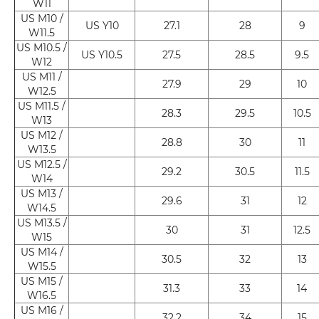
W11
US M10 /
US Y10
27.1
28
9
W11.5
US M10.5 /
US Y10.5
27.5
28.5
9.5
W12
US M11 /
27.9
29
10
W12.5
US M11.5 /
28.3
29.5
10.5
W13
US M12 /
28.8
30
11
W13.5
US M12.5 /
29.2
30.5
11.5
W14
US M13 /
29.6
31
12
W14.5
US M13.5 /
30
31
12.5
W15
US M14 /
30.5
32
13
W15.5
US M15 /
31.3
33
14
W16.5
US M16 /
32.2
34
15