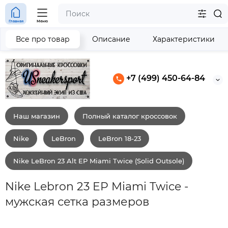
Главная
Меню
Все про товар
Описание
Характеристики
+7 (499) 450-64-84
Наш магазин
Полный каталог кроссовок
Nike
LeBron
LeBron 18-23
Nike LeBron 23 Alt EP Miami Twice (Solid Outsole)
Nike Lebron 23 EP Miami Twice -
мужская сетка размеров