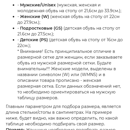
-
Мужские/Unisex
(мужская, женская и
молодежная обувь на стопу от 21,6см до 33.9см.);
-
Женские (W)
(женская обувь на стопу от 22см
до 27.9см.);
-
Подростковые (GS)
(детская обувь на стопу от
21.6см до 27.5см.);
-
Детские (PS)
(детская обувь на стопу от 16см до
22см.);
* Внимание! Есть принципиальное отличие в
размерной сетке для женщин, если заказываете
обувь из мужской размерной сетки. Будьте
внимательны!!! Женские модели, выделены в
названии символом (W) или (WMNS) и в
описании товара прописано - женская
размерная сетка. Если данных обозначений нет,
то необходимо ориентироваться на мужскую
таблицу размеров.
Главным параметром для подбора размера, является
длина стельки/стопы в сантиметрах. На примере
ниже, будет видно, как важно определить, по какой
таблице необходимо подбирать свой размер.
Пример:
Женщине необходимо подобрать размер