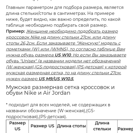
Главным параметром для подбора размера, является
длина стельки/стопы в сантиметрах. На примере
ниже, будет видно, как важно определить, по какой
таблице необходимо подбирать свой размер.
Пример:
Женщине необходимо подобрать размер
кроссовок Nike на длину стельки 27см. или длину
стопы 26,2см. Если заказываете "Женскую" модель с
пометками (W) или (WMNS), то согласно таблице Вам
нужна обувь размера
US W10
. Но если Вы заказываете
обувь "Unisex" (в названии модели нет обозначений
(W-женская),(GS-подростковая),(PS-детская) у которой
мужская размерная сетка, то на длину стельки 27см.
нужен размер
US M9/US W10.5
.
Мужская размерная сетка кроссовок и
обуви Nike и Air Jordan
* подходит для всех моделей, не содержащих в
названии обозначение (W-женская),(GS-
подростковая),(PS-детская).
Размер
Длина
Размер US
Длина стопы
US
стельки
Разме