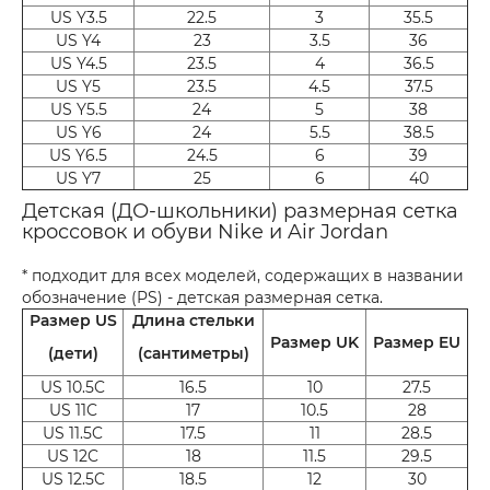
US Y3.5
22.5
3
35.5
US Y4
23
3.5
36
US Y4.5
23.5
4
36.5
US Y5
23.5
4.5
37.5
US Y5.5
24
5
38
US Y6
24
5.5
38.5
US Y6.5
24.5
6
39
US Y7
25
6
40
Детская (ДО-школьники) размерная сетка
кроссовок и обуви Nike и Air Jordan
* подходит для всех моделей, содержащих в названии
обозначение (PS) - детская размерная сетка.
Размер US
Длина стельки
Размер UK
Размер EU
(дети)
(сантиметры)
US 10.5C
16.5
10
27.5
US 11C
17
10.5
28
US 11.5C
17.5
11
28.5
US 12C
18
11.5
29.5
US 12.5C
18.5
12
30