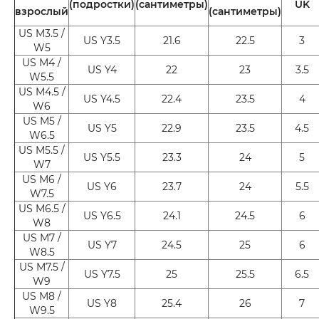
(подростки)
(сантиметры)
UK
взрослый
(сантиметры)
US M3.5 /
US Y3.5
21.6
22.5
3
W5
US M4 /
US Y4
22
23
3.5
W5.5
US M4.5 /
US Y4.5
22.4
23.5
4
W6
US M5 /
US Y5
22.9
23.5
4.5
W6.5
US M5.5 /
US Y5.5
23.3
24
5
W7
US M6 /
US Y6
23.7
24
5.5
W7.5
US M6.5 /
US Y6.5
24.1
24.5
6
W8
US M7 /
US Y7
24.5
25
6
W8.5
US M7.5 /
US Y7.5
25
25.5
6.5
W9
US M8 /
US Y8
25.4
26
7
W9.5