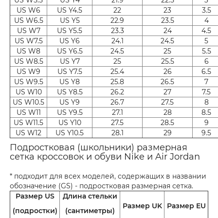
US W6
US Y4.5
22
23
3.5
US W6.5
US Y5
22.9
23.5
4
US W7
US Y5.5
23.3
24
4.5
US W7.5
US Y6
24.1
24.5
5
US W8
US Y6.5
24.5
25
5.5
US W8.5
US Y7
25
25.5
6
US W9
US Y7.5
25.4
26
6.5
US W9.5
US Y8
25.8
26.5
7
US W10
US Y8.5
26.2
27
7.5
US W10.5
US Y9
26.7
27.5
8
US W11
US Y9.5
27.1
28
8.5
US W11.5
US Y10
27.5
28.5
9
US W12
US Y10.5
28.1
29
9.5
Подростковая (школьники) размерная
сетка кроссовок и обуви Nike и Air Jordan
* подходит для всех моделей, содержащих в названии
обозначение (GS) - подростковая размерная сетка.
Размер US
Длина стельки
Размер UK
Размер EU
(подростки)
(сантиметры)