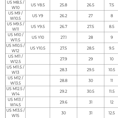
US M8.5 /
US Y8.5
25.8
26.5
7.5
W10
US M9 /
US Y9
26.2
27
8
W10.5
US M9.5 /
US Y9.5
26.7
27.5
8.5
W11
US M10 /
US Y10
27.1
28
9
W11.5
US M10.5 /
US Y10.5
27.5
28.5
9.5
W12
US M11 /
27.9
29
10
W12.5
US M11.5 /
28.3
29.5
10.5
W13
US M12 /
28.8
30
11
W13.5
US M12.5 /
29.2
30.5
11.5
W14
US M13 /
29.6
31
12
W14.5
US M13.5 /
30
31
12.5
W15