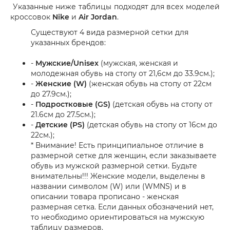
Указанные ниже таблицы подходят для всех моделей
кроссовок
Nike
и
Air Jordan
.
Существуют 4 вида размерной сетки для
указанных брендов:
-
Мужские/Unisex
(мужская, женская и
молодежная обувь на стопу от 21,6см до 33.9см.);
-
Женские (W)
(женская обувь на стопу от 22см
до 27.9см.);
-
Подростковые (GS)
(детская обувь на стопу от
21.6см до 27.5см.);
-
Детские (PS)
(детская обувь на стопу от 16см до
22см.);
* Внимание! Есть принципиальное отличие в
размерной сетке для женщин, если заказываете
обувь из мужской размерной сетки. Будьте
внимательны!!! Женские модели, выделены в
названии символом (W) или (WMNS) и в
описании товара прописано - женская
размерная сетка. Если данных обозначений нет,
то необходимо ориентироваться на мужскую
таблицу размеров.