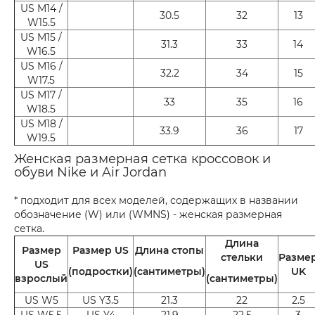
US M14 /
30.5
32
13
W15.5
US M15 /
31.3
33
14
W16.5
US M16 /
32.2
34
15
W17.5
US M17 /
33
35
16
W18.5
US M18 /
33.9
36
17
W19.5
Женская размерная сетка кроссовок и
обуви Nike и Air Jordan
* подходит для всех моделей, содержащих в названии
обозначение (W) или (WMNS) - женская размерная
сетка.
Длина
Размер
Размер US
Длина стопы
стельки
Разме
US
(подростки)
(сантиметры)
UK
взрослый
(сантиметры)
US W5
US Y3.5
21.3
22
2.5
US W5.5
US Y4
21.9
22.5
3