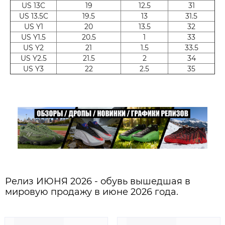
US 13C
19
12.5
31
US 13.5C
19.5
13
31.5
US Y1
20
13.5
32
US Y1.5
20.5
1
33
US Y2
21
1.5
33.5
US Y2.5
21.5
2
34
US Y3
22
2.5
35
Релиз ИЮНЯ 2026 - обувь вышедшая в
мировую продажу в июне 2026 года.