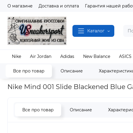
О магазине
Доставка и оплата
Гарантия нашей рабо
Каталог
Nike
Air Jordan
Adidas
New Balance
ASICS
Все про товар
Описание
Характеристик
Наш магазин
Обувь
Nike
Nike Mind 001-
Nike Mind 001 Slide Blackened Blue 
Все про товар
Описание
Характери