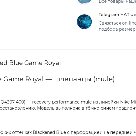
Все товары наш
Telegram ЧАТ с
Связаться on-li
подбора размер
ned Blue Game Royal
ue Game Royal — шлепанцы (mule)
: HQ4307-400) — recovery performance mule из линейки Nike
осстановлению. Модель выполнена в тёмно-синем градиентн
убоких оттенках Blackened Blue с перфорацией на передней