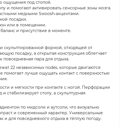
го ощущения под стопой.
опу и помогают активировать сенсорные зоны мозга.
нтрастными медными Swoosh‑акцентами.
ной посадки.
зон или в помещении.
баланс и присутствие в моменте.
ски скульптированной формой, отходящей от
ющую посадку, а открытая конструкция облегчает
к повседневная пара для отдыха.
ежат 22 независимых nodes, которые двигаются
ие помогает лучше ощущать контакт с поверхностью
ния.
гости и мягкости при контакте с ногой. Перфорации
 и стабилизирует стопу, а скульптурная
адиентом по мидсоли и аутсоли, что визуально
онтраст и современный характер. Универсальные
ак и для повседневного отдыха в тёплую погоду.