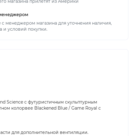
его магазина прилетят из Америки
 менеджером
ne с менеджером магазина для уточнения наличия,
а и условий покупки.
 Mind Science с футуристичным скульптурным
ом колорвее Blackened Blue / Game Royal с
 части для дополнительной вентиляции.