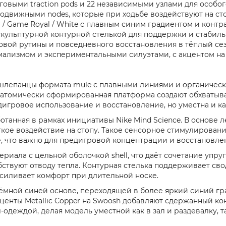
говыми traction pods и 22 независимыми узлами для особо
 подвижными nodes, которые при ходьбе воздействуют на ст
per / Game Royal / White с плавным синим градиентом и ко
скульптурной контурной стелькой для поддержки и стабиль
ровой рутины и повседневного восстановления в тёплый се
ализмом и экспериментальными силуэтами, с акцентом на 
это шлепанцы формата mule с плавными линиями и органиче
натомически сформированная платформа создают обхватыва
игровое использование и восстановление, но уместна и ка
анная в рамках инициативы Nike Mind Science. В основе л
гкое воздействие на стопу. Такое сенсорное стимулирован
, что важно для предигровой концентрации и восстановле
риала с цельной оболочкой shell, что даёт сочетание упру
ствуют отводу тепла. Контурная стелька поддерживает свод
силивает комфорт при длительной носке.
 тёмной синей основе, переходящей в более яркий синий гр
кценты Metallic Copper на Swoosh добавляют сдержанный к
-одеждой, делая модель уместной как в зал и раздевалку, т