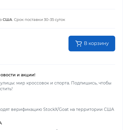
из
США
. Срок поставки
30-35 суток
В корзину
новости и акции!
улицы: мир кроссовок и спорта. Подпишись, чтобы
стить!
ходят верификацию StockX/Goat на территории США
А