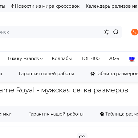
ты
Новости из мира кроссовок
Календарь релизов на
Luxury Brands
Коллабы
ТОП-100
2026
и
Гарантия нашей работы
Таблица размеров 
002
Nike Mind 001 Slide Blackened Blue Game Royal
Game Royal - мужская сетка размеров
стики
Гарантия нашей работы
Таблица разме