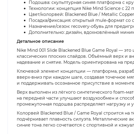
Подошва: скульптурная синяя платформа с кру
Технологии: концепция Nike Mind Science с 22
Цвет/колорвей: Blackened Blue / Metallic Cop
Посадка/фиксация: открытый mule‑формат со 
Назначение/сезон: recovery‑обувь для предиг
Дополнительно: дизайн, вдохновлённый миним
Детальное описание
Nike Mind 001 Slide Blackened Blue Game Royal — 
классических плоских слайдов. Объёмный верх и а
надевание и снятие. Модель ориентирована на пред
Ключевой элемент концепции — платформа, разработ
вверх-вниз при каждом шаге, создавая точечное мя
и поддерживать осознанное присутствие в моменте
Верх выполнен из лёгкого синтетического foam‑мате
на передней части улучшают воздухообмен и способ
промежуточная подошва распределяет нагрузку и у
Колорвей Blackened Blue / Game Royal строится на
подчёркивает плавность силуэта. Металлические а
синие тона легко сочетаются с спортивной и кэжуал