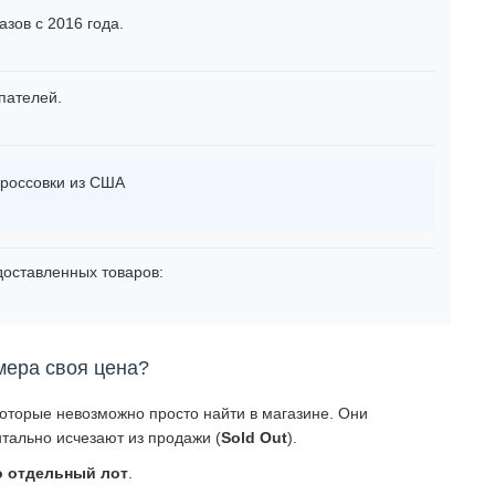
зов с 2016 года.
пателей.
россовки из США
оставленных товаров:
мера своя цена?
которые невозможно просто найти в магазине. Они
тально исчезают из продажи (
Sold Out
).
о отдельный лот
.