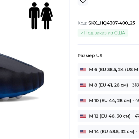
Код:
SKX_HQ4307-400_25
Под заказ из США
Размер US
M 6 (EU 38.5, 24 (US M
M 8 (EU 41, 26 см)
- 31
M 10 (EU 44, 28 см)
- 
M 12 (EU 46, 30 см)
- 4
M 14 (EU 48.5, 32 см)
-