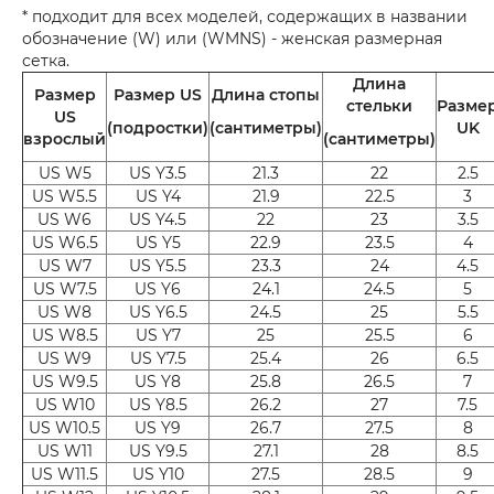
* подходит для всех моделей, содержащих в названии
обозначение (W) или (WMNS) - женская размерная
сетка.
Длина
Размер
Размер US
Длина стопы
стельки
Разме
US
(подростки)
(сантиметры)
UK
взрослый
(сантиметры)
US W5
US Y3.5
21.3
22
2.5
US W5.5
US Y4
21.9
22.5
3
US W6
US Y4.5
22
23
3.5
US W6.5
US Y5
22.9
23.5
4
US W7
US Y5.5
23.3
24
4.5
US W7.5
US Y6
24.1
24.5
5
US W8
US Y6.5
24.5
25
5.5
US W8.5
US Y7
25
25.5
6
US W9
US Y7.5
25.4
26
6.5
US W9.5
US Y8
25.8
26.5
7
US W10
US Y8.5
26.2
27
7.5
US W10.5
US Y9
26.7
27.5
8
US W11
US Y9.5
27.1
28
8.5
US W11.5
US Y10
27.5
28.5
9