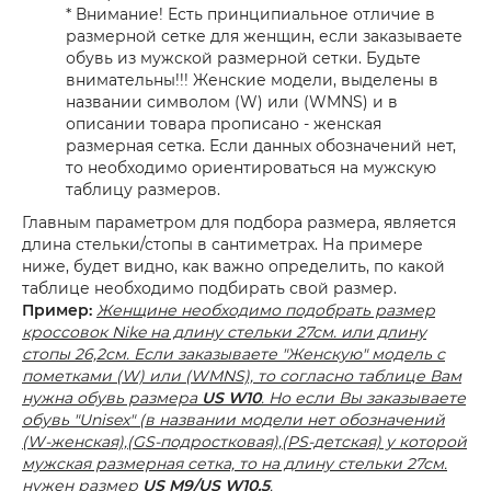
* Внимание! Есть принципиальное отличие в
размерной сетке для женщин, если заказываете
обувь из мужской размерной сетки. Будьте
внимательны!!! Женские модели, выделены в
названии символом (W) или (WMNS) и в
описании товара прописано - женская
размерная сетка. Если данных обозначений нет,
то необходимо ориентироваться на мужскую
таблицу размеров.
Главным параметром для подбора размера, является
длина стельки/стопы в сантиметрах. На примере
ниже, будет видно, как важно определить, по какой
таблице необходимо подбирать свой размер.
Пример:
Женщине необходимо подобрать размер
кроссовок Nike на длину стельки 27см. или длину
стопы 26,2см. Если заказываете "Женскую" модель с
пометками (W) или (WMNS), то согласно таблице Вам
нужна обувь размера
US W10
. Но если Вы заказываете
обувь "Unisex" (в названии модели нет обозначений
(W-женская),(GS-подростковая),(PS-детская) у которой
мужская размерная сетка, то на длину стельки 27см.
нужен размер
US M9/US W10.5
.