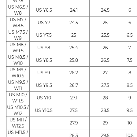
W7.5
US M6.5 /
US Y6.5
24.1
24.5
6
W8
US M7 /
US Y7
24.5
25
6
W8.5
US M7.5 /
US Y7.5
25
25.5
6.5
W9
US M8 /
US Y8
25.4
26
7
W9.5
US M8.5 /
US Y8.5
25.8
26.5
7.5
W10
US M9 /
US Y9
26.2
27
8
W10.5
US M9.5 /
US Y9.5
26.7
27.5
8.5
W11
US M10 /
US Y10
27.1
28
9
W11.5
US M10.5 /
US Y10.5
27.5
28.5
9.5
W12
US M11 /
27.9
29
10
W12.5
US M11.5 /
28.3
29.5
10.5