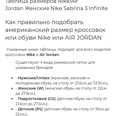
Таблица размеров Nike/Air
Jordan Женские Nike Sabrina 3 Infinite
Как правильно подобрать
американский размер кроссовок
или обуви Nike или AIR JORDAN
Указанные ниже таблицы подходят для всех моделей
кроссовок
Nike
и
Air Jordan
.
Существуют 4 вида размерной сетки для
указанных брендов:
-
Мужские/Unisex
(мужская, женская и
молодежная обувь на стопу от 21,6см до 33.9см.);
-
Женские (W)
(женская обувь на стопу от 22см
до 27.9см.);
-
Подростковые (GS)
(детская обувь на стопу от
21.6см до 27.5см.);
-
Детские (PS)
(детская обувь на стопу от 16см до
22см.);