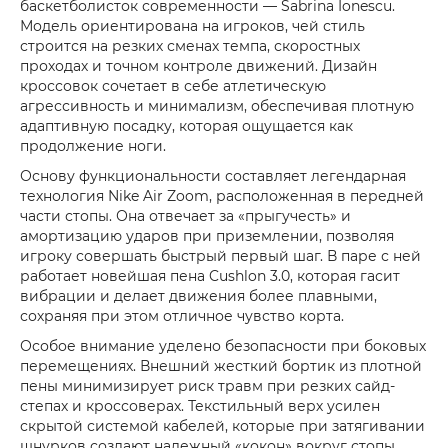
баскетболисток современности — Sabrina Ionescu.
Модель ориентирована на игроков, чей стиль
строится на резких сменах темпа, скоростных
проходах и точном контроле движений. Дизайн
кроссовок сочетает в себе атлетическую
агрессивность и минимализм, обеспечивая плотную
адаптивную посадку, которая ощущается как
продолжение ноги.
Основу функциональности составляет легендарная
технология Nike Air Zoom, расположенная в передней
части стопы. Она отвечает за «прыгучесть» и
амортизацию ударов при приземлении, позволяя
игроку совершать быстрый первый шаг. В паре с ней
работает новейшая пена Cushlon 3.0, которая гасит
вибрации и делает движения более плавными,
сохраняя при этом отличное чувство корта.
Особое внимание уделено безопасности при боковых
перемещениях. Внешний жесткий бортик из плотной
пены минимизирует риск травм при резких сайд-
степах и кроссоверах. Текстильный верх усилен
скрытой системой кабелей, которые при затягивании
шнурков создают надежный «кокон» вокруг стопы,