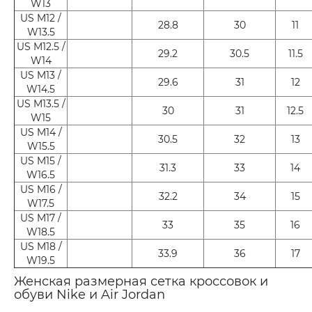
W13
US M12 /
28.8
30
11
W13.5
US M12.5 /
29.2
30.5
11.5
W14
US M13 /
29.6
31
12
W14.5
US M13.5 /
30
31
12.5
W15
US M14 /
30.5
32
13
W15.5
US M15 /
31.3
33
14
W16.5
US M16 /
32.2
34
15
W17.5
US M17 /
33
35
16
W18.5
US M18 /
33.9
36
17
W19.5
Женская размерная сетка кроссовок и
обуви Nike и Air Jordan