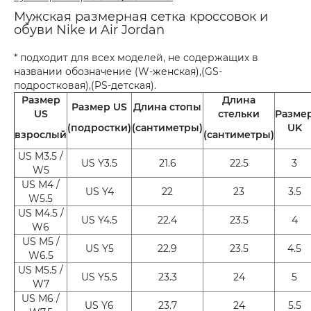
Мужская размерная сетка кроссовок и
обуви Nike и Air Jordan
* подходит для всех моделей, не содержащих в
названии обозначение (W-женская),(GS-
подростковая),(PS-детская).
Размер
Длина
Размер US
Длина стопы
US
стельки
Разме
(подростки)
(сантиметры)
UK
взрослый
(сантиметры)
US M3.5 /
US Y3.5
21.6
22.5
3
W5
US M4 /
US Y4
22
23
3.5
W5.5
US M4.5 /
US Y4.5
22.4
23.5
4
W6
US M5 /
US Y5
22.9
23.5
4.5
W6.5
US M5.5 /
US Y5.5
23.3
24
5
W7
US M6 /
US Y6
23.7
24
5.5