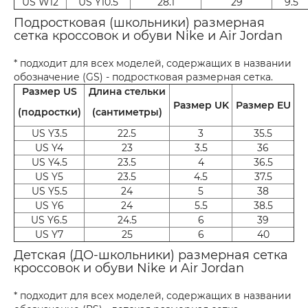
US W12
US Y10.5
28.1
29
9.5
Подростковая (школьники) размерная
сетка кроссовок и обуви Nike и Air Jordan
* подходит для всех моделей, содержащих в названии
обозначение (GS) - подростковая размерная сетка.
Размер US
Длина стельки
Размер UK
Размер EU
(подростки)
(сантиметры)
US Y3.5
22.5
3
35.5
US Y4
23
3.5
36
US Y4.5
23.5
4
36.5
US Y5
23.5
4.5
37.5
US Y5.5
24
5
38
US Y6
24
5.5
38.5
US Y6.5
24.5
6
39
US Y7
25
6
40
Детская (ДО-школьники) размерная сетка
кроссовок и обуви Nike и Air Jordan
* подходит для всех моделей, содержащих в названии