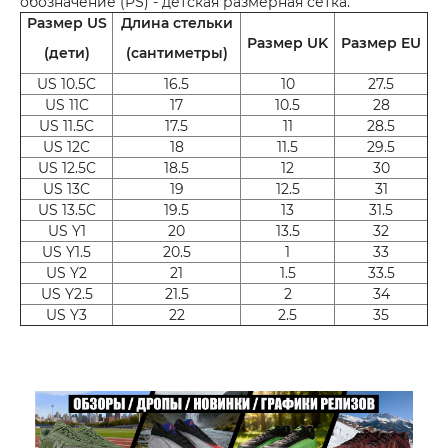
обозначение (PS) - детская размерная сетка.
Размер US
Длина стельки
Размер UK
Размер EU
(дети)
(сантиметры)
US 10.5C
16.5
10
27.5
US 11C
17
10.5
28
US 11.5C
17.5
11
28.5
US 12C
18
11.5
29.5
US 12.5C
18.5
12
30
US 13C
19
12.5
31
US 13.5C
19.5
13
31.5
US Y1
20
13.5
32
US Y1.5
20.5
1
33
US Y2
21
1.5
33.5
US Y2.5
21.5
2
34
US Y3
22
2.5
35