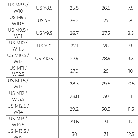
US M8.5 /
US Y8.5
25.8
26.5
7.5
W10
US M9 /
US Y9
26.2
27
8
W10.5
US M9.5 /
US Y9.5
26.7
27.5
8.5
W11
US M10 /
US Y10
27.1
28
9
W11.5
US M10.5 /
US Y10.5
27.5
28.5
9.5
W12
US M11 /
27.9
29
10
W12.5
US M11.5 /
28.3
29.5
10.5
W13
US M12 /
28.8
30
11
W13.5
US M12.5 /
29.2
30.5
11.5
W14
US M13 /
29.6
31
12
W14.5
US M13.5 /
30
31
12.5
W15