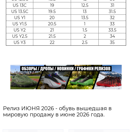
US 13C
19
12.5
31
US 13.5C
19.5
13
31.5
US Y1
20
13.5
32
US Y1.5
20.5
1
33
US Y2
21
1.5
33.5
US Y2.5
21.5
2
34
US Y3
22
2.5
35
Релиз ИЮНЯ 2026 - обувь вышедшая в
мировую продажу в июне 2026 года.