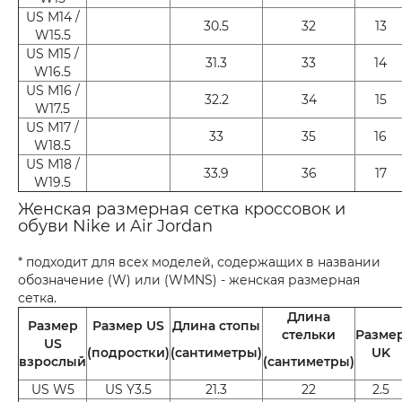
US M14 /
30.5
32
13
W15.5
US M15 /
31.3
33
14
W16.5
US M16 /
32.2
34
15
W17.5
US M17 /
33
35
16
W18.5
US M18 /
33.9
36
17
W19.5
Женская размерная сетка кроссовок и
обуви Nike и Air Jordan
* подходит для всех моделей, содержащих в названии
обозначение (W) или (WMNS) - женская размерная
сетка.
Длина
Размер
Размер US
Длина стопы
стельки
Разме
US
(подростки)
(сантиметры)
UK
взрослый
(сантиметры)
US W5
US Y3.5
21.3
22
2.5