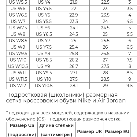
US W5.5
US Y4
21.9
22.5
3
US W6
US Y4.5
22
23
3.5
US W6.5
US Y5
22.9
23.5
4
US W7
US Y5.5
23.3
24
4.5
US W7.5
US Y6
24.1
24.5
5
US W8
US Y6.5
24.5
25
5.5
US W8.5
US Y7
25
25.5
6
US W9
US Y7.5
25.4
26
6.5
US W9.5
US Y8
25.8
26.5
7
US W10
US Y8.5
26.2
27
7.5
US W10.5
US Y9
26.7
27.5
8
US W11
US Y9.5
27.1
28
8.5
US W11.5
US Y10
27.5
28.5
9
US W12
US Y10.5
28.1
29
9.5
Подростковая (школьники) размерная
сетка кроссовок и обуви Nike и Air Jordan
* подходит для всех моделей, содержащих в названии
обозначение (GS) - подростковая размерная сетка.
Размер US
Длина стельки
Размер UK
Размер EU
(подростки)
(сантиметры)