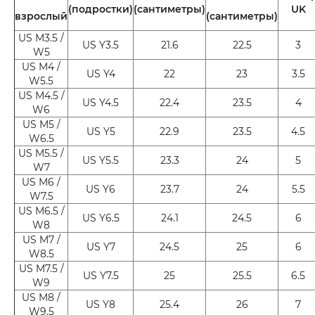
(подростки)
(сантиметры)
UK
взрослый
(сантиметры)
US M3.5 /
US Y3.5
21.6
22.5
3
W5
US M4 /
US Y4
22
23
3.5
W5.5
US M4.5 /
US Y4.5
22.4
23.5
4
W6
US M5 /
US Y5
22.9
23.5
4.5
W6.5
US M5.5 /
US Y5.5
23.3
24
5
W7
US M6 /
US Y6
23.7
24
5.5
W7.5
US M6.5 /
US Y6.5
24.1
24.5
6
W8
US M7 /
US Y7
24.5
25
6
W8.5
US M7.5 /
US Y7.5
25
25.5
6.5
W9
US M8 /
US Y8
25.4
26
7
W9.5