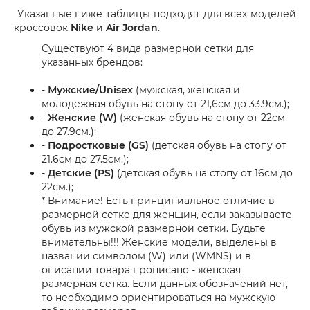
Указанные ниже таблицы подходят для всех моделей
кроссовок
Nike
и
Air Jordan
.
Существуют 4 вида размерной сетки для
указанных брендов:
-
Мужские/Unisex
(мужская, женская и
молодежная обувь на стопу от 21,6см до 33.9см.);
-
Женские (W)
(женская обувь на стопу от 22см
до 27.9см.);
-
Подростковые (GS)
(детская обувь на стопу от
21.6см до 27.5см.);
-
Детские (PS)
(детская обувь на стопу от 16см до
22см.);
* Внимание! Есть принципиальное отличие в
размерной сетке для женщин, если заказываете
обувь из мужской размерной сетки. Будьте
внимательны!!! Женские модели, выделены в
названии символом (W) или (WMNS) и в
описании товара прописано - женская
размерная сетка. Если данных обозначений нет,
то необходимо ориентироваться на мужскую