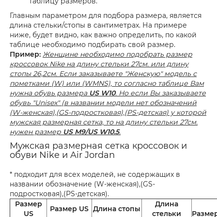
таблицу размеров.
Главным параметром для подбора размера, является
длина стельки/стопы в сантиметрах. На примере
ниже, будет видно, как важно определить, по какой
таблице необходимо подбирать свой размер.
Пример:
Женщине необходимо подобрать размер
кроссовок Nike на длину стельки 27см. или длину
стопы 26,2см. Если заказываете "Женскую" модель с
пометками (W) или (WMNS), то согласно таблице Вам
нужна обувь размера
US W10
. Но если Вы заказываете
обувь "Unisex" (в названии модели нет обозначений
(W-женская),(GS-подростковая),(PS-детская) у которой
мужская размерная сетка, то на длину стельки 27см.
нужен размер
US M9/US W10.5
.
Мужская размерная сетка кроссовок и
обуви Nike и Air Jordan
* подходит для всех моделей, не содержащих в
названии обозначение (W-женская),(GS-
подростковая),(PS-детская).
Размер
Длина
Размер US
Длина стопы
US
стельки
Разме