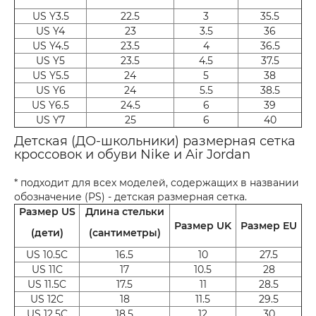
US Y3.5
22.5
3
35.5
US Y4
23
3.5
36
US Y4.5
23.5
4
36.5
US Y5
23.5
4.5
37.5
US Y5.5
24
5
38
US Y6
24
5.5
38.5
US Y6.5
24.5
6
39
US Y7
25
6
40
Детская (ДО-школьники) размерная сетка
кроссовок и обуви Nike и Air Jordan
* подходит для всех моделей, содержащих в названии
обозначение (PS) - детская размерная сетка.
Размер US
Длина стельки
Размер UK
Размер EU
(дети)
(сантиметры)
US 10.5C
16.5
10
27.5
US 11C
17
10.5
28
US 11.5C
17.5
11
28.5
US 12C
18
11.5
29.5
US 12.5C
18.5
12
30