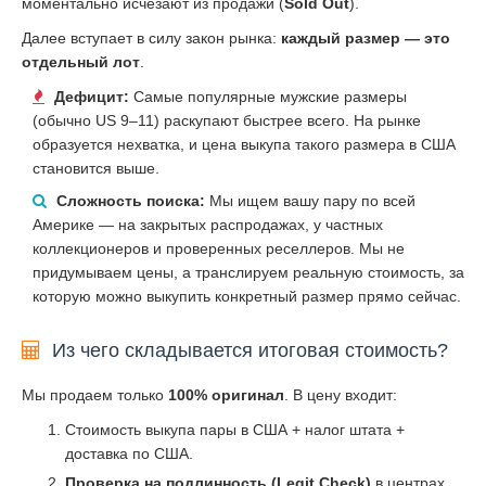
моментально исчезают из продажи (
Sold Out
).
Далее вступает в силу закон рынка:
каждый размер — это
отдельный лот
.
Дефицит:
Самые популярные мужские размеры
(обычно US 9–11) раскупают быстрее всего. На рынке
образуется нехватка, и цена выкупа такого размера в США
становится выше.
Сложность поиска:
Мы ищем вашу пару по всей
Америке — на закрытых распродажах, у частных
коллекционеров и проверенных реселлеров. Мы не
придумываем цены, а транслируем реальную стоимость, за
которую можно выкупить конкретный размер прямо сейчас.
Из чего складывается итоговая стоимость?
Мы продаем только
100% оригинал
. В цену входит:
Стоимость выкупа пары в США + налог штата +
доставка по США.
Проверка на подлинность (Legit Check)
в центрах