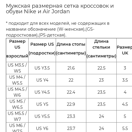
Мужская размерная сетка кроссовок и
обуви Nike и Air Jordan
* подходит для всех моделей, не содержащих в
названии обозначение (W-женская),(GS-
подростковая),(PS-детская).
Размер
Длина
Размер US
Длина стопы
US
стельки
Разме
(подростки)
(сантиметры)
UK
взрослый
(сантиметры)
US M3.5 /
US Y3.5
21.6
22.5
3
W5
US M4 /
US Y4
22
23
3.5
W5.5
US M4.5 /
US Y4.5
22.4
23.5
4
W6
US M5 /
US Y5
22.9
23.5
4.5
W6.5
US M5.5 /
US Y5.5
23.3
24
5
W7
US M6 /
US Y6
23.7
24
5.5
W7.5