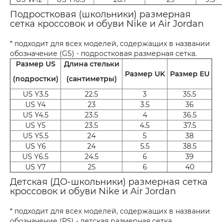
Подростковая (школьники) размерная
сетка кроссовок и обуви Nike и Air Jordan
* подходит для всех моделей, содержащих в названии
обозначение (GS) - подростковая размерная сетка.
Размер US
Длина стельки
Размер UK
Размер EU
(подростки)
(сантиметры)
US Y3.5
22.5
3
35.5
US Y4
23
3.5
36
US Y4.5
23.5
4
36.5
US Y5
23.5
4.5
37.5
US Y5.5
24
5
38
US Y6
24
5.5
38.5
US Y6.5
24.5
6
39
US Y7
25
6
40
Детская (ДО-школьники) размерная сетка
кроссовок и обуви Nike и Air Jordan
* подходит для всех моделей, содержащих в названии
обозначение (PS) - детская размерная сетка.