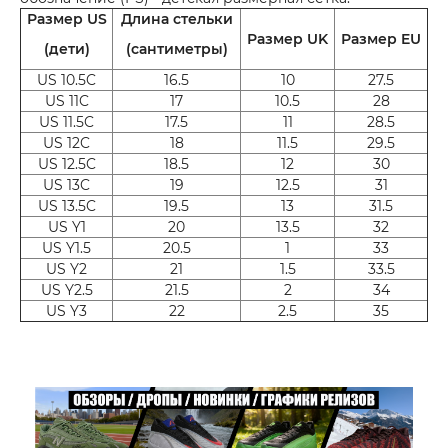
Размер US
Длина стельки
Размер UK
Размер EU
(дети)
(сантиметры)
US 10.5C
16.5
10
27.5
US 11C
17
10.5
28
US 11.5C
17.5
11
28.5
US 12C
18
11.5
29.5
US 12.5C
18.5
12
30
US 13C
19
12.5
31
US 13.5C
19.5
13
31.5
US Y1
20
13.5
32
US Y1.5
20.5
1
33
US Y2
21
1.5
33.5
US Y2.5
21.5
2
34
US Y3
22
2.5
35