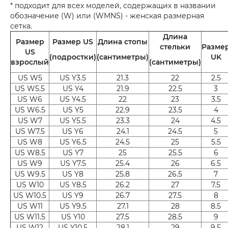
* подходит для всех моделей, содержащих в названии
обозначение (W) или (WMNS) - женская размерная
сетка.
Длина
Размер
Размер US
Длина стопы
стельки
Разме
US
(подростки)
(сантиметры)
UK
взрослый
(сантиметры)
US W5
US Y3.5
21.3
22
2.5
US W5.5
US Y4
21.9
22.5
3
US W6
US Y4.5
22
23
3.5
US W6.5
US Y5
22.9
23.5
4
US W7
US Y5.5
23.3
24
4.5
US W7.5
US Y6
24.1
24.5
5
US W8
US Y6.5
24.5
25
5.5
US W8.5
US Y7
25
25.5
6
US W9
US Y7.5
25.4
26
6.5
US W9.5
US Y8
25.8
26.5
7
US W10
US Y8.5
26.2
27
7.5
US W10.5
US Y9
26.7
27.5
8
US W11
US Y9.5
27.1
28
8.5
US W11.5
US Y10
27.5
28.5
9
US W12
US Y10.5
28.1
29
9.5