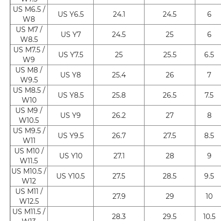
US M6.5 /
US Y6.5
24.1
24.5
6
W8
US M7 /
US Y7
24.5
25
6
W8.5
US M7.5 /
US Y7.5
25
25.5
6.5
W9
US M8 /
US Y8
25.4
26
7
W9.5
US M8.5 /
US Y8.5
25.8
26.5
7.5
W10
US M9 /
US Y9
26.2
27
8
W10.5
US M9.5 /
US Y9.5
26.7
27.5
8.5
W11
US M10 /
US Y10
27.1
28
9
W11.5
US M10.5 /
US Y10.5
27.5
28.5
9.5
W12
US M11 /
27.9
29
10
W12.5
US M11.5 /
28.3
29.5
10.5