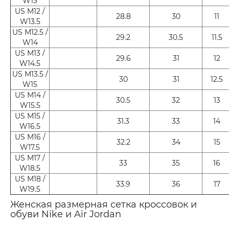
W13
US M12 /
28.8
30
11
W13.5
US M12.5 /
29.2
30.5
11.5
W14
US M13 /
29.6
31
12
W14.5
US M13.5 /
30
31
12.5
W15
US M14 /
30.5
32
13
W15.5
US M15 /
31.3
33
14
W16.5
US M16 /
32.2
34
15
W17.5
US M17 /
33
35
16
W18.5
US M18 /
33.9
36
17
W19.5
Женская размерная сетка кроссовок и
обуви Nike и Air Jordan