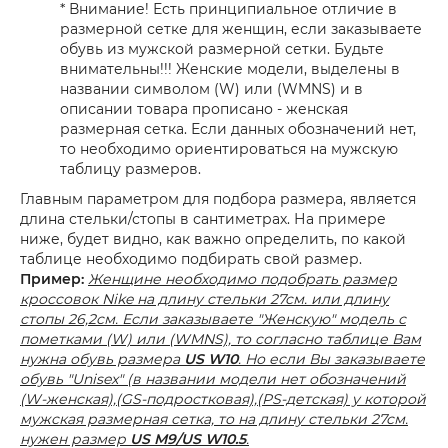
* Внимание! Есть принципиальное отличие в
размерной сетке для женщин, если заказываете
обувь из мужской размерной сетки. Будьте
внимательны!!! Женские модели, выделены в
названии символом (W) или (WMNS) и в
описании товара прописано - женская
размерная сетка. Если данных обозначений нет,
то необходимо ориентироваться на мужскую
таблицу размеров.
Главным параметром для подбора размера, является
длина стельки/стопы в сантиметрах. На примере
ниже, будет видно, как важно определить, по какой
таблице необходимо подбирать свой размер.
Пример:
Женщине необходимо подобрать размер
кроссовок Nike на длину стельки 27см. или длину
стопы 26,2см. Если заказываете "Женскую" модель с
пометками (W) или (WMNS), то согласно таблице Вам
нужна обувь размера
US W10
. Но если Вы заказываете
обувь "Unisex" (в названии модели нет обозначений
(W-женская),(GS-подростковая),(PS-детская) у которой
мужская размерная сетка, то на длину стельки 27см.
нужен размер
US M9/US W10.5
.