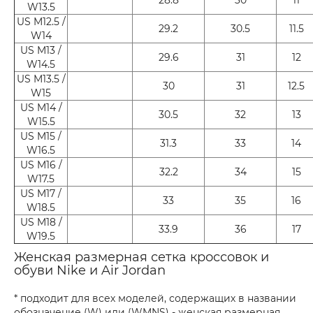
W13.5
US M12.5 /
29.2
30.5
11.5
W14
US M13 /
29.6
31
12
W14.5
US M13.5 /
30
31
12.5
W15
US M14 /
30.5
32
13
W15.5
US M15 /
31.3
33
14
W16.5
US M16 /
32.2
34
15
W17.5
US M17 /
33
35
16
W18.5
US M18 /
33.9
36
17
W19.5
Женская размерная сетка кроссовок и
обуви Nike и Air Jordan
* подходит для всех моделей, содержащих в названии
обозначение (W) или (WMNS) - женская размерная