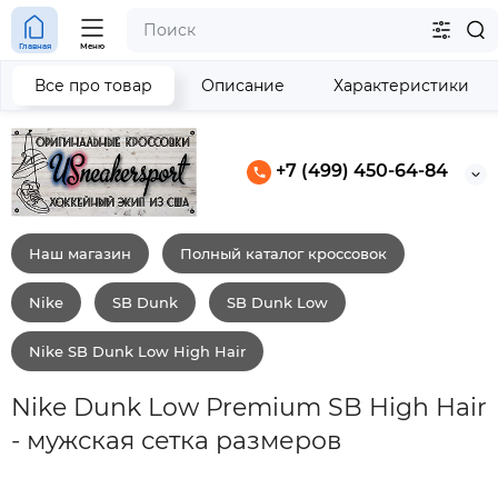
Главная
Меню
Все про товар
Описание
Характеристики
+7 (499) 450-64-84
Наш магазин
Полный каталог кроссовок
Nike
SB Dunk
SB Dunk Low
Nike SB Dunk Low High Hair
Nike Dunk Low Premium SB High Hair
- мужская сетка размеров