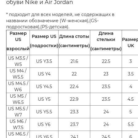
обуви Nike и Air Jordan
* подходит для всех моделей, не содержащих в
названии обозначение (W-женская),(GS-
подростковая),(PS-детская).
Размер
Длина
Размер US
Длина стопы
US
стельки
Разме
(подростки)
(сантиметры)
UK
взрослый
(сантиметры)
US M3.5 /
US Y3.5
21.6
22.5
3
W5
US M4 /
US Y4
22
23
3.5
W5.5
US M4.5 /
US Y4.5
22.4
23.5
4
W6
US M5 /
US Y5
22.9
23.5
4.5
W6.5
US M5.5 /
US Y5.5
23.3
24
5
W7
US M6 /
US Y6
23.7
24
5.5
W7.5
US M6.5 /
US Y6.5
24.1
24.5
6