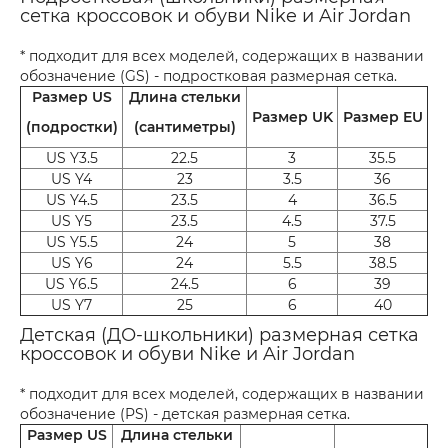
сетка кроссовок и обуви Nike и Air Jordan
* подходит для всех моделей, содержащих в названии
обозначение (GS) - подростковая размерная сетка.
Размер US
Длина стельки
Размер UK
Размер EU
(подростки)
(сантиметры)
US Y3.5
22.5
3
35.5
US Y4
23
3.5
36
US Y4.5
23.5
4
36.5
US Y5
23.5
4.5
37.5
US Y5.5
24
5
38
US Y6
24
5.5
38.5
US Y6.5
24.5
6
39
US Y7
25
6
40
Детская (ДО-школьники) размерная сетка
кроссовок и обуви Nike и Air Jordan
* подходит для всех моделей, содержащих в названии
обозначение (PS) - детская размерная сетка.
Размер US
Длина стельки