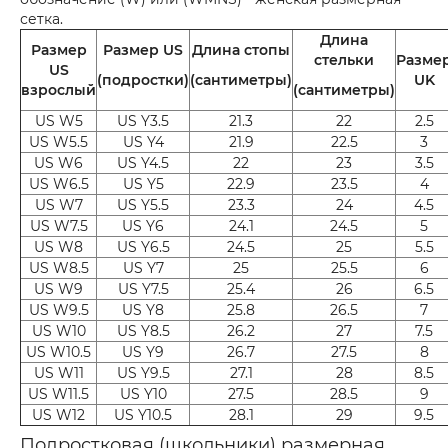
сетка.
Длина
Размер
Размер US
Длина стопы
стельки
Разме
US
(подростки)
(сантиметры)
UK
взрослый
(сантиметры)
US W5
US Y3.5
21.3
22
2.5
US W5.5
US Y4
21.9
22.5
3
US W6
US Y4.5
22
23
3.5
US W6.5
US Y5
22.9
23.5
4
US W7
US Y5.5
23.3
24
4.5
US W7.5
US Y6
24.1
24.5
5
US W8
US Y6.5
24.5
25
5.5
US W8.5
US Y7
25
25.5
6
US W9
US Y7.5
25.4
26
6.5
US W9.5
US Y8
25.8
26.5
7
US W10
US Y8.5
26.2
27
7.5
US W10.5
US Y9
26.7
27.5
8
US W11
US Y9.5
27.1
28
8.5
US W11.5
US Y10
27.5
28.5
9
US W12
US Y10.5
28.1
29
9.5
Подростковая (школьники) размерная