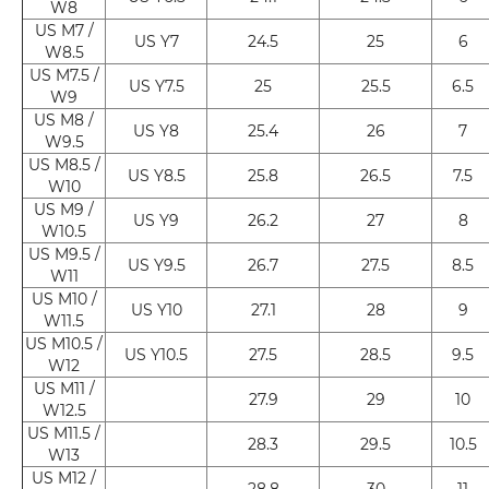
W8
US M7 /
US Y7
24.5
25
6
W8.5
US M7.5 /
US Y7.5
25
25.5
6.5
W9
US M8 /
US Y8
25.4
26
7
W9.5
US M8.5 /
US Y8.5
25.8
26.5
7.5
W10
US M9 /
US Y9
26.2
27
8
W10.5
US M9.5 /
US Y9.5
26.7
27.5
8.5
W11
US M10 /
US Y10
27.1
28
9
W11.5
US M10.5 /
US Y10.5
27.5
28.5
9.5
W12
US M11 /
27.9
29
10
W12.5
US M11.5 /
28.3
29.5
10.5
W13
US M12 /
28.8
30
11