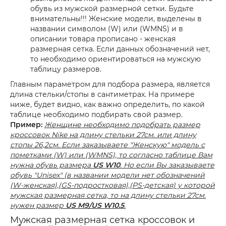
обувь из мужской размерной сетки. Будьте
внимательны!!! Женские модели, выделены в
названии символом (W) или (WMNS) и в
описании товара прописано - женская
размерная сетка. Если данных обозначений нет,
то необходимо ориентироваться на мужскую
таблицу размеров.
Главным параметром для подбора размера, является
длина стельки/стопы в сантиметрах. На примере
ниже, будет видно, как важно определить, по какой
таблице необходимо подбирать свой размер.
Пример:
Женщине необходимо подобрать размер
кроссовок Nike на длину стельки 27см. или длину
стопы 26,2см. Если заказываете "Женскую" модель с
пометками (W) или (WMNS), то согласно таблице Вам
нужна обувь размера
US W10
. Но если Вы заказываете
обувь "Unisex" (в названии модели нет обозначений
(W-женская),(GS-подростковая),(PS-детская) у которой
мужская размерная сетка, то на длину стельки 27см.
нужен размер
US M9/US W10.5
.
Мужская размерная сетка кроссовок и