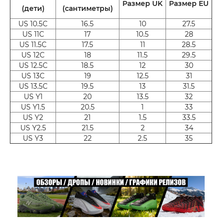
Размер UK
Размер EU
(дети)
(сантиметры)
US 10.5C
16.5
10
27.5
US 11C
17
10.5
28
US 11.5C
17.5
11
28.5
US 12C
18
11.5
29.5
US 12.5C
18.5
12
30
US 13C
19
12.5
31
US 13.5C
19.5
13
31.5
US Y1
20
13.5
32
US Y1.5
20.5
1
33
US Y2
21
1.5
33.5
US Y2.5
21.5
2
34
US Y3
22
2.5
35