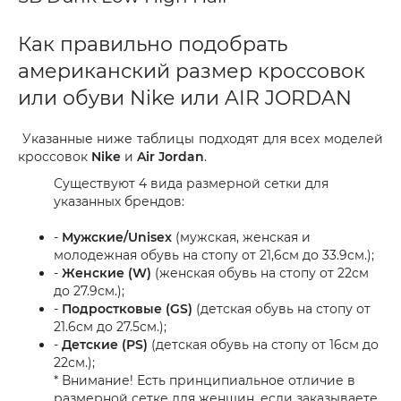
Как правильно подобрать
американский размер кроссовок
или обуви Nike или AIR JORDAN
Указанные ниже таблицы подходят для всех моделей
кроссовок
Nike
и
Air Jordan
.
Существуют 4 вида размерной сетки для
указанных брендов:
-
Мужские/Unisex
(мужская, женская и
молодежная обувь на стопу от 21,6см до 33.9см.);
-
Женские (W)
(женская обувь на стопу от 22см
до 27.9см.);
-
Подростковые (GS)
(детская обувь на стопу от
21.6см до 27.5см.);
-
Детские (PS)
(детская обувь на стопу от 16см до
22см.);
* Внимание! Есть принципиальное отличие в
размерной сетке для женщин, если заказываете