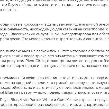
ом Rayssa, её вышитый логотип на пятке и персонализиров
о цветов.
йтбординговые кроссовки, а дань уважения динамичной эне
ункциональность, необходимую для катания на скейтборде, 
 среде. Классический силуэт Dunk Low адаптирован для об
нтроля доски. Эта модель станет выразительным акцентом 
а, выполненная из легкой пены. Этот материал обеспечи
риземлении после трюка, что значительно повышает комфо
м рисунком Pivot Circle, характерным для легендарных ба
ние с поверхностью и высокую долговечность, позволяя со
 премиальной кожи в сочетании с текстильными накладками
ами на средней панели, что придаёт дизайну тактильную г
носостойкость, но и эстетическую привлекательность моде
Royal Blue на правом — ярко подчёркивают уникальность и и
Royal Blue, Vivid Purple, White и Gum Yellow, отражает ярк
ировать кроссовки в разнообразные стили, от спортивных д