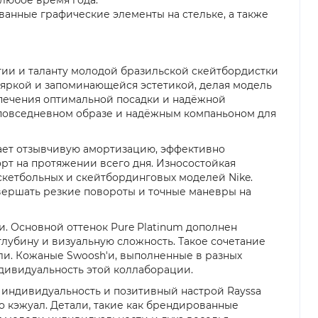
анные графические элементы на стельке, а также
ргии и таланту молодой бразильской скейтбордистки
с яркой и запоминающейся эстетикой, делая модель
еспечения оптимальной посадки и надёжной
в повседневном образе и надёжным компаньоном для
вает отзывчивую амортизацию, эффективно
рт на протяжении всего дня. Износостойкая
скетбольных и скейтбординговых моделей Nike.
вершать резкие повороты и точные маневры на
. Основной оттенок Pure Platinum дополнен
лубину и визуальную сложность. Такое сочетание
ли. Кожаные Swoosh'и, выполненные в разных
ндивидуальность этой коллаборации.
ую индивидуальность и позитивный настрой Rayssa
о кэжуал. Детали, такие как брендированные