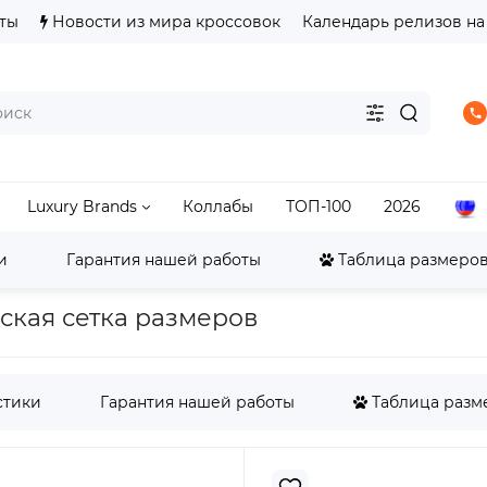
ты
Новости из мира кроссовок
Календарь релизов на
Luxury Brands
Коллабы
ТОП-100
2026
и
Гарантия нашей работы
Таблица размеров 
SB Dunk
SB Dunk Low
Nike SB Dunk Low Rayssa
жская сетка размеров
стики
Гарантия нашей работы
Таблица разме