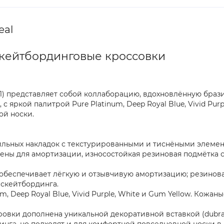
eal
 Скейтбординговые кроссовки
001) представляет собой коллаборацию, вдохновлённую брази
с яркой палитрой Pure Platinum, Deep Royal Blue, Vivid Pur
ой носки.
ильных накладок с текстурированными и тиснёными элемен
ны для амортизации, износостойкая резиновая подмётка с 
беспечивает лёгкую и отзывчивую амортизацию; резиновая 
 скейтбординга.
 Deep Royal Blue, Vivid Purple, White и Gum Yellow. Кожаны
овки дополнена уникальной декоративной вставкой (dubrae
инга, но подходят и для комфортной повседневной носки в