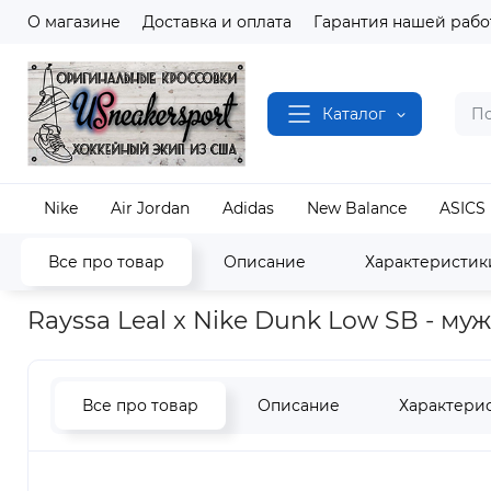
О магазине
Доставка и оплата
Гарантия нашей рабо
Каталог
Nike
Air Jordan
Adidas
New Balance
ASICS
Все про товар
Описание
Характеристик
Наш магазин
Полный каталог кроссовок
Nike
Rayssa Leal x Nike Dunk Low SB - му
Все про товар
Описание
Характери