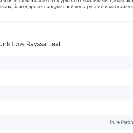
тивная вставка-dubrae на шнурках со смайликами, добавляю
зона, благодаря их продуманной конструкции и материала
nk Low Rayssa Leal
Pure Plati