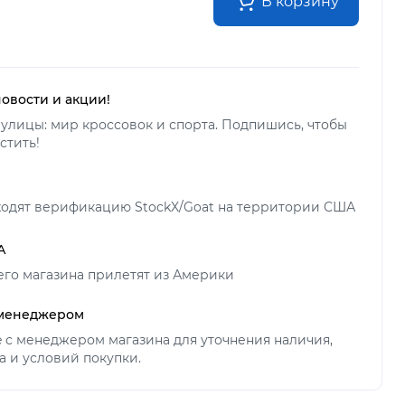
В корзину
новости и акции!
улицы: мир кроссовок и спорта. Подпишись, чтобы
стить!
ходят верификацию StockX/Goat на территории США
А
его магазина прилетят из Америки
 менеджером
ne с менеджером магазина для уточнения наличия,
а и условий покупки.