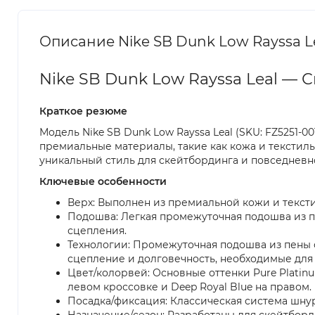
Описание Nike SB Dunk Low Rayssa L
Nike SB Dunk Low Rayssa Leal —
Краткое резюме
Модель Nike SB Dunk Low Rayssa Leal (SKU: FZ5251-
премиальные материалы, такие как кожа и текстиль, 
уникальный стиль для скейтбординга и повседневн
Ключевые особенности
Верх: Выполнен из премиальной кожи и текст
Подошва: Легкая промежуточная подошва из пе
сцепления.
Технологии: Промежуточная подошва из пены о
сцепление и долговечность, необходимые для
Цвет/колорвей: Основные оттенки Pure Platinum,
левом кроссовке и Deep Royal Blue на правом.
Посадка/фиксация: Классическая система шнур
Назначение/сезон: Разработаны для скейтборд