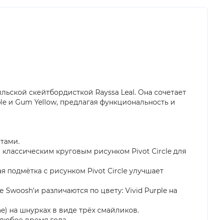
льской скейтбордисткой Rayssa Leal. Она сочетает
ple и Gum Yellow, предлагая функциональность и
тами.
классическим круговым рисунком Pivot Circle для
подмётка с рисунком Pivot Circle улучшает
е Swoosh'и различаются по цвету: Vivid Purple на
) на шнурках в виде трёх смайликов.
 любое время года.