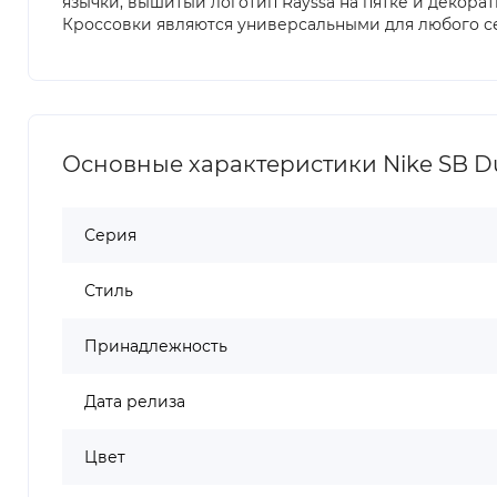
язычки, вышитый логотип Rayssa на пятке и декора
Кроссовки являются универсальными для любого се
Основные характеристики Nike SB Du
Серия
Стиль
Принадлежность
Дата релиза
Цвет