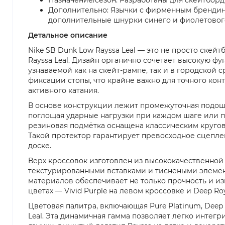
Дополнительно: Язычки с фирменным брендинг
дополнительные шнурки синего и фиолетовог
Детальное описание
Nike SB Dunk Low Rayssa Leal — это не просто ске
Rayssa Leal. Дизайн органично сочетает высокую ф
узнаваемой как на скейт-рампе, так и в городской
фиксации стопы, что крайне важно для точного ко
активного катания.
В основе конструкции лежит промежуточная подошв
поглощая ударные нагрузки при каждом шаге или п
резиновая подмётка оснащена классическим круговы
Такой протектор гарантирует превосходное сцепле
доске.
Верх кроссовок изготовлен из высококачественной
текстурированными вставками и тиснёными элемент
материалов обеспечивает не только прочность и из
цветах — Vivid Purple на левом кроссовке и Deep 
Цветовая палитра, включающая Pure Platinum, Deep 
Leal. Эта динамичная гамма позволяет легко интегр