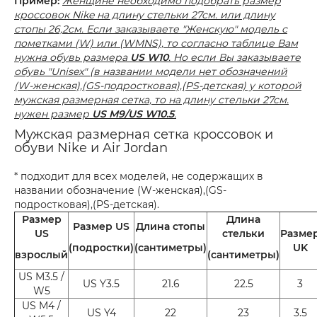
Пример:
Женщине необходимо подобрать размер
кроссовок Nike на длину стельки 27см. или длину
стопы 26,2см. Если заказываете "Женскую" модель с
пометками (W) или (WMNS), то согласно таблице Вам
нужна обувь размера
US W10
. Но если Вы заказываете
обувь "Unisex" (в названии модели нет обозначений
(W-женская),(GS-подростковая),(PS-детская) у которой
мужская размерная сетка, то на длину стельки 27см.
нужен размер
US M9/US W10.5
.
Мужская размерная сетка кроссовок и
обуви Nike и Air Jordan
* подходит для всех моделей, не содержащих в
названии обозначение (W-женская),(GS-
подростковая),(PS-детская).
Размер
Длина
Размер US
Длина стопы
US
стельки
Разме
(подростки)
(сантиметры)
UK
взрослый
(сантиметры)
US M3.5 /
US Y3.5
21.6
22.5
3
W5
US M4 /
US Y4
22
23
3.5