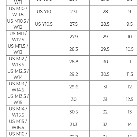
W11
US M10 /
US Y10
27.1
28
9
W11.5
US M10.5 /
US Y10.5
27.5
28.5
9.5
W12
US M11 /
27.9
29
10
W12.5
US M11.5 /
28.3
29.5
10.5
W13
US M12 /
28.8
30
11
W13.5
US M12.5 /
29.2
30.5
11.5
W14
US M13 /
29.6
31
12
W14.5
US M13.5 /
30
31
12.5
W15
US M14 /
30.5
32
13
W15.5
US M15 /
31.3
33
14
W16.5
US M16 /
32.2
34
15