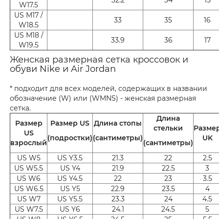
W17.5
US M17 /
33
35
16
W18.5
US M18 /
33.9
36
17
W19.5
Женская размерная сетка кроссовок и
обуви Nike и Air Jordan
* подходит для всех моделей, содержащих в названии
обозначение (W) или (WMNS) - женская размерная
сетка.
Длина
Размер
Размер US
Длина стопы
стельки
Разме
US
(подростки)
(сантиметры)
UK
взрослый
(сантиметры)
US W5
US Y3.5
21.3
22
2.5
US W5.5
US Y4
21.9
22.5
3
US W6
US Y4.5
22
23
3.5
US W6.5
US Y5
22.9
23.5
4
US W7
US Y5.5
23.3
24
4.5
US W7.5
US Y6
24.1
24.5
5