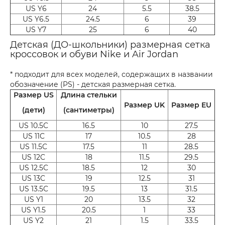
US Y6
24
5.5
38.5
US Y6.5
24.5
6
39
US Y7
25
6
40
Детская (ДО-школьники) размерная сетка
кроссовок и обуви Nike и Air Jordan
* подходит для всех моделей, содержащих в названии
обозначение (PS) - детская размерная сетка.
Размер US
Длина стельки
Размер UK
Размер EU
(дети)
(сантиметры)
US 10.5C
16.5
10
27.5
US 11C
17
10.5
28
US 11.5C
17.5
11
28.5
US 12C
18
11.5
29.5
US 12.5C
18.5
12
30
US 13C
19
12.5
31
US 13.5C
19.5
13
31.5
US Y1
20
13.5
32
US Y1.5
20.5
1
33
US Y2
21
1.5
33.5