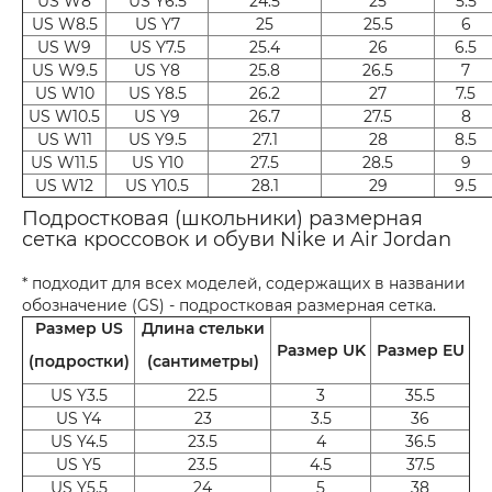
US W8
US Y6.5
24.5
25
5.5
US W8.5
US Y7
25
25.5
6
US W9
US Y7.5
25.4
26
6.5
US W9.5
US Y8
25.8
26.5
7
US W10
US Y8.5
26.2
27
7.5
US W10.5
US Y9
26.7
27.5
8
US W11
US Y9.5
27.1
28
8.5
US W11.5
US Y10
27.5
28.5
9
US W12
US Y10.5
28.1
29
9.5
Подростковая (школьники) размерная
сетка кроссовок и обуви Nike и Air Jordan
* подходит для всех моделей, содержащих в названии
обозначение (GS) - подростковая размерная сетка.
Размер US
Длина стельки
Размер UK
Размер EU
(подростки)
(сантиметры)
US Y3.5
22.5
3
35.5
US Y4
23
3.5
36
US Y4.5
23.5
4
36.5
US Y5
23.5
4.5
37.5
US Y5.5
24
5
38