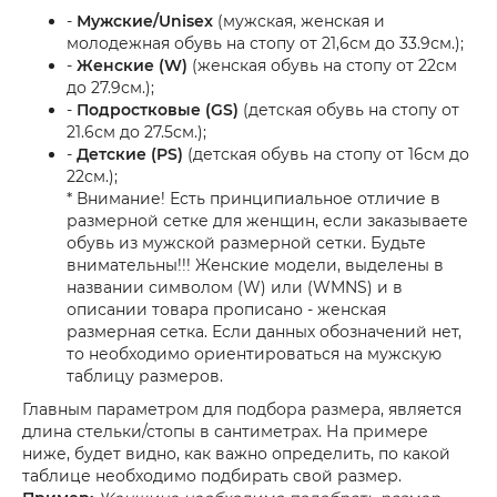
-
Мужские/Unisex
(мужская, женская и
молодежная обувь на стопу от 21,6см до 33.9см.);
-
Женские (W)
(женская обувь на стопу от 22см
до 27.9см.);
-
Подростковые (GS)
(детская обувь на стопу от
21.6см до 27.5см.);
-
Детские (PS)
(детская обувь на стопу от 16см до
22см.);
* Внимание! Есть принципиальное отличие в
размерной сетке для женщин, если заказываете
обувь из мужской размерной сетки. Будьте
внимательны!!! Женские модели, выделены в
названии символом (W) или (WMNS) и в
описании товара прописано - женская
размерная сетка. Если данных обозначений нет,
то необходимо ориентироваться на мужскую
таблицу размеров.
Главным параметром для подбора размера, является
длина стельки/стопы в сантиметрах. На примере
ниже, будет видно, как важно определить, по какой
таблице необходимо подбирать свой размер.