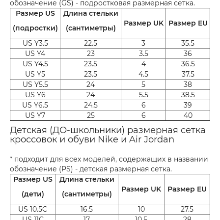
обозначение (GS) - подростковая размерная сетка.
Размер US
Длина стельки
Размер UK
Размер EU
(подростки)
(сантиметры)
US Y3.5
22.5
3
35.5
US Y4
23
3.5
36
US Y4.5
23.5
4
36.5
US Y5
23.5
4.5
37.5
US Y5.5
24
5
38
US Y6
24
5.5
38.5
US Y6.5
24.5
6
39
US Y7
25
6
40
Детская (ДО-школьники) размерная сетка
кроссовок и обуви Nike и Air Jordan
* подходит для всех моделей, содержащих в названии
обозначение (PS) - детская размерная сетка.
Размер US
Длина стельки
Размер UK
Размер EU
(дети)
(сантиметры)
US 10.5C
16.5
10
27.5
US 11C
17
10.5
28