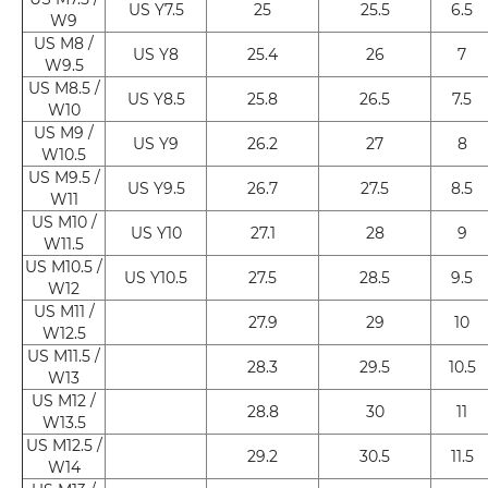
US Y7.5
25
25.5
6.5
W9
US M8 /
US Y8
25.4
26
7
W9.5
US M8.5 /
US Y8.5
25.8
26.5
7.5
W10
US M9 /
US Y9
26.2
27
8
W10.5
US M9.5 /
US Y9.5
26.7
27.5
8.5
W11
US M10 /
US Y10
27.1
28
9
W11.5
US M10.5 /
US Y10.5
27.5
28.5
9.5
W12
US M11 /
27.9
29
10
W12.5
US M11.5 /
28.3
29.5
10.5
W13
US M12 /
28.8
30
11
W13.5
US M12.5 /
29.2
30.5
11.5
W14