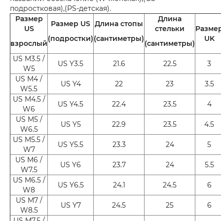
подростковая),(PS-детская).
Размер
Длина
Размер US
Длина стопы
US
стельки
Разме
(подростки)
(сантиметры)
UK
взрослый
(сантиметры)
US M3.5 /
US Y3.5
21.6
22.5
3
W5
US M4 /
US Y4
22
23
3.5
W5.5
US M4.5 /
US Y4.5
22.4
23.5
4
W6
US M5 /
US Y5
22.9
23.5
4.5
W6.5
US M5.5 /
US Y5.5
23.3
24
5
W7
US M6 /
US Y6
23.7
24
5.5
W7.5
US M6.5 /
US Y6.5
24.1
24.5
6
W8
US M7 /
US Y7
24.5
25
6
W8.5
US M7.5 /