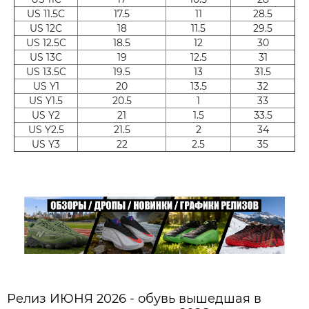
US 11.5C
17.5
11
28.5
US 12C
18
11.5
29.5
US 12.5C
18.5
12
30
US 13C
19
12.5
31
US 13.5C
19.5
13
31.5
US Y1
20
13.5
32
US Y1.5
20.5
1
33
US Y2
21
1.5
33.5
US Y2.5
21.5
2
34
US Y3
22
2.5
35
Релиз ИЮНЯ 2026 - обувь вышедшая в