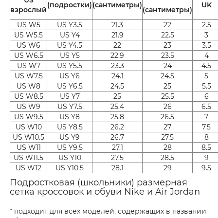
(подростки)
(сантиметры)
UK
взрослый
(сантиметры)
US W5
US Y3.5
21.3
22
2.5
US W5.5
US Y4
21.9
22.5
3
US W6
US Y4.5
22
23
3.5
US W6.5
US Y5
22.9
23.5
4
US W7
US Y5.5
23.3
24
4.5
US W7.5
US Y6
24.1
24.5
5
US W8
US Y6.5
24.5
25
5.5
US W8.5
US Y7
25
25.5
6
US W9
US Y7.5
25.4
26
6.5
US W9.5
US Y8
25.8
26.5
7
US W10
US Y8.5
26.2
27
7.5
US W10.5
US Y9
26.7
27.5
8
US W11
US Y9.5
27.1
28
8.5
US W11.5
US Y10
27.5
28.5
9
US W12
US Y10.5
28.1
29
9.5
Подростковая (школьники) размерная
сетка кроссовок и обуви Nike и Air Jordan
* подходит для всех моделей, содержащих в названии