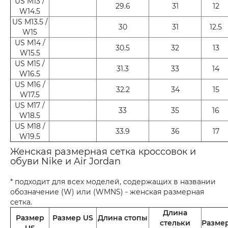
US M13 /
29.6
31
12
W14.5
US M13.5 /
30
31
12.5
W15
US M14 /
30.5
32
13
W15.5
US M15 /
31.3
33
14
W16.5
US M16 /
32.2
34
15
W17.5
US M17 /
33
35
16
W18.5
US M18 /
33.9
36
17
W19.5
Женская размерная сетка кроссовок и
обуви Nike и Air Jordan
* подходит для всех моделей, содержащих в названии
обозначение (W) или (WMNS) - женская размерная
сетка.
Длина
Размер
Размер US
Длина стопы
стельки
Разме
US