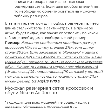
описании товара прописано - женская
размерная сетка. Если данных обозначений нет,
то необходимо ориентироваться на мужскую
таблицу размеров.
Главным параметром для подбора размера, является
длина стельки/стопы в сантиметрах. На примере
ниже, будет видно, как важно определить, по какой
таблице необходимо подбирать свой размер.
Пример:
Женщине необходимо подобрать размер
кроссовок Nike на длину стельки 27см. или длину
стопы 26,2см. Если заказываете "Женскую" модель с
пометками (W) или (WMNS), то согласно таблице Вам
нужна обувь размера
US W10
. Но если Вы заказываете
обувь "Unisex" (в названии модели нет обозначений
(W-женская),(GS-подростковая),(PS-детская) у которой
мужская размерная сетка, то на длину стельки 27см.
нужен размер
US M9/US W10.5
.
Мужская размерная сетка кроссовок и
обуви Nike и Air Jordan
* подходит для всех моделей, не содержащих в
названии обозначение (W-женская),(GS-