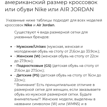
американский размер кроссовок
или обуви Nike или AIR JORDAN
Указанные ниже таблицы подходят для всех моделей
кроссовок
Nike
и
Air Jordan
.
Существуют 4 вида размерной сетки для
указанных брендов:
-
Мужские/Unisex
(мужская, женская и
молодежная обувь на стопу от 21,6см до 33.9см.);
-
Женские (W)
(женская обувь на стопу от 22см
до 27.9см.);
-
Подростковые (GS)
(детская обувь на стопу от
21.6см до 27.5см.);
-
Детские (PS)
(детская обувь на стопу от 16см до
22см.);
* Внимание! Есть принципиальное отличие в
размерной сетке для женщин, если заказываете
обувь из мужской размерной сетки. Будьте
внимательны!!! Женские модели, выделены в
названии символом (W) или (WMNS) и в