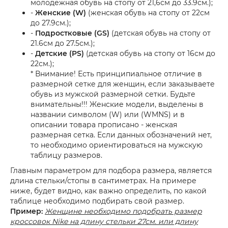
молодежная обувь на стопу от 21,6см до 33.9см.);
-
Женские (W)
(женская обувь на стопу от 22см
до 27.9см.);
-
Подростковые (GS)
(детская обувь на стопу от
21.6см до 27.5см.);
-
Детские (PS)
(детская обувь на стопу от 16см до
22см.);
* Внимание! Есть принципиальное отличие в
размерной сетке для женщин, если заказываете
обувь из мужской размерной сетки. Будьте
внимательны!!! Женские модели, выделены в
названии символом (W) или (WMNS) и в
описании товара прописано - женская
размерная сетка. Если данных обозначений нет,
то необходимо ориентироваться на мужскую
таблицу размеров.
Главным параметром для подбора размера, является
длина стельки/стопы в сантиметрах. На примере
ниже, будет видно, как важно определить, по какой
таблице необходимо подбирать свой размер.
Пример:
Женщине необходимо подобрать размер
кроссовок Nike на длину стельки 27см. или длину