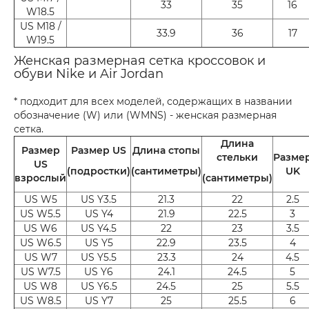
33
35
16
W18.5
US M18 /
33.9
36
17
W19.5
Женская размерная сетка кроссовок и
обуви Nike и Air Jordan
* подходит для всех моделей, содержащих в названии
обозначение (W) или (WMNS) - женская размерная
сетка.
Длина
Размер
Размер US
Длина стопы
стельки
Разме
US
(подростки)
(сантиметры)
UK
взрослый
(сантиметры)
US W5
US Y3.5
21.3
22
2.5
US W5.5
US Y4
21.9
22.5
3
US W6
US Y4.5
22
23
3.5
US W6.5
US Y5
22.9
23.5
4
US W7
US Y5.5
23.3
24
4.5
US W7.5
US Y6
24.1
24.5
5
US W8
US Y6.5
24.5
25
5.5
US W8.5
US Y7
25
25.5
6