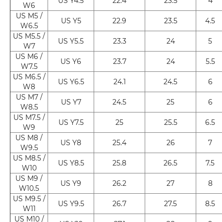
US Y4.5
22.4
23.5
4
W6
US M5 /
US Y5
22.9
23.5
4.5
W6.5
US M5.5 /
US Y5.5
23.3
24
5
W7
US M6 /
US Y6
23.7
24
5.5
W7.5
US M6.5 /
US Y6.5
24.1
24.5
6
W8
US M7 /
US Y7
24.5
25
6
W8.5
US M7.5 /
US Y7.5
25
25.5
6.5
W9
US M8 /
US Y8
25.4
26
7
W9.5
US M8.5 /
US Y8.5
25.8
26.5
7.5
W10
US M9 /
US Y9
26.2
27
8
W10.5
US M9.5 /
US Y9.5
26.7
27.5
8.5
W11
US M10 /