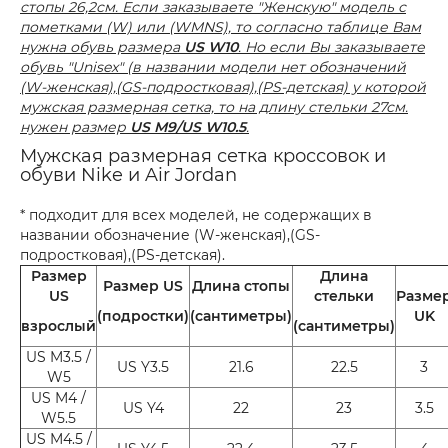
стопы 26,2см. Если заказываете "Женскую" модель с
пометками (W) или (WMNS), то согласно таблице Вам
нужна обувь размера
US W10
. Но если Вы заказываете
обувь "Unisex" (в названии модели нет обозначений
(W-женская),(GS-подростковая),(PS-детская) у которой
мужская размерная сетка, то на длину стельки 27см.
нужен размер
US M9/US W10.5
.
Мужская размерная сетка кроссовок и
обуви Nike и Air Jordan
* подходит для всех моделей, не содержащих в
названии обозначение (W-женская),(GS-
подростковая),(PS-детская).
Размер
Длина
Размер US
Длина стопы
US
стельки
Разме
(подростки)
(сантиметры)
UK
взрослый
(сантиметры)
US M3.5 /
US Y3.5
21.6
22.5
3
W5
US M4 /
US Y4
22
23
3.5
W5.5
US M4.5 /