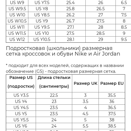
US W9
US Y7.5
25.4
26
6.5
US W9.5
US Y8
25.8
26.5
7
US W10
US Y8.5
26.2
27
7.5
US W10.5
US Y9
26.7
27.5
8
US W11
US Y9.5
27.1
28
8.5
US W11.5
US Y10
27.5
28.5
9
US W12
US Y10.5
28.1
29
9.5
Подростковая (школьники) размерная
сетка кроссовок и обуви Nike и Air Jordan
* подходит для всех моделей, содержащих в названии
обозначение (GS) - подростковая размерная сетка.
Размер US
Длина стельки
Размер UK
Размер EU
(подростки)
(сантиметры)
US Y3.5
22.5
3
35.5
US Y4
23
3.5
36
US Y4.5
23.5
4
36.5
US Y5
23.5
4.5
37.5
US Y5.5
24
5
38
US Y6
24
5.5
38.5