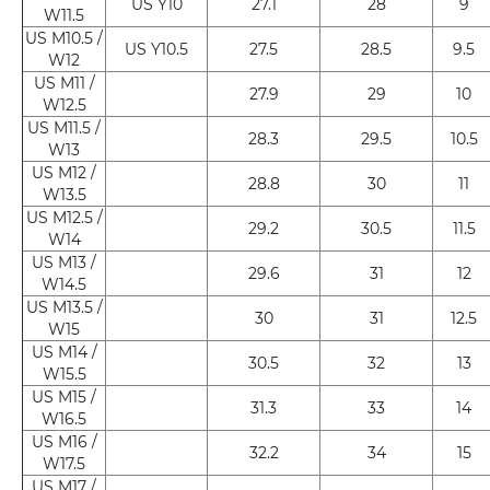
US Y10
27.1
28
9
W11.5
US M10.5 /
US Y10.5
27.5
28.5
9.5
W12
US M11 /
27.9
29
10
W12.5
US M11.5 /
28.3
29.5
10.5
W13
US M12 /
28.8
30
11
W13.5
US M12.5 /
29.2
30.5
11.5
W14
US M13 /
29.6
31
12
W14.5
US M13.5 /
30
31
12.5
W15
US M14 /
30.5
32
13
W15.5
US M15 /
31.3
33
14
W16.5
US M16 /
32.2
34
15
W17.5
US M17 /