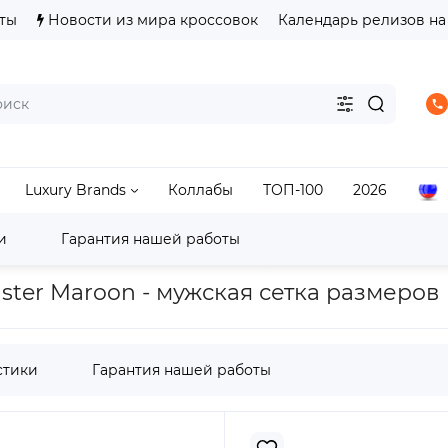
ты
Новости из мира кроссовок
Календарь релизов на
Luxury Brands
Коллабы
ТОП-100
2026
и
Гарантия нашей работы
ok
Club C
Кроссовки Reebok Club C 85 Chalk Alabaster
aster Maroon - мужская сетка размеров
стики
Гарантия нашей работы