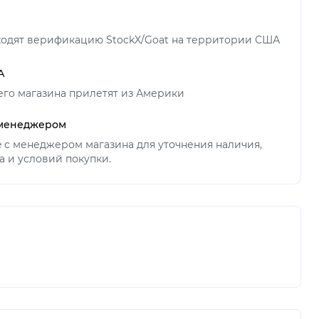
ходят верификацию StockX/Goat на территории США
А
его магазина прилетят из Америки
 менеджером
ne с менеджером магазина для уточнения наличия,
а и условий покупки.