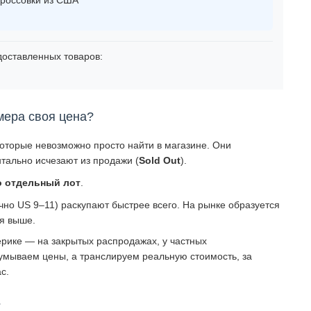
оставленных товаров:
мера своя цена?
которые невозможно просто найти в магазине. Они
тально исчезают из продажи (
Sold Out
).
о отдельный лот
.
о US 9–11) раскупают быстрее всего. На рынке образуется
ся выше.
рике — на закрытых распродажах, у частных
умываем цены, а транслируем реальную стоимость, за
с.
?