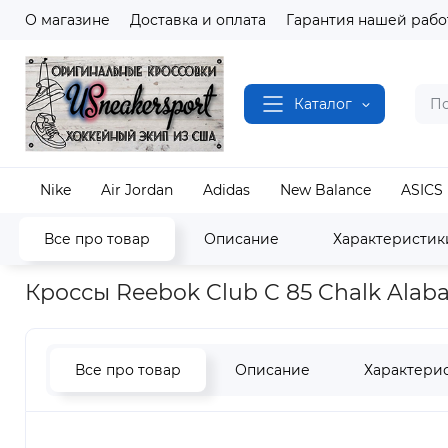
О магазине
Доставка и оплата
Гарантия нашей рабо
Каталог
Nike
Air Jordan
Adidas
New Balance
ASICS
Все про товар
Описание
Характеристик
Наш магазин
Полный каталог кроссовок
Reeb
Кроссы Reebok Club C 85 Chalk Alab
Все про товар
Описание
Характери