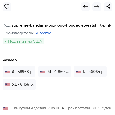
Код:
supreme-bandana-box-logo-hooded-sweatshirt-pink
Производитель:
Supreme
Под заказ из США
Размер
S
- 58968 р.
M
- 41860 р.
L
- 46064 р.
XL
- 61156 р.
— выкупим и доставим из
США
. Срок поставки
30-35 суток