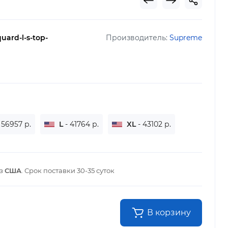
uard-l-s-top-
Производитель:
Supreme
 56957 р.
L
- 41764 р.
XL
- 43102 р.
из
США
. Срок поставки
30-35 суток
В корзину