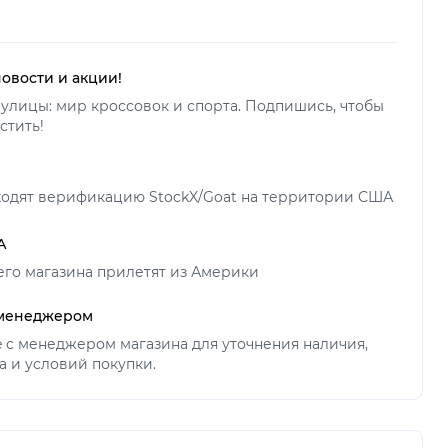
новости и акции!
улицы: мир кроссовок и спорта. Подпишись, чтобы
стить!
ходят верификацию StockX/Goat на территории США
А
его магазина прилетят из Америки
 менеджером
ne с менеджером магазина для уточнения наличия,
а и условий покупки.