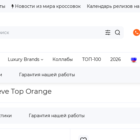
ты
Новости из мира кроссовок
Календарь релизов на
Luxury Brands
Коллабы
ТОП-100
2026
и
Гарантия нашей работы
Tops/Sweatshirts
Supreme Big Cats Jacquard L/S Top O
eve Top Orange
стики
Гарантия нашей работы