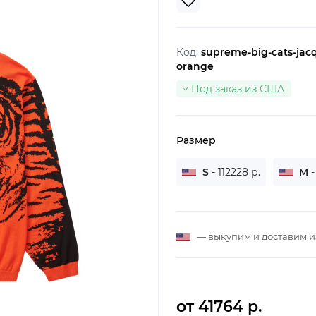
Код:
supreme-big-cats-jacq
orange
Под заказ из США
Размер
S
- 112228 р.
M
-
— выкупим и доставим 
от 41764 р.