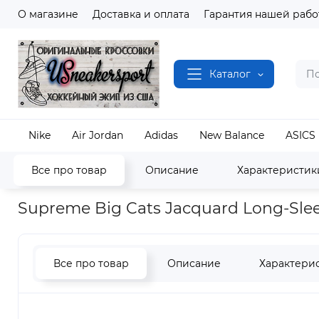
О магазине
Доставка и оплата
Гарантия нашей рабо
Каталог
Nike
Air Jordan
Adidas
New Balance
ASICS
Все про товар
Описание
Характеристик
Наш магазин
Одежда и Аксессуары
Supreme
Supreme Big Cats Jacquard Long-Sle
Все про товар
Описание
Характери