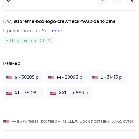
Код:
supreme-box-logo-crewneck-fw22-dark-pine
Производитель:
Supreme
Под заказ из США
Размер
S
- 30285 р.
M
- 28893 р.
L
- 31413 р.
XL
- 35108 р.
XXL
- 41860 р.
— выкупим и доставим из
США
. Срок поставки
30-35 суток