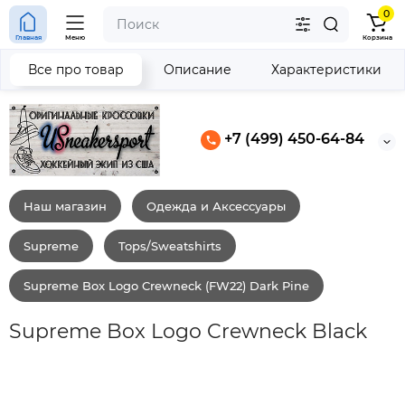
0
Главная
Меню
Корзина
Все про товар
Описание
Характеристики
+7 (499) 450-64-84
Наш магазин
Одежда и Аксессуары
Supreme
Tops/Sweatshirts
Supreme Box Logo Crewneck (FW22) Dark Pine
Supreme Box Logo Crewneck Black