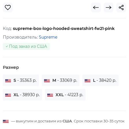
Код:
supreme-box-logo-hooded-sweatshirt-fw21-pink
Производитель:
Supreme
Под заказ из США
Размер
S
- 35363 р.
M
- 33069 р.
L
- 38420 р.
XL
- 38930 р.
XXL
- 41223 р.
— выкупим и доставим из
США
. Срок поставки
30-35 суток