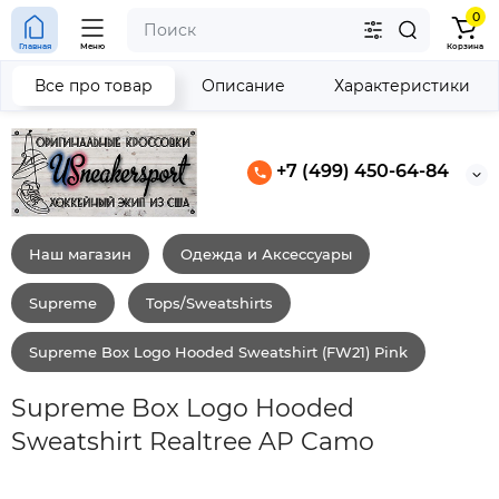
0
Главная
Меню
Корзина
Все про товар
Описание
Характеристики
+7 (499) 450-64-84
Наш магазин
Одежда и Аксессуары
Supreme
Tops/Sweatshirts
Supreme Box Logo Hooded Sweatshirt (FW21) Pink
Supreme Box Logo Hooded
Sweatshirt Realtree AP Camo