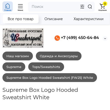
0
Главная
Меню
Корзина
Все про товар
Описание
Характеристики
+7 (499) 450-64-84
Наш магазин
Одежда и Аксессуары
Supreme
Tops/Sweatshirts
Supreme Box Logo Hooded Sweatshirt (FW25) White
Supreme Box Logo Hooded
Sweatshirt White