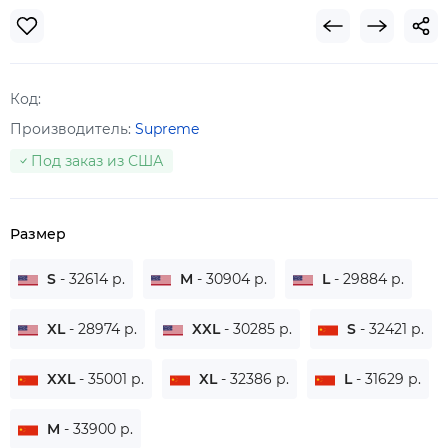
Код:
Производитель:
Supreme
Под заказ из США
Размер
S
- 32614 р.
M
- 30904 р.
L
- 29884 р.
XL
- 28974 р.
XXL
- 30285 р.
S
- 32421 р.
XXL
- 35001 р.
XL
- 32386 р.
L
- 31629 р.
M
- 33900 р.