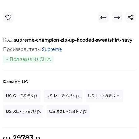
Код:
supreme-champion-zip-up-hooded-sweatshirt-navy
Производитель:
Supreme
Под заказ из США
Размер US
US S
- 32083 р.
US M
- 29783 р.
US L
- 32083 р.
US XL
- 47670 р.
US XXL
- 55847 р.
от 29783 р.