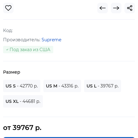
Код:
Производитель:
Supreme
Под заказ из США
Размер
US S
- 42770 р.
US M
- 43316 р.
US L
- 39767 р.
US XL
- 44681 р.
от 39767 р.