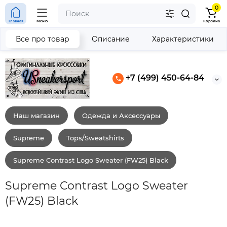
0
Главная
Меню
Корзина
Все про товар
Описание
Характеристики
+7 (499) 450-64-84
Наш магазин
Одежда и Аксессуары
Supreme
Tops/Sweatshirts
Supreme Contrast Logo Sweater (FW25) Black
Supreme Contrast Logo Sweater
(FW25) Black