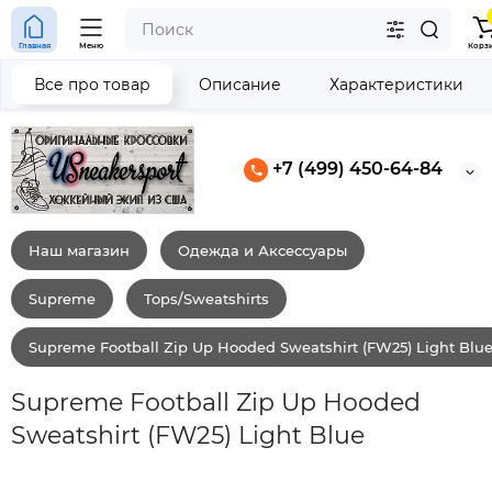
Главная
Меню
Корз
Все про товар
Описание
Характеристики
+7 (499) 450-64-84
Наш магазин
Одежда и Аксессуары
Supreme
Tops/Sweatshirts
Supreme Football Zip Up Hooded Sweatshirt (FW25) Light Blu
Supreme Football Zip Up Hooded
Sweatshirt (FW25) Light Blue